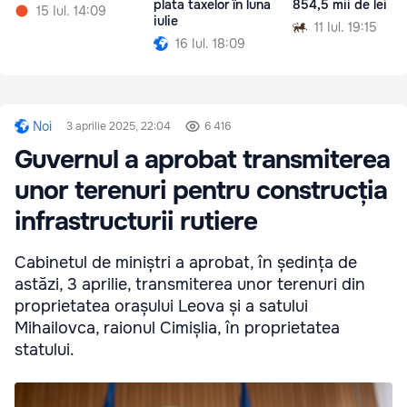
plata taxelor în luna
854,5 mii de lei
15 Iul. 14:09
iulie
11 Iul. 19:15
16 Iul. 18:09
Noi
3 aprilie 2025, 22:04
6 416
Guvernul a aprobat transmiterea
unor terenuri pentru construcția
infrastructurii rutiere
Cabinetul de miniștri a aprobat, în ședința de
astăzi, 3 aprilie, transmiterea unor terenuri din
proprietatea orașului Leova și a satului
Mihailovca, raionul Cimișlia, în proprietatea
statului.