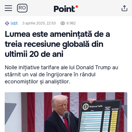
RO
Ixbt
3 aprilie 2025, 22:53
6 962
Lumea este amenințată de a
treia recesiune globală din
ultimii 20 de ani
Noile inițiative tarifare ale lui Donald Trump au
stârnit un val de îngrijorare în rândul
economiștilor și analiștilor.