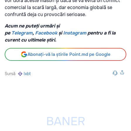
vor dura aceste măsuri și dacă se va evita un conflict
comercial la scară largă, dar economia globală se
confruntă deja cu provocări serioase.
Acum ne puteți urmări și
pe
Telegram
,
Facebook
și
Instagram
pentru a fi la
curent cu ultimele știri.
Abonați-vă la știrile Point.md pe Google
Sursă
Ixbt