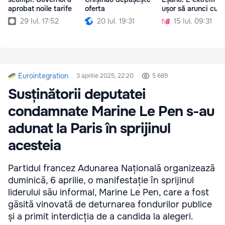
aprobat noile tarife
oferta
ușor să arunci cu c
29 Iul. 17:52
20 Iul. 19:31
15 Iul. 09:31
Eurointegration
3 aprilie 2025, 22:20
5 689
Susținătorii deputatei
condamnate Marine Le Pen s-au
adunat la Paris în sprijinul
acesteia
Partidul francez Adunarea Națională organizează
duminică, 6 aprilie, o manifestație în sprijinul
liderului său informal, Marine Le Pen, care a fost
găsită vinovată de deturnarea fondurilor publice
și a primit interdicția de a candida la alegeri.