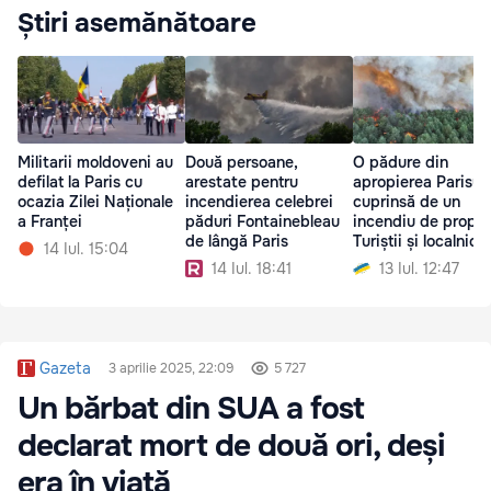
Știri asemănătoare
Militarii moldoveni au
Două persoane,
O pădure din
defilat la Paris cu
arestate pentru
apropierea Parisulu
ocazia Zilei Naționale
incendierea celebrei
cuprinsă de un
a Franței
păduri Fontainebleau
incendiu de proporț
de lângă Paris
Turiștii și localnicii,
14 Iul. 15:04
evacuați
14 Iul. 18:41
13 Iul. 12:47
Gazeta
3 aprilie 2025, 22:09
5 727
Un bărbat din SUA a fost
declarat mort de două ori, deși
era în viață