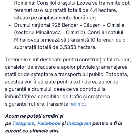
România: Consiliul orașului Leova va transmite opt
terenuri cu o suprafață totală de 4,4 hectare,
situate pe amplasamentul lucrărilor;
Drumul național R26 Bender – Căușeni – Cimișlia
(sectorul Mihailovca – Cimișlia): Consiliul satului
Mihailovca urmează să transmită 10 terenuri cu o
suprafață totală de 0,5353 hectare.
Terenurile sunt destinate pentru construcția taluzurilor,
canalelor de evacuare a apelor pluviale și amenajarea
stațiilor de așteptare a transportului public. Totodată,
acestea vor fi utilizate pentru extinderea zonei de
siguranță a drumului, ceea ce va contribui la
îmbunătățirea condițiilor de trafic și creșterea
siguranței rutiere, transmite
noi.md
.
Acum ne puteți urmări și
pe
Telegram
,
Facebook
și
Instagram
pentru a fi la
curent cu ultimele știri.