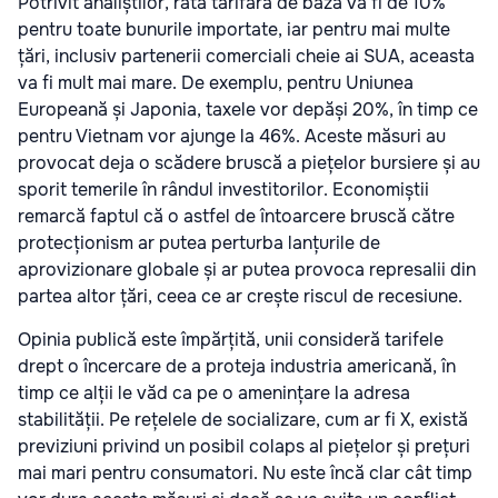
Potrivit analiștilor, rata tarifară de bază va fi de 10%
pentru toate bunurile importate, iar pentru mai multe
țări, inclusiv partenerii comerciali cheie ai SUA, aceasta
va fi mult mai mare. De exemplu, pentru Uniunea
Europeană și Japonia, taxele vor depăși 20%, în timp ce
pentru Vietnam vor ajunge la 46%. Aceste măsuri au
provocat deja o scădere bruscă a piețelor bursiere și au
sporit temerile în rândul investitorilor. Economiștii
remarcă faptul că o astfel de întoarcere bruscă către
protecționism ar putea perturba lanțurile de
aprovizionare globale și ar putea provoca represalii din
partea altor țări, ceea ce ar crește riscul de recesiune.
Opinia publică este împărțită, unii consideră tarifele
drept o încercare de a proteja industria americană, în
timp ce alții le văd ca pe o amenințare la adresa
stabilității. Pe rețelele de socializare, cum ar fi X, există
previziuni privind un posibil colaps al piețelor și prețuri
mai mari pentru consumatori. Nu este încă clar cât timp