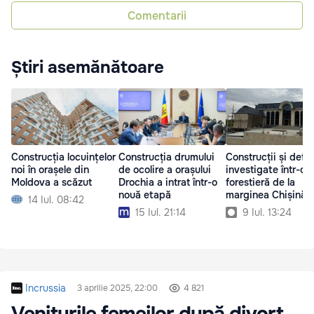
Comentarii
Știri asemănătoare
Construcția locuințelor
Construcția drumului
Construcții și defri
noi în orașele din
de ocolire a orașului
investigate într-o 
Moldova a scăzut
Drochia a intrat într-o
forestieră de la
nouă etapă
marginea Chișinăul
14 Iul. 08:42
15 Iul. 21:14
9 Iul. 13:24
Incrussia
3 aprilie 2025, 22:00
4 821