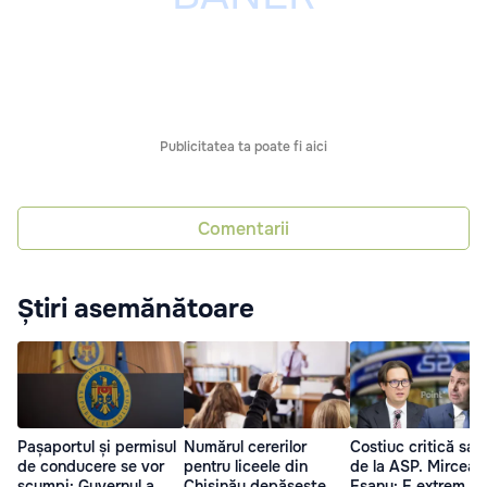
Publicitatea ta poate fi aici
Comentarii
Știri asemănătoare
Pașaportul și permisul
Numărul cererilor
Costiuc critică salar
de conducere se vor
pentru liceele din
de la ASP. Mircea
scumpi: Guvernul a
Chișinău depășește
Eșanu: E extrem d