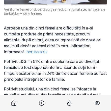
Veniturile femeilor după divorț se reduc la jumătate, iar cele ale
bărbaților – cu o treime.
Aproape una din cinci femei are dificultăți în a-și
cumpăra produse de primă necesitate, precum
alimente, după divorț, ceea ce reprezintă de două ori
mai mult decât aceeași cifră în cazul bărbaților,
informează
incrussia.ru
.
Potrivit L&G, în 51% dintre cuplurile care au divorțat,
femeile au fost dependente financiar de soții lor în
timpul căsătoriei, iar în 24% dintre cazuri femeile au fost
principalul întreținător de familie.
Potrivit studiului, una din cinci femei se întoarce la
muncă după divorț, dar femeile sunt de două ori mai
predispuse decât bărbații să reducă orele de lucru
pentru a avea grijă de copii și sunt de două ori mai