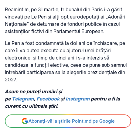
Reamintim, pe 31 martie, tribunalul din Paris i-a găsit
vinovați pe Le Pen și alți opt eurodeputați ai „Adunării
Naționale” de deturnare de fonduri publice în cazul
asistenților fictivi din Parlamentul European.
Le Pen a fost condamnată la doi ani de închisoare, pe
care îi va putea executa cu ajutorul unei brățări
electronice, și timp de cinci ani i s-a interzis să
candideze la funcții elective, ceea ce pune sub semnul
întrebării participarea sa la alegerile prezidențiale din
2027.
Acum ne puteți urmări și
pe
Telegram
,
Facebook
și
Instagram
pentru a fi la
curent cu ultimele știri.
Abonați-vă la știrile Point.md pe Google