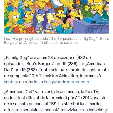
Fox TV a prelungit serialele „The Simpsons”, „Family Guy”, „Bob's
Burgers” și „American Dad” cu patru sezoane.
„Family Guy” are acum 23 de sezoane (432 de
episoade), „Bob's Burgers” are 15 (286), iar „American
Dad” are 19 (388). Toate cele patru proiecte sunt create
de compania 20th Television Animation, informează
snob.ru
cu referire la
hollywoodreporter.com
.
„American Dad” va reveni, de asemenea, la Fox TV,
unde a fost difuzat de la premieră până în 2014, înainte
de a se muta pe canalul TBS. La sfârșitul lunii martie,
difuzarea serialului la această televiziune s-a încheiat și