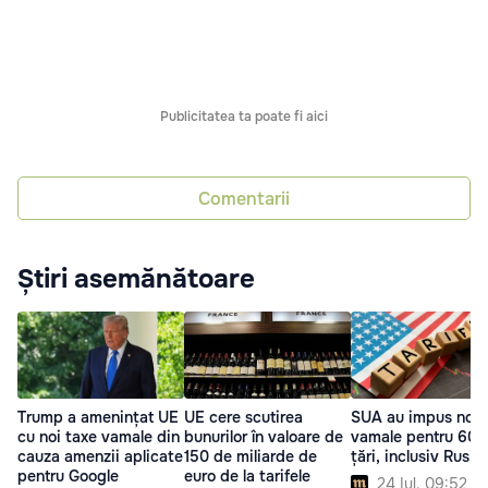
Publicitatea ta poate fi aici
Comentarii
Știri asemănătoare
Trump a amenințat UE
UE cere scutirea
SUA au impus noi 
cu noi taxe vamale din
bunurilor în valoare de
vamale pentru 60 
cauza amenzii aplicate
150 de miliarde de
țări, inclusiv Rusia
pentru Google
euro de la tarifele
24 Iul. 09:52