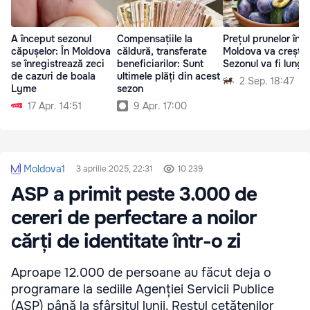
A început sezonul
Compensațiile la
Prețul prunelor în
căpușelor: În Moldova
căldură, transferate
Moldova va crește.
se înregistrează zeci
beneficiarilor: Sunt
Sezonul va fi lung
de cazuri de boala
ultimele plăți din acest
2 Sep. 18:47
Lyme
sezon
17 Apr. 14:51
9 Apr. 17:00
Moldova1
3 aprilie 2025, 22:31
10 239
ASP a primit peste 3.000 de
cereri de perfectare a noilor
cărți de identitate într-o zi
Aproape 12.000 de persoane au făcut deja o
programare la sediile Agenției Servicii Publice
(ASP) până la sfârșitul lunii. Restul cetățenilor