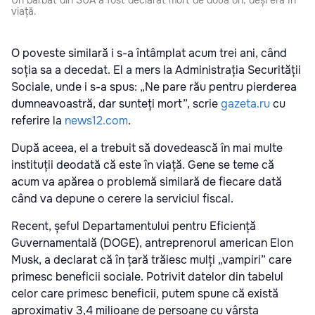
Un bărbat din SUA a fost declarat mort de două ori, deși era în
viață.
O poveste similară i s-a întâmplat acum trei ani, când
soția sa a decedat. El a mers la Administrația Securității
Sociale, unde i s-a spus: „Ne pare rău pentru pierderea
dumneavoastră, dar sunteți mort”, scrie
gazeta.ru
cu
referire la
news12.com
.
După aceea, el a trebuit să dovedească în mai multe
instituții deodată că este în viață. Gene se teme că
acum va apărea o problemă similară de fiecare dată
când va depune o cerere la serviciul fiscal.
Recent, șeful Departamentului pentru Eficiență
Guvernamentală (DOGE), antreprenorul american Elon
Musk, a declarat că în țară trăiesc mulți „vampiri” care
primesc beneficii sociale. Potrivit datelor din tabelul
celor care primesc beneficii, putem spune că există
aproximativ 3,4 milioane de persoane cu vârsta