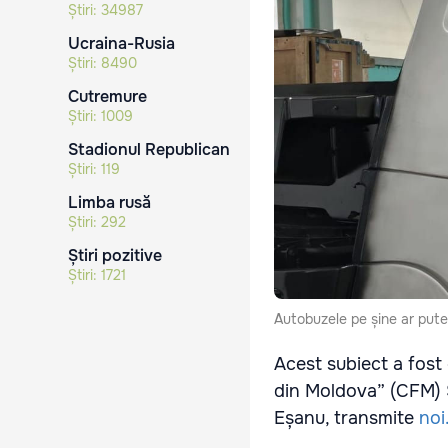
Știri:
34987
Ucraina-Rusia
Știri:
8490
Cutremure
Știri:
1009
Stadionul Republican
Știri:
119
Limba rusă
Știri:
292
Știri pozitive
Știri:
1721
Autobuzele pe șine ar pute
Acest subiect a fost d
din Moldova” (CFM) S
Eșanu, transmite
noi