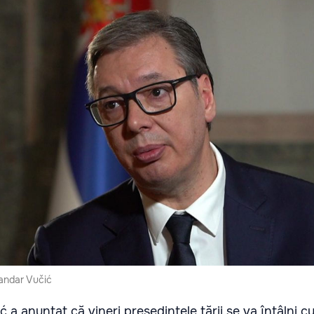
sandar Vučić
ć a anunțat că vineri președintele țării se va întâlni c