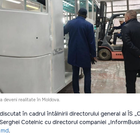
a deveni realitate în Moldova.
iscutat în cadrul întâlnirii directorului general al ÎS 
erghei Сotelniс cu directorul companiei „InformBusin
.md
.