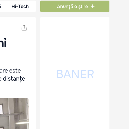
ă
Hi-Tech
Anunță o știre
ni
are este
e distanțe