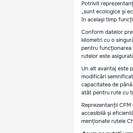
Potrivit reprezentanți
„sunt ecologice și e
în același timp funcți
Conform datelor pre
kilometri cu o singur
pentru funcționarea s
rutelor este asigurat
Un alt avantaj este p
modificări semnificat
capacitatea de până 
atât pentru rute cu t
Reprezentanții CFM c
accesibilă și eficie
menționate rutele C