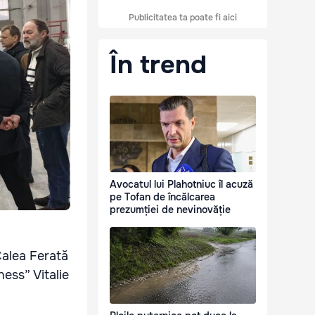
Publicitatea ta poate fi aici
În trend
Avocatul lui Plahotniuc îl acuză
pe Tofan de încălcarea
prezumției de nevinovăție
„Calea Ferată
ess” Vitalie