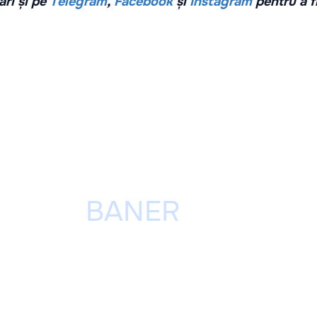
ri și pe
Telegram
,
Facebook
și
Instagram
pentru a f