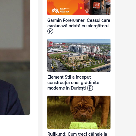
Garmin Forerunner: Ceasul care
evoluează odată cu alergătorul
Ⓟ
Element Stil a început
construcția unei grădinițe
moderne în Durlești Ⓟ
Ryjik.md: Cum treci câinele la
u