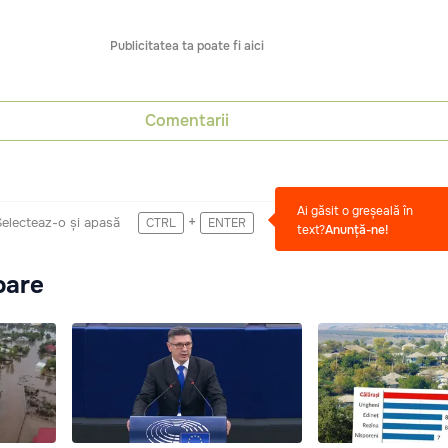
Publicitatea ta poate fi aici
Comentarii
Ai găsit o greșeală în
+
Selecteaz-o și apasă
CTRL
ENTER
text?
Anunță-ne!
oare