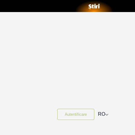
⌵
RO
Autentificare