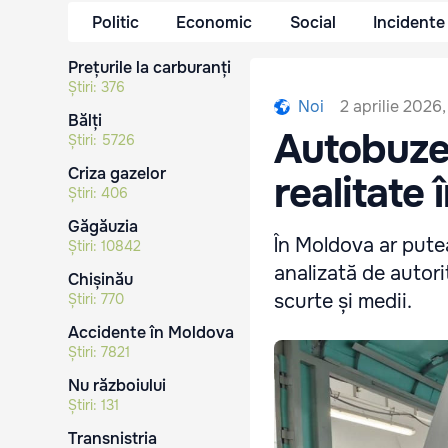
Politic
Economic
Social
Incidente
Prețurile la carburanți
Știri:
376
2 aprilie 2026,
Noi
Bălți
Autobuzel
Știri:
5726
Criza gazelor
realitate
Știri:
406
Găgăuzia
În Moldova ar pute
Știri:
10842
analizată de autori
Chișinău
scurte și medii.
Știri:
770
Accidente în Moldova
Știri:
7821
Nu războiului
Știri:
131
Transnistria