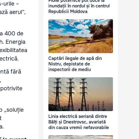
Ploile puternice pot duce la
-urile –
inundații în nordul și în centrul
ză aerul”,
Republicii Moldova
la 400 de
h. Energia
xibilitatea
ectrică.
Captări ilegale de apă din
Nistru, depistate de
inspectorii de mediu
entă fără
,
potrivite
 „soluție
Linia electrică aeriană dintre
t
Bălți și Dnestrovsc, avariată
a.
din cauza vremii nefavorabile