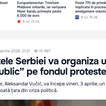
dovei
Europarlamentar: Trimitem
Peste 770 de primăr
Moldovei miliarde, iar verișoara
implicate în proces
Maiei Sandu primește peste
amalgamare volunt
6.000 de euro
8 Iul. 16:26
8 Iul. 13:24
aprilie 2026, 21:21
15 487
ele Serbiei va organiza 
ublic” pe fondul proteste
i, Aleksandar Vučić, va începe vineri, 3 aprilie, un
oată țara din criza politică.