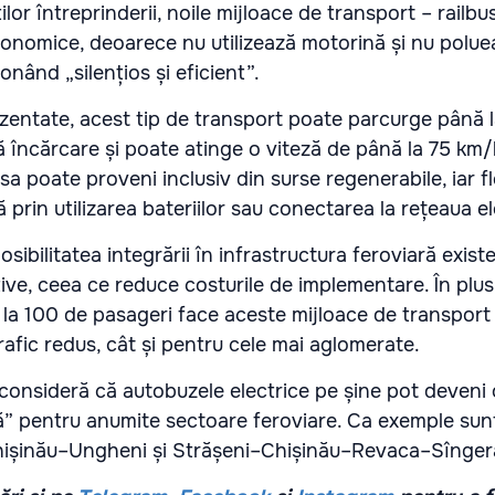
lor întreprinderii, noile mijloace de transport – railbus
conomice, deoarece nu utilizează motorină și nu poluea
onând „silențios și eficient”.
zentate, acest tip de transport poate parcurge până 
ă încărcare și poate atinge o viteză de până la 75 km/
a poate proveni inclusiv din surse regenerabile, iar fle
ă prin utilizarea bateriilor sau conectarea la rețeaua el
osibilitatea integrării în infrastructura feroviară exist
ive, ceea ce reduce costurile de implementare. În plus
la 100 de pasageri face aceste mijloace de transport 
rafic redus, cât și pentru cele mai aglomerate.
onsideră că autobuzele electrice pe șine pot deveni o
ntă” pentru anumite sectoare feroviare. Ca exemple sun
hișinău–Ungheni și Strășeni–Chișinău–Revaca–Sînger