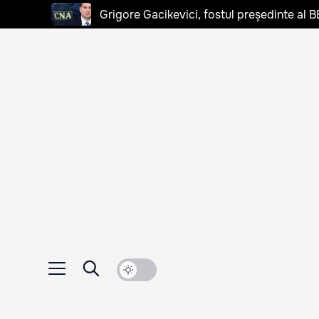
Grigore Gacikevici, fostul președinte al B