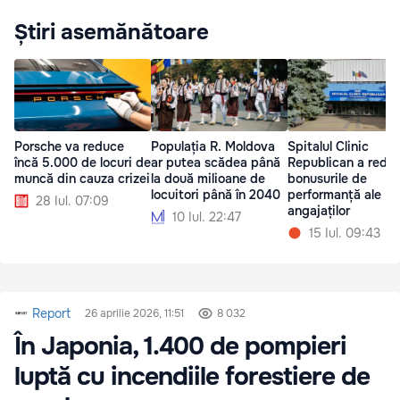
Știri asemănătoare
Porsche va reduce
Populația R. Moldova
Spitalul Clinic
încă 5.000 de locuri de
ar putea scădea până
Republican a redu
muncă din cauza crizei
la două milioane de
bonusurile de
locuitori până în 2040
performanță ale
28 Iul. 07:09
angajaților
10 Iul. 22:47
15 Iul. 09:43
Report
26 aprilie 2026, 11:51
8 032
În Japonia, 1.400 de pompieri
luptă cu incendiile forestiere de