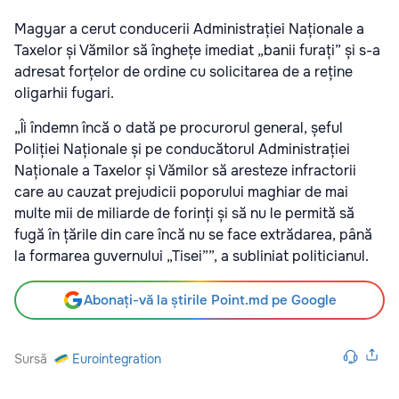
Magyar a cerut conducerii Administrației Naționale a
Taxelor și Vămilor să înghețe imediat „banii furați” și s-a
adresat forțelor de ordine cu solicitarea de a reține
oligarhii fugari.
„Îi îndemn încă o dată pe procurorul general, șeful
Poliției Naționale și pe conducătorul Administrației
Naționale a Taxelor și Vămilor să aresteze infractorii
care au cauzat prejudicii poporului maghiar de mai
multe mii de miliarde de forinți și să nu le permită să
fugă în țările din care încă nu se face extrădarea, până
la formarea guvernului „Tisei””, a subliniat politicianul.
Abonați-vă la știrile Point.md pe Google
Sursă
Eurointegration