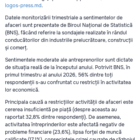
logos-press.md
.
Datele monitorizării trimestriale a sentimentelor de
afaceri sunt prezentate de Biroul Național de Statistică
(BNS), făcând referire la sondajele realizate în rândul
conducătorilor din industriile prelucrătoare, construcții
și comerț.
Sentimentele moderate ale antreprenorilor sunt dictate
de situația reală de la începutul anului. Potrivit BNS, în
primul trimestru al anului 2026, 56% dintre toți
respondenții s-au confruntat cu restricții în activitatea
lor economică.
Principala cauză a restricțiilor activității de afaceri este
cererea insuficientă pe piață (despre aceasta au
raportat 32,8% dintre respondenți). De asemenea,
activitatea întreprinderilor este afectată negativ de
probleme financiare (23,6%), lipsa forței de muncă
calificate (17,1%), consecințele crizei cauzate de războiul