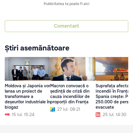
Publicitatea ta poate fi aici
Comentarii
Știri asemănătoare
Moldova și Japonia vor
Macron convoacă o
Suprafața afectat
lansa un proiect de
ședință de criză din
incendii în Franța ș
transformare a
cauza incendiilor de
Spania crește: Pes
deșeurilor industriale în
proporții din Franța
250.000 de persoa
biogaz
evacuate
27 Iul. 08:21
15 Iul. 15:24
25 Iul. 14:30