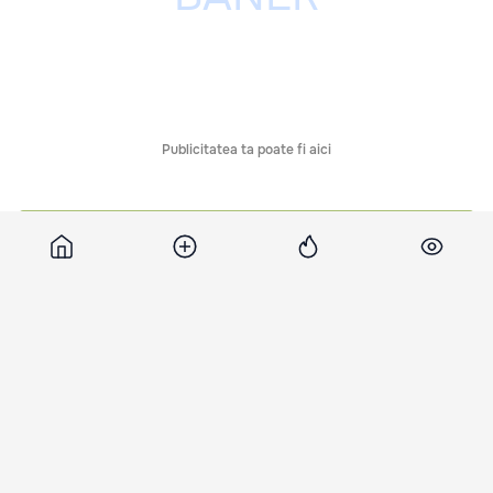
Publicitatea ta poate fi aici
Comentarii
Știri asemănătoare
Sandu: Prioritatea
Sandu, de Ziua
Maia Sandu: Hotar
noului Guvern al
Națională a Franței:
nostru este un ava