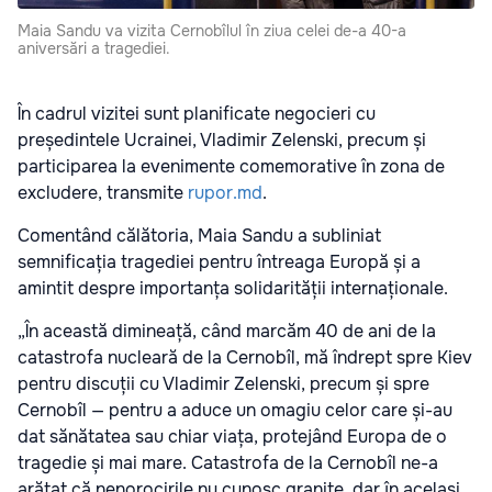
Maia Sandu va vizita Cernobîlul în ziua celei de-a 40-a
aniversări a tragediei.
În cadrul vizitei sunt planificate negocieri cu
președintele Ucrainei, Vladimir Zelenski, precum și
participarea la evenimente comemorative în zona de
excludere, transmite
rupor.md
.
Comentând călătoria, Maia Sandu a subliniat
semnificația tragediei pentru întreaga Europă și a
amintit despre importanța solidarității internaționale.
„În această dimineață, când marcăm 40 de ani de la
catastrofa nucleară de la Cernobîl, mă îndrept spre Kiev
pentru discuții cu Vladimir Zelenski, precum și spre
Cernobîl — pentru a aduce un omagiu celor care și-au
dat sănătatea sau chiar viața, protejând Europa de o
tragedie și mai mare. Catastrofa de la Cernobîl ne-a
arătat că nenorocirile nu cunosc granițe, dar în același