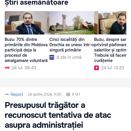
Știri asemănătoare
Buzu: 70% dintre
Cinci localități din
Buzu, despre sarcin
primăriile din Moldova
Drochia se unesc într-o
privind plafonarea
participă deja la
singură primărie
salariilor și optimiz
procesul de
Trebuie să facem
4 zile în urmă
amalgamare voluntară
curățenie
24 Iul. 09:43
24 Iul. 13:20
Report
26 aprilie 2026, 11:25
9 147
Presupusul trăgător a
recunoscut tentativa de atac
asupra administrației