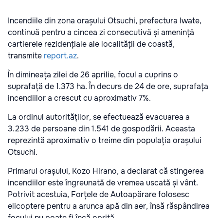
Incendiile din zona orașului Otsuchi, prefectura Iwate,
continuă pentru a cincea zi consecutivă și amenință
cartierele rezidențiale ale localității de coastă,
transmite
report.az
.
În dimineața zilei de 26 aprilie, focul a cuprins o
suprafață de 1.373 ha. În decurs de 24 de ore, suprafața
incendiilor a crescut cu aproximativ 7%.
La ordinul autorităților, se efectuează evacuarea a
3.233 de persoane din 1.541 de gospodării. Aceasta
reprezintă aproximativ o treime din populația orașului
Otsuchi.
Primarul orașului, Kozo Hirano, a declarat că stingerea
incendiilor este îngreunată de vremea uscată și vânt.
Potrivit acestuia, Forțele de Autoapărare folosesc
elicoptere pentru a arunca apă din aer, însă răspândirea
focului nu poate fi încă oprită.