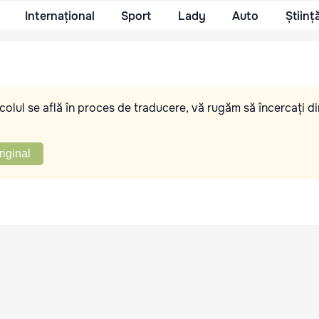
Internațional
Sport
Lady
Auto
Științ
olul se află în proces de traducere, vă rugăm să încercați di
riginal