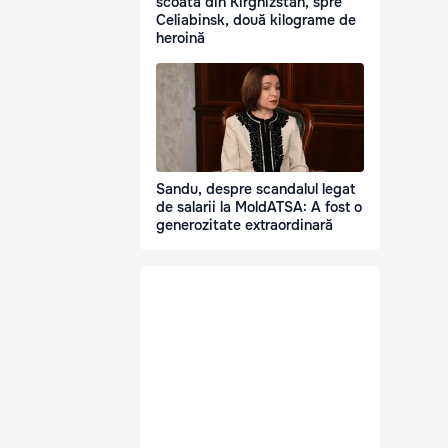
scoată din Kirghizstan, spre
Celiabinsk, două kilograme de
heroină
Sandu, despre scandalul legat
de salarii la MoldATSA: A fost o
generozitate extraordinară