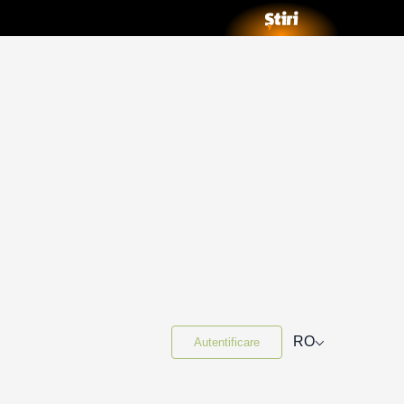
⌵
RO
Autentificare