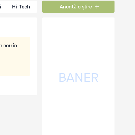
ă
Hi-Tech
Anunță o știre
n nou în