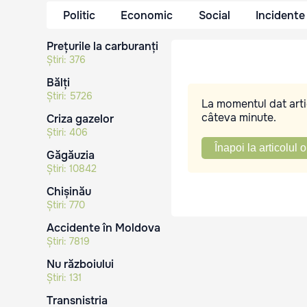
Politic
Economic
Social
Incidente
Prețurile la carburanți
Știri:
376
Bălți
Știri:
5726
La momentul dat artic
câteva minute.
Criza gazelor
Știri:
406
Înapoi la articolul o
Găgăuzia
Știri:
10842
Chișinău
Știri:
770
Accidente în Moldova
Știri:
7819
Nu războiului
Știri:
131
Transnistria