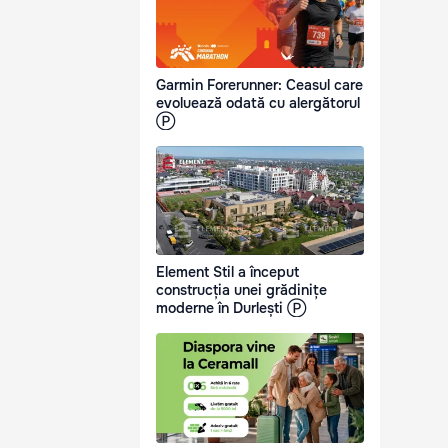
Garmin Forerunner: Ceasul care
evoluează odată cu alergătorul
Ⓟ
Element Stil a început
construcția unei grădinițe
moderne în Durlești Ⓟ