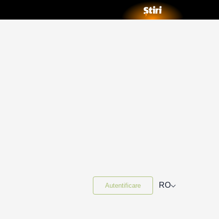
⌵
RO
Autentificare