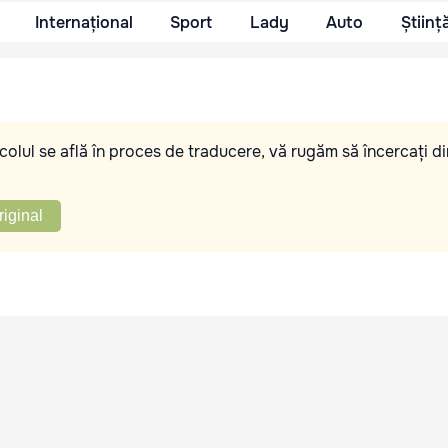
Internațional
Sport
Lady
Auto
Științ
olul se află în proces de traducere, vă rugăm să încercați di
riginal