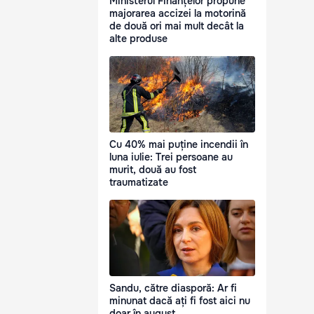
Ministerul Finanțelor propune
majorarea accizei la motorină
de două ori mai mult decât la
alte produse
Cu 40% mai puține incendii în
luna iulie: Trei persoane au
murit, două au fost
traumatizate
Sandu, către diasporă: Ar fi
minunat dacă ați fi fost aici nu
doar în august