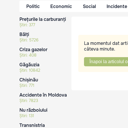
Politic
Economic
Social
Incidente
Prețurile la carburanți
Știri:
377
Bălți
Știri:
5726
La momentul dat artic
câteva minute.
Criza gazelor
Știri:
408
Înapoi la articolul o
Găgăuzia
Știri:
10842
Chișinău
Știri:
771
Accidente în Moldova
Știri:
7823
Nu războiului
Știri:
131
Transnistria