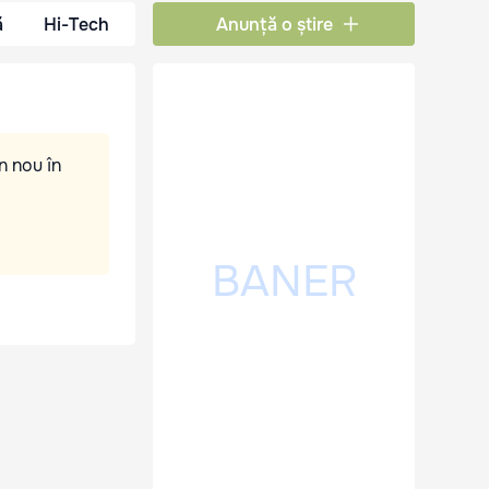
ă
Hi-Tech
Anunță o știre
n nou în