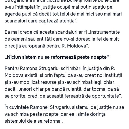
Strugariu afirmă că „lucrurile bune și foarte bune care
s-au întâmplat în justiție ocupă mai puțin spațiu pe
agenda publică decât tot felul de mai mici sau mai mari
scandaluri care captează atenția”.
Ea mai crede că aceste scandaluri ar fi „instrumentate
de oameni sau entități care nu-și doresc la fel de mult
direcția europeană pentru R. Moldova”.
„Niciun sistem nu se reformează peste noapte”
Pentru Ramona Strugariu, schimbări în justiția din R.
Moldova există, și prin faptul că s-au creat noi instituții
și s-au mobilizat resurse și s-au schimbat legi, chiar
dacă „uneori chiar pe bandă rulantă, dar tocmai ca să
se profite, cred, de această fereastră de oportunitate”.
În cuvintele Ramonei Strugariu, sistemul de justiție nu se
va schimba peste noapte, dar ea „simte dorința
sistemului de a se reforma”.