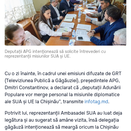
Deputații APG intenționează să solicite întrevederi cu
reprezentanții misiunilor SUA și UE.
Cu o zi înainte, în cadrul unei emisiuni difuzate de GRT
(Televiziunea Publică a Găgăuziei), președintele APG,
Dmitri Constantinov, a declarat că „deputații Adunării
Populare vor merge personal la misiunile diplomatice
ale SUA și UE la Chișinău”, transmite
infotag.md
.
Potrivit lui, reprezentanții Ambasadei SUA au luat deja
legătura și au sugerat să amâne vizita, însă delegația
găgăuză intenționează să meargă oricum la Chișinău