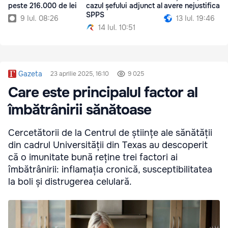
peste 216.000 de lei
cazul șefului adjunct al
avere nejustificată
SPPS
9 Iul. 08:26
13 Iul. 19:46
14 Iul. 10:51
Gazeta
23 aprilie 2025, 16:10
9 025
Care este principalul factor al
îmbătrânirii sănătoase
Cercetătorii de la Centrul de științe ale sănătății
din cadrul Universității din Texas au descoperit
că o imunitate bună reține trei factori ai
îmbătrânirii: inflamația cronică, susceptibilitatea
la boli și distrugerea celulară.