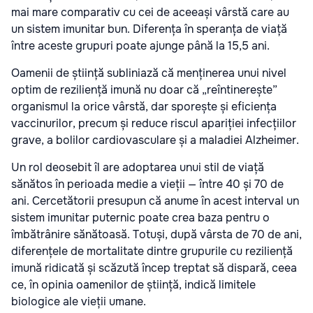
mai mare comparativ cu cei de aceeași vârstă care au
un sistem imunitar bun. Diferența în speranța de viață
între aceste grupuri poate ajunge până la 15,5 ani.
Oamenii de știință subliniază că menținerea unui nivel
optim de reziliență imună nu doar că „reîntinerește”
organismul la orice vârstă, dar sporește și eficiența
vaccinurilor, precum și reduce riscul apariției infecțiilor
grave, a bolilor cardiovasculare și a maladiei Alzheimer.
Un rol deosebit îl are adoptarea unui stil de viață
sănătos în perioada medie a vieții — între 40 și 70 de
ani. Cercetătorii presupun că anume în acest interval un
sistem imunitar puternic poate crea baza pentru o
îmbătrânire sănătoasă. Totuși, după vârsta de 70 de ani,
diferențele de mortalitate dintre grupurile cu reziliență
imună ridicată și scăzută încep treptat să dispară, ceea
ce, în opinia oamenilor de știință, indică limitele
biologice ale vieții umane.