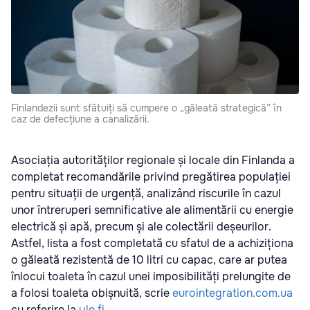
Finlandezii sunt sfătuiți să cumpere o „găleată strategică” în
caz de defecțiune a canalizării.
Asociația autorităților regionale și locale din Finlanda a
completat recomandările privind pregătirea populației
pentru situații de urgență, analizând riscurile în cazul
unor întreruperi semnificative ale alimentării cu energie
electrică și apă, precum și ale colectării deșeurilor.
Astfel, lista a fost completată cu sfatul de a achiziționa
o găleată rezistentă de 10 litri cu capac, care ar putea
înlocui toaleta în cazul unei imposibilități prelungite de
a folosi toaleta obișnuită, scrie
eurointegration.com.ua
cu referire la
yle.fi
.