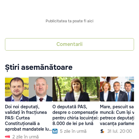
Publicitatea ta poate fi aici
Comentarii
Știri asemănătoare
Doi noi deputați,
O deputată PAS,
Mare, pescuit sau
validați în fracțiunea
despre o compensație
muncă: Cum își vor
PAS: Curtea
pentru chiria locuinței:
petrece deputații
Constituțională a
8.000 de lei pe lună
vacanța parlament
aprobat mandatele lui
5 zile în urmă
31 Iul. 20:00
Roșca și Mătrăgună
2 zile în urmă