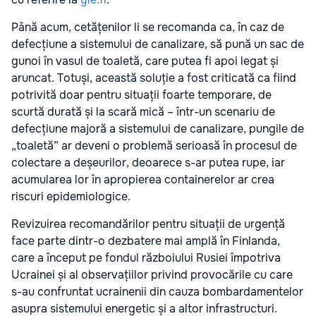
Până acum, cetățenilor li se recomanda ca, în caz de
defecțiune a sistemului de canalizare, să pună un sac de
gunoi în vasul de toaletă, care putea fi apoi legat și
aruncat. Totuși, această soluție a fost criticată ca fiind
potrivită doar pentru situații foarte temporare, de
scurtă durată și la scară mică – într-un scenariu de
defecțiune majoră a sistemului de canalizare, pungile de
„toaletă” ar deveni o problemă serioasă în procesul de
colectare a deșeurilor, deoarece s-ar putea rupe, iar
acumularea lor în apropierea containerelor ar crea
riscuri epidemiologice.
Revizuirea recomandărilor pentru situații de urgență
face parte dintr-o dezbatere mai amplă în Finlanda,
care a început pe fondul războiului Rusiei împotriva
Ucrainei și al observațiilor privind provocările cu care
s-au confruntat ucrainenii din cauza bombardamentelor
asupra sistemului energetic și a altor infrastructuri.