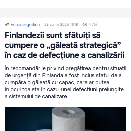
Eurointegration
23 aprilie 2025, 16:18
4 757
Finlandezii sunt sfătuiți să
cumpere o „găleată strategică”
în caz de defecțiune a canalizării
În recomandările privind pregătirea pentru situații
de urgență din Finlanda a fost inclus sfatul de a
cumpăra o găleată cu capac, care ar putea
înlocui toaleta în cazul unei defecțiuni prelungite
a sistemului de canalizare.