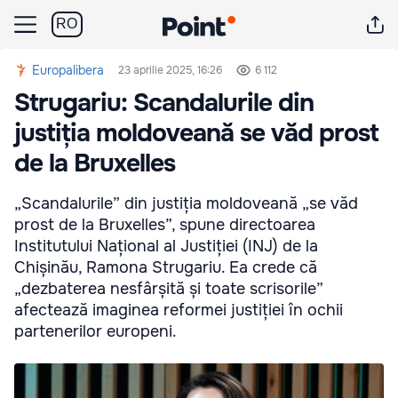
RO
Europalibera
23 aprilie 2025, 16:26
6 112
Strugariu: Scandalurile din
justiția moldoveană se văd prost
de la Bruxelles
„Scandalurile” din justiția moldoveană „se văd
prost de la Bruxelles”, spune directoarea
Institutului Național al Justiției (INJ) de la
Chișinău, Ramona Strugariu. Ea crede că
„dezbaterea nesfârșită și toate scrisorile”
afectează imaginea reformei justiției în ochii
partenerilor europeni.