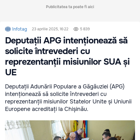
Publicitatea ta poate fi aici
Infotag
23 aprilie 2025, 16:22
5 839
Deputații APG intenționează să
solicite întrevederi cu
reprezentanții misiunilor SUA și
UE
Deputații Adunării Populare a Găgăuziei (APG)
intenționează să solicite întrevederi cu
reprezentanții misiunilor Statelor Unite și Uniunii
Europene acreditați la Chișinău.