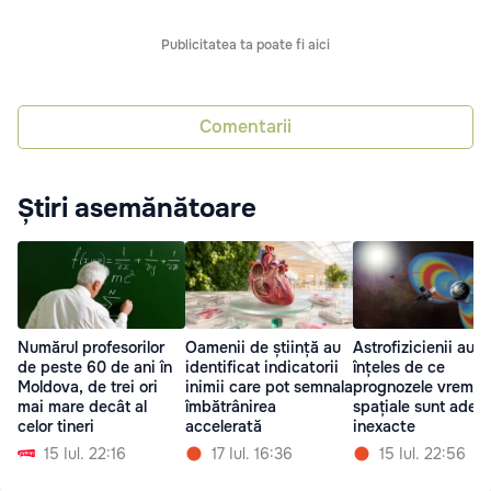
Publicitatea ta poate fi aici
Comentarii
Știri asemănătoare
Numărul profesorilor
Oamenii de știință au
Astrofizicienii au
de peste 60 de ani în
identificat indicatorii
înțeles de ce
Moldova, de trei ori
inimii care pot semnala
prognozele vremii
mai mare decât al
îmbătrânirea
spațiale sunt ades
celor tineri
accelerată
inexacte
15 Iul. 22:16
17 Iul. 16:36
15 Iul. 22:56