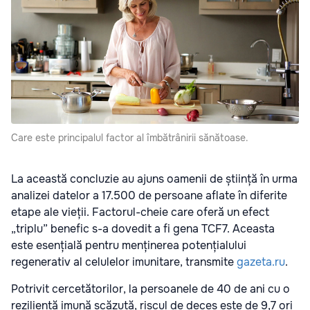
Care este principalul factor al îmbătrânirii sănătoase.
La această concluzie au ajuns oamenii de știință în urma
analizei datelor a 17.500 de persoane aflate în diferite
etape ale vieții. Factorul-cheie care oferă un efect
„triplu” benefic s-a dovedit a fi gena TCF7. Aceasta
este esențială pentru menținerea potențialului
regenerativ al celulelor imunitare, transmite
gazeta.ru
.
Potrivit cercetătorilor, la persoanele de 40 de ani cu o
reziliență imună scăzută, riscul de deces este de 9,7 ori