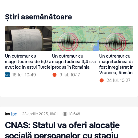
Știri asemănătoare
Un cutremur cu
Un cutremur cu
Un cutremur cu
magnitudinea de 5,0 a
magnitudinea 3,4 s-a
magnitudinea de 3
avut loc în estul Turciei
produs în România
fost înregistrat în 
Vrancea, România
18 Iul. 10:49
9 Iul. 10:17
24 Iul. 10:27
Ipn
23 aprilie 2025, 16:01
18 649
CNAS: Statul va oferi alocație
socială persoanelor cu stagiu