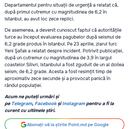
Departamentul pentru situații de urgență a relatat că,
după primul cutremur cu magnitudinea de 6,2 în
Istanbul, au avut loc zece replici.
De asemenea, a devenit cunoscut faptul că autoritățile
turce au început evaluarea pagubelor după seismul de
6,2 grade produs în Istanbul. Pe 23 aprilie, ziarul turc
Yeni Şafak a relatat despre incident. Potrivit publicației,
după un cutremur cu magnitudinea de 3,9 în largul
coastelor Silivri, Istanbulul a fost zguduit de un al doilea
seism, de 6,2 grade. Acesta a fost resimțit timp de
aproximativ zece secunde și a provocat panică în
rândul populației.
Acum ne puteți urmări și
pe
Telegram
,
Facebook
și
Instagram
pentru a fi la
curent cu ultimele știri.
Abonați-vă la știrile Point.md pe Google