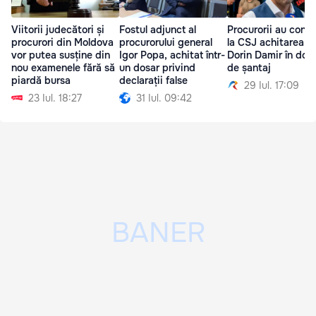
Viitorii judecători și
Fostul adjunct al
Procurorii au conte
procurori din Moldova
procurorului general
la CSJ achitarea lu
vor putea susține din
Igor Popa, achitat într-
Dorin Damir în dosa
nou examenele fără să
un dosar privind
de șantaj
piardă bursa
declarații false
29 Iul. 17:09
23 Iul. 18:27
31 Iul. 09:42