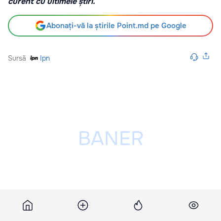
curent cu ultimele știri.
Abonați-vă la știrile Point.md pe Google
Sursă
Ipn
Publicitatea ta poate fi aici