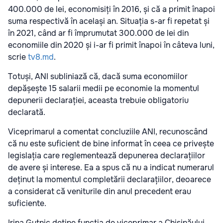
400.000 de lei, economisiți în 2016, și că a primit înapoi
suma respectivă în același an. Situația s-ar fi repetat și
în 2021, când ar fi împrumutat 300.000 de lei din
economiile din 2020 și i-ar fi primit înapoi în câteva luni,
scrie
tv8.md
.
Totuși, ANI subliniază că, dacă suma economiilor
depășește 15 salarii medii pe economie la momentul
depunerii declarației, aceasta trebuie obligatoriu
declarată.
Viceprimarul a comentat concluziile ANI, recunoscând
că nu este suficient de bine informat în ceea ce privește
legislația care reglementează depunerea declarațiilor
de avere și interese. Ea a spus că nu a indicat numerarul
deținut la momentul completării declarațiilor, deoarece
a considerat că veniturile din anul precedent erau
suficiente.
Irina Gutnic deține funcția de viceprimar a Chișinăului