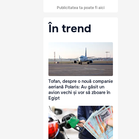
Publicitatea ta poate fi aici
În trend
Tofan, despre o nouă companie
aeriană Polaris: Au găsit un
avion vechi și vor să zboare în
Egipt