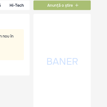
ă
Hi-Tech
Anunță o știre
n nou în