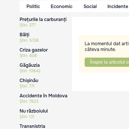
Politic
Economic
Social
Incidente
Prețurile la carburanți
Știri:
377
Bălți
Știri:
5726
La momentul dat artic
câteva minute.
Criza gazelor
Știri:
408
Înapoi la articolul o
Găgăuzia
Știri:
10842
Chișinău
Știri:
771
Accidente în Moldova
Știri:
7823
Nu războiului
Știri:
131
Transnistria