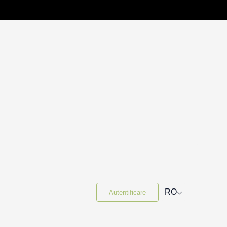
⌵
RO
Autentificare