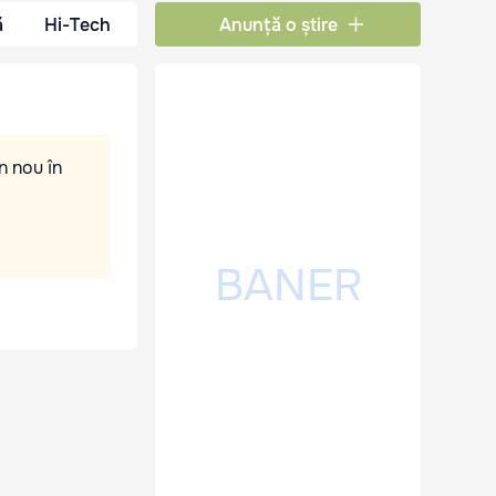
ă
Hi-Tech
Anunță o știre
n nou în