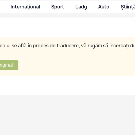
Internațional
Sport
Lady
Auto
Științ
olul se află în proces de traducere, vă rugăm să încercați di
riginal