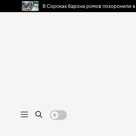
В Сороках барона ромов похоронили в