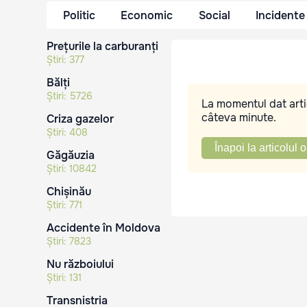
Politic
Economic
Social
Incidente
Prețurile la carburanți
Știri:
377
Bălți
Știri:
5726
La momentul dat artic
câteva minute.
Criza gazelor
Știri:
408
Înapoi la articolul o
Găgăuzia
Știri:
10842
Chișinău
Știri:
771
Accidente în Moldova
Știri:
7823
Nu războiului
Știri:
131
Transnistria