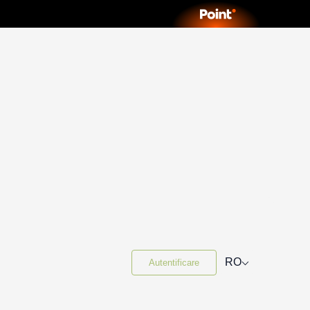
⌵
RO
Autentificare