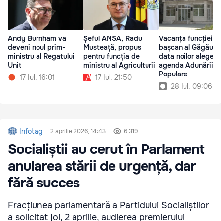
Șeful ANSA, Radu
Vacanța funcției d
Andy Burnham va
Musteață, propus
bașcan al Găgăuzie
deveni noul prim-
pentru funcția de
data noilor alegeri
ministru al Regatului
ministru al Agriculturii
agenda Adunării
Unit
Populare
17 Iul. 21:50
17 Iul. 16:01
28 Iul. 09:06
Infotag
2 aprilie 2026, 14:43
6 319
Socialiștii au cerut în Parlament
anularea stării de urgență, dar
fără succes
Fracțiunea parlamentară a Partidului Socialiștilor
a solicitat joi, 2 aprilie, audierea premierului