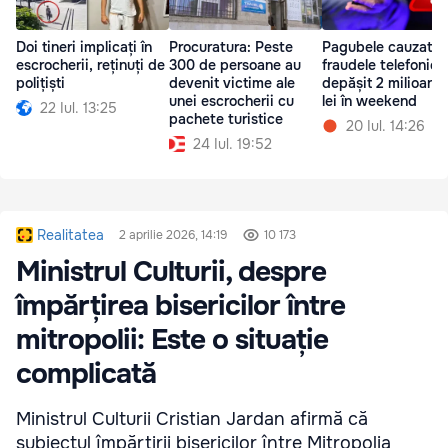
Doi tineri implicați în
Procuratura: Peste
Pagubele cauzate 
escrocherii, reținuți de
300 de persoane au
fraudele telefonice
polițiști
devenit victime ale
depășit 2 milioane
unei escrocherii cu
lei în weekend
22 Iul. 13:25
pachete turistice
20 Iul. 14:26
24 Iul. 19:52
Realitatea
2 aprilie 2026, 14:19
10 173
Ministrul Culturii, despre
împărțirea bisericilor între
mitropolii: Este o situație
complicată
Ministrul Culturii Cristian Jardan afirmă că
subiectul împărțirii bisericilor între Mitropolia