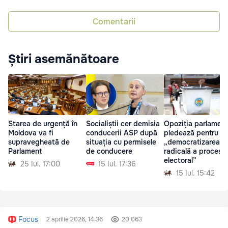
Comentarii
Știri asemănătoare
Starea de urgență în
Socialiștii cer demisia
Opoziția parlamen
Moldova va fi
conducerii ASP după
pledează pentru
supravegheată de
situația cu permisele
„democratizarea
Parlament
de conducere
radicală a procesul
electoral”
25 Iul. 17:00
15 Iul. 17:36
15 Iul. 15:42
Focus
2 aprilie 2026, 14:36
20 063