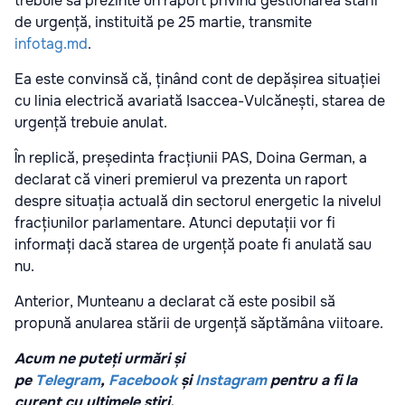
trebuie să prezinte un raport privind gestionarea stării
de urgență, instituită pe 25 martie, transmite
infotag.md
.
Ea este convinsă că, ținând cont de depășirea situației
cu linia electrică avariată Isaccea-Vulcănești, starea de
urgență trebuie anulat.
În replică, președinta fracțiunii PAS, Doina German, a
declarat că vineri premierul va prezenta un raport
despre situația actuală din sectorul energetic la nivelul
fracțiunilor parlamentare. Atunci deputații vor fi
informați dacă starea de urgență poate fi anulată sau
nu.
Anterior, Munteanu a declarat că este posibil să
propună anularea stării de urgență săptămâna viitoare.
Acum ne puteți urmări și
pe
Telegram
,
Facebook
și
Instagram
pentru a fi la
curent cu ultimele știri.