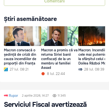
Comentarii
Știri asemănătoare
Macron convoacă o
Macron a promis că va
Macron: Incendiile
ședință de criză din
returna Siriei banii
cele mai puternice
cauza incendiilor de
confiscați de la un
la sfârșitul celui de
proporții din Franța
membru al familiei
Doilea Război Mond
Assad
27 Iul. 08:21
28 Iul. 08:39
8 Iul. 22:44
Rupor
2 aprilie 2026, 14:27
11 345
Serviciul Fiscal avertizează