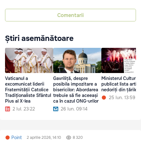
Comentarii
Știri asemănătoare
Vaticanul a
Gavriliță, despre
Ministerul Culturii 
excomunicat liderii
posibila impozitare a
publicat lista artișt
Fraternității Catolice
bisericilor: Abordarea
nedoriți din țările 
Tradiționaliste Sfântul
trebuie să fie aceeași
25 Iun. 13:59
Pius al X-lea
ca în cazul ONG-urilor
2 Iul. 23:22
26 Iun. 09:14
Point
2 aprilie 2026, 14:10
8 320