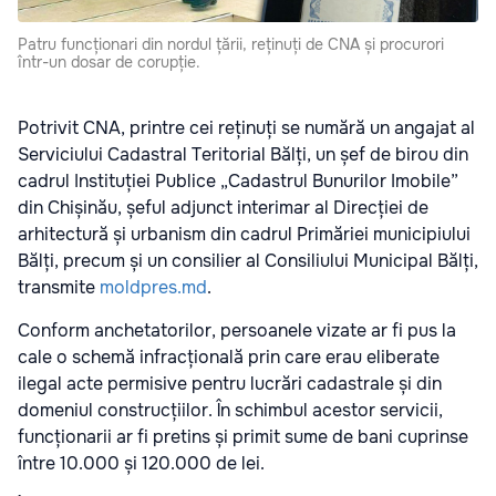
Patru funcționari din nordul țării, reținuți de CNA și procurori
într-un dosar de corupție.
Potrivit CNA, printre cei reținuți se numără un angajat al
Serviciului Cadastral Teritorial Bălți, un șef de birou din
cadrul Instituției Publice „Cadastrul Bunurilor Imobile”
din Chișinău, șeful adjunct interimar al Direcției de
arhitectură și urbanism din cadrul Primăriei municipiului
Bălți, precum și un consilier al Consiliului Municipal Bălți,
transmite
moldpres.md
.
Conform anchetatorilor, persoanele vizate ar fi pus la
cale o schemă infracțională prin care erau eliberate
ilegal acte permisive pentru lucrări cadastrale și din
domeniul construcțiilor. În schimbul acestor servicii,
funcționarii ar fi pretins și primit sume de bani cuprinse
între 10.000 și 120.000 de lei.