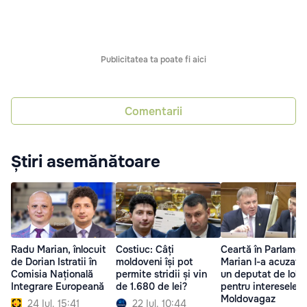
Publicitatea ta poate fi aici
Comentarii
Știri asemănătoare
Radu Marian, înlocuit
Costiuc: Câți
Ceartă în Parlamen
de Dorian Istratii în
moldoveni își pot
Marian l-a acuzat 
Comisia Națională
permite stridii și vin
un deputat de lob
Integrare Europeană
de 1.680 de lei?
pentru interesele
Moldovagaz
24 Iul. 15:41
22 Iul. 10:44