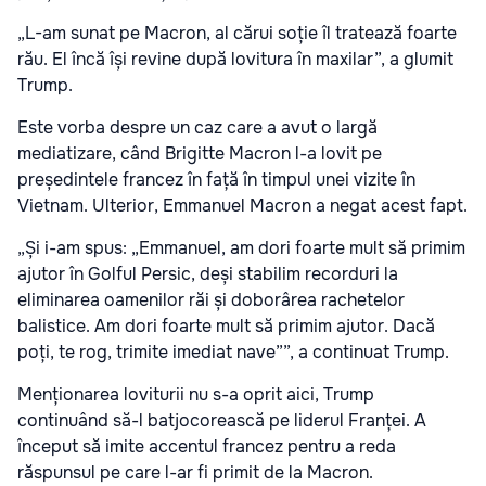
„L-am sunat pe Macron, al cărui soție îl tratează foarte
rău. El încă își revine după lovitura în maxilar”, a glumit
Trump.
Este vorba despre un caz care a avut o largă
mediatizare, când Brigitte Macron l-a lovit pe
președintele francez în față în timpul unei vizite în
Vietnam. Ulterior, Emmanuel Macron a negat acest fapt.
„Și i-am spus: „Emmanuel, am dori foarte mult să primim
ajutor în Golful Persic, deși stabilim recorduri la
eliminarea oamenilor răi și doborârea rachetelor
balistice. Am dori foarte mult să primim ajutor. Dacă
poți, te rog, trimite imediat nave””, a continuat Trump.
Menționarea loviturii nu s-a oprit aici, Trump
continuând să-l batjocorească pe liderul Franței. A
început să imite accentul francez pentru a reda
răspunsul pe care l-ar fi primit de la Macron.