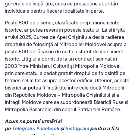
generale de împărțire, ceea ce presupune abordări
individuale pentru fiecare localitate în parte.
Peste 800 de biserici, clasificate drept monumente
istorice, ar putea reveni în posesia statului. La sfârșitul
anului 2025, Curtea de Apel Chișinău a decis radierea
dreptului de folosință al Mitropoliei Moldovei asupra a
peste 800 de lăcașuri de cult cu statut de monument
istoric. Litigiul a pornit de la un contract semnat în
2003 între Ministerul Culturii și Mitropolia Moldovei,
prin care statul a cedat gratuit dreptul de folosință pe
termen nelimitat asupra acestor edificii. Ulterior, aceste
biserici ar putea fi împărțite între cele două Mitropolii
din Republica Moldova – Mitropolia Chișinăului și a
întregii Moldove care se subordonează Bisericii Ruse și
Mitropolia Basarabiei din cadrul Patriarhiei Române.
Acum ne puteți urmări și
pe
Telegram
,
Facebook
și
Instagram
pentru a fi la