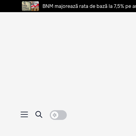
BNM majorează rata de bază la 7,5% pe a