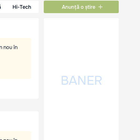
ă
Hi-Tech
Anunță o știre
n nou în