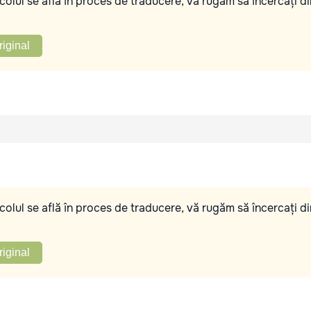
olul se află în proces de traducere, vă rugăm să încercați di
riginal
olul se află în proces de traducere, vă rugăm să încercați di
riginal