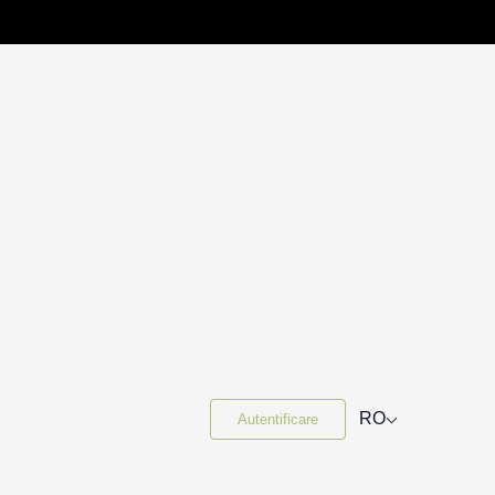
⌵
RO
Autentificare