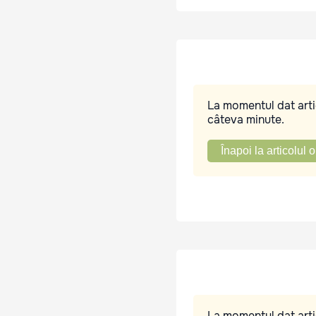
La momentul dat artic
câteva minute.
Înapoi la articolul o
La momentul dat artic