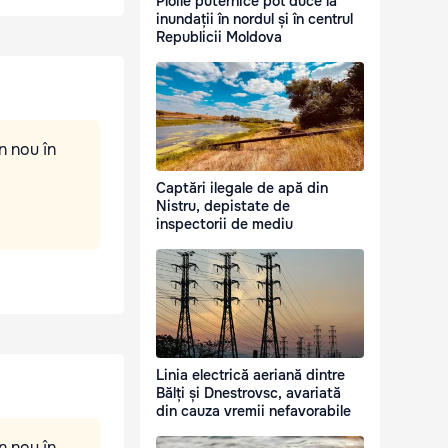
Ploile puternice pot duce la
inundații în nordul și în centrul
Republicii Moldova
n nou în
Captări ilegale de apă din
Nistru, depistate de
inspectorii de mediu
Linia electrică aeriană dintre
Bălți și Dnestrovsc, avariată
din cauza vremii nefavorabile
n nou în