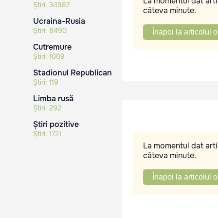
La momentul dat artic
Știri:
34987
câteva minute.
Ucraina-Rusia
Știri:
8490
Înapoi la articolul o
Cutremure
Știri:
1009
Stadionul Republican
Știri:
119
Limba rusă
Știri:
292
Știri pozitive
Știri:
1721
La momentul dat artic
câteva minute.
Înapoi la articolul o