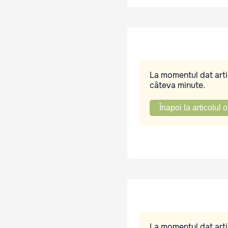
La momentul dat artic
câteva minute.
Înapoi la articolul o
La momentul dat artic