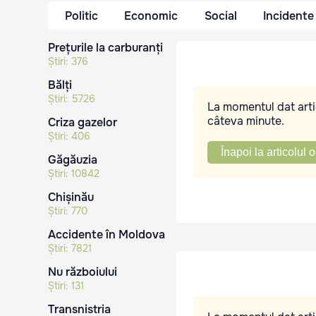
Politic
Economic
Social
Incidente
Prețurile la carburanți
Știri:
376
Bălți
Știri:
5726
La momentul dat artic
câteva minute.
Criza gazelor
Știri:
406
Înapoi la articolul o
Găgăuzia
Știri:
10842
Chișinău
Știri:
770
Accidente în Moldova
Știri:
7821
Nu războiului
Știri:
131
Transnistria