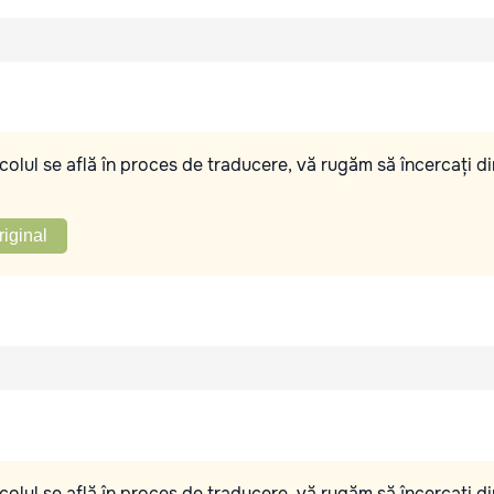
olul se află în proces de traducere, vă rugăm să încercați di
riginal
olul se află în proces de traducere, vă rugăm să încercați di