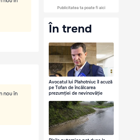
n nou în
Publicitatea ta poate fi aici
În trend
Avocatul lui Plahotniuc îl acuză
pe Tofan de încălcarea
n nou în
prezumției de nevinovăție