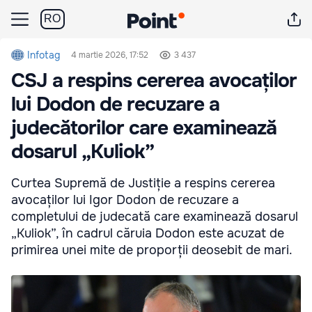
RO
Infotag
4 martie 2026, 17:52
3 437
CSJ a respins cererea avocaților
lui Dodon de recuzare a
judecătorilor care examinează
dosarul „Kuliok”
Curtea Supremă de Justiție a respins cererea
avocaților lui Igor Dodon de recuzare a
completului de judecată care examinează dosarul
„Kuliok”, în cadrul căruia Dodon este acuzat de
primirea unei mite de proporții deosebit de mari.