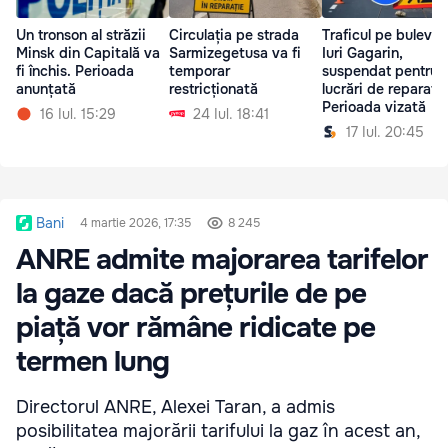
Un tronson al străzii
Circulația pe strada
Traficul pe bulevar
Minsk din Capitală va
Sarmizegetusa va fi
Iuri Gagarin,
fi închis. Perioada
temporar
suspendat pentru
anunțată
restricționată
lucrări de reparație
Perioada vizată
16 Iul. 15:29
24 Iul. 18:41
17 Iul. 20:45
Bani
4 martie 2026, 17:35
8 245
ANRE admite majorarea tarifelor
la gaze dacă prețurile de pe
piață vor rămâne ridicate pe
termen lung
Directorul ANRE, Alexei Taran, a admis
posibilitatea majorării tarifului la gaz în acest an,