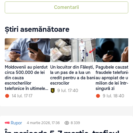
Comentarii
Știri asemănătoare
Moldovenii au pierdut
Un locuitor din Fălești,
Pagubele cauzate 
circa 500.000 de lei
la un pas de a lua un
fraudele telefonice
din cauza
credit pentru a da bani
au apropiat de un
escrocheriilor
escrocilor
milion de lei într-o
telefonice în ultimele
singură zi
9 Iul. 17:40
24 de ore
14 Iul. 17:17
9 Iul. 18:40
Rupor
4 martie 2026, 17:36
8 339