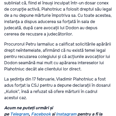
subliniat că, fiind el însuși inculpat într-un dosar conex
de corupție activă, Plahotniuc a folosit dreptul său legal
de a nu depune mărturie împotriva sa. Cu toate acestea,
instanța a dispus aducerea sa forțată în sala de
judecată, după care avocații lui Dodon au depus
cererea de recuzare a judecătorilor.
Procurorul Petru Iarmaliuc a calificat solicitările apărării
drept neîntemeiate, afirmând că nu există temei legal
pentru recuzarea colegiului și că acțiunile avocaților lui
Dodon seamănă mai mult cu apărarea intereselor lui
Plahotniuc decât ale clientului lor direct.
La ședința din 17 februarie, Vladimir Plahotniuc a fost
adus forțat la CSJ pentru a depune declarații în dosarul
„Kuliok”, însă a refuzat să ofere mărturii în cadrul
acestui caz.
Acum ne puteți urmări și
pe
Telegram
,
Facebook
și
Instagram
pentru a fi la