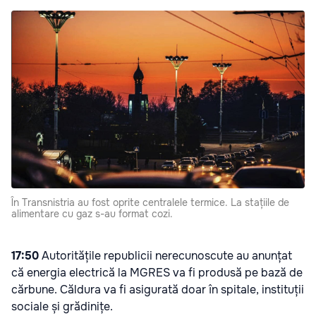
În Transnistria au fost oprite centralele termice. La stațiile de
alimentare cu gaz s-au format cozi.
17:50
Autoritățile republicii nerecunoscute au anunțat
că energia electrică la MGRES va fi produsă pe bază de
cărbune. Căldura va fi asigurată doar în spitale, instituții
sociale și grădinițe.