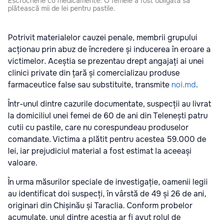
Escrocherie cu medicamente: O femeie a fost obligată să
plătească mii de lei pentru pastile.
Potrivit materialelor cauzei penale, membrii grupului
acționau prin abuz de încredere și inducerea în eroare a
victimelor. Aceștia se prezentau drept angajați ai unei
clinici private din țară și comercializau produse
farmaceutice false sau substituite, transmite
noi.md
.
Într-unul dintre cazurile documentate, suspecții au livrat
la domiciliul unei femei de 60 de ani din Telenești patru
cutii cu pastile, care nu corespundeau produselor
comandate. Victima a plătit pentru acestea 59.000 de
lei, iar prejudiciul material a fost estimat la aceeași
valoare.
În urma măsurilor speciale de investigație, oamenii legii
au identificat doi suspecți, în vârstă de 49 și 26 de ani,
originari din Chișinău și Taraclia. Conform probelor
acumulate, unul dintre aceștia ar fi avut rolul de