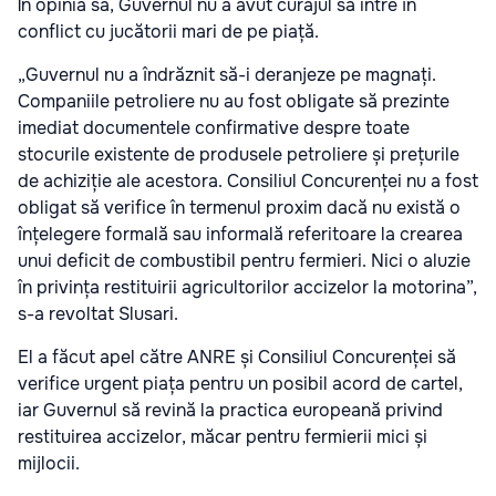
În opinia sa, Guvernul nu a avut curajul să intre în
conflict cu jucătorii mari de pe piață.
„Guvernul nu a îndrăznit să-i deranjeze pe magnați.
Companiile petroliere nu au fost obligate să prezinte
imediat documentele confirmative despre toate
stocurile existente de produsele petroliere și prețurile
de achiziție ale acestora. Consiliul Concurenței nu a fost
obligat să verifice în termenul proxim dacă nu există o
înțelegere formală sau informală referitoare la crearea
unui deficit de combustibil pentru fermieri. Nici o aluzie
în privința restituirii agricultorilor accizelor la motorina”,
s-a revoltat Slusari.
El a făcut apel către ANRE și Consiliul Concurenței să
verifice urgent piața pentru un posibil acord de cartel,
iar Guvernul să revină la practica europeană privind
restituirea accizelor, măcar pentru fermierii mici și
mijlocii.