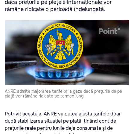
dacă prețurile pe piețele internaționale vor
rămâne ridicate o perioadă îndelungată.
ANRE admite majorarea tarifelor la gaze dacă prețurile de pe
piață vor rămâne ridicate pe termen lung.
Potrivit acestuia, ANRE va putea ajusta tarifele doar
după stabilizarea situației pe piață, ținând cont de
prețurile reale pentru lunile deja consumate și de