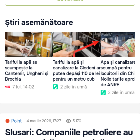
Știri asemănătoare
Tariful la apă se
Tariful la apă și
Apa și canalizarea
scumpește la
canalizare la Glodeni ar
scumpă pentru
Cantemir, Ungheni și
putea depăși 110 de lei
locuitorii din Chiși
Drochia
pentru un metru cub
Noile tarife aproba
de ANRE
7 Iul. 14:02
2 zile în urmă
2 zile în urmă
Point
4 martie 2026, 17:27
5 170
Slusari: Companiile petroliere au