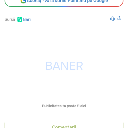
Abonați-vă la știrile Point.md pe Google
Sursă
Bani
Publicitatea ta poate fi aici
Comentarii