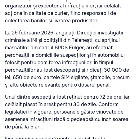
organizator și executor al infracțiunilor, iar celălalt
acționa în calitate de curier, fiind responsabil de
colectarea banilor și livrarea produselor.
La 26 februarie 2026, angajații Direcției investigații
criminale a INI și polițiștii din Telenești, cu sprijinul
mascaților din cadrul BPDS Fulger, au efectuat
percheziții la domiciliile suspecților și în automobilul
folosit pentru comiterea infracțiunilor. În timpul
perchezițiilor au fost descoperiți și ridicați 30.000 de
lei, 650 de euro, cartele SIM sigilate, ștampile, precum
și alte obiecte relevante pentru dosarul penal.
Unul dintre suspecți a fost reținut pentru 72 de ore, iar
celălalt plasat în arest pentru 30 de zile. Conform
legislației în vigoare, persoanele găsite vinovate de
asemenea infracțiuni riscă o pedeapsă cu închisoarea
de până la 5 ani.
Investigațiile continuă pentru a stabili toate