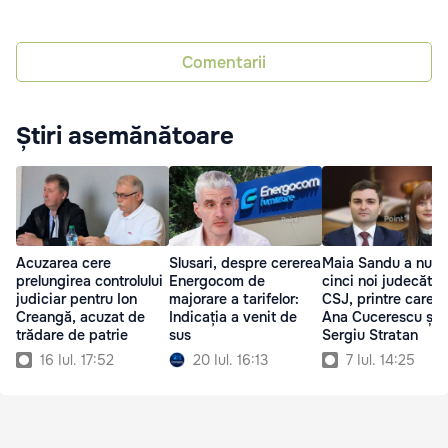
Comentarii
Știri asemănătoare
Acuzarea cere
Slusari, despre cererea
Maia Sandu a numi
prelungirea controlului
Energocom de
cinci noi judecători
judiciar pentru Ion
majorare a tarifelor:
CSJ, printre care 
Creangă, acuzat de
Indicația a venit de
Ana Cucerescu și
trădare de patrie
sus
Sergiu Stratan
16 Iul. 17:52
20 Iul. 16:13
7 Iul. 14:25