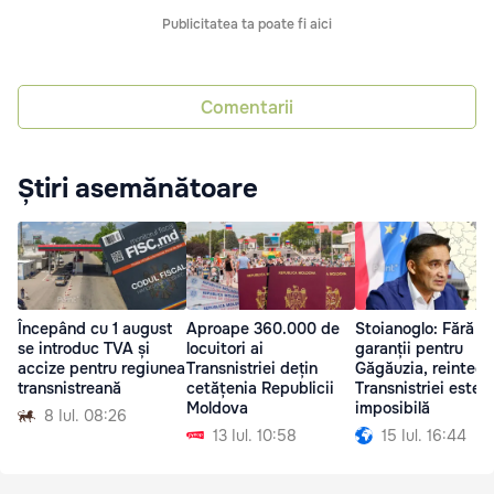
Publicitatea ta poate fi aici
Comentarii
Știri asemănătoare
Începând cu 1 august
Aproape 360.000 de
Stoianoglo: Fără
se introduc TVA și
locuitori ai
garanții pentru
accize pentru regiunea
Transnistriei dețin
Găgăuzia, reintegr
transnistreană
cetățenia Republicii
Transnistriei este
Moldova
imposibilă
8 Iul. 08:26
13 Iul. 10:58
15 Iul. 16:44