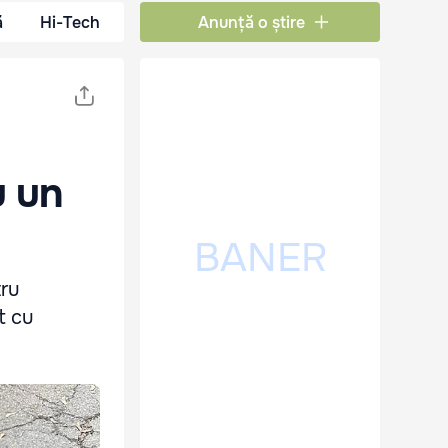
ă
Hi-Tech
Anunță o știre
u un
tru
t cu