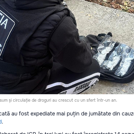
um și circulație de droguri au crescut cu un sfert într-un an.
ecată au fost expediate mai puțin de jumătate din cauz
d
.