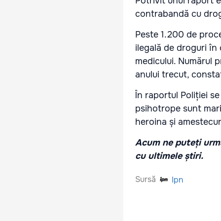
Potrivit unui raport e
contrabandă cu drogur
Peste 1.200 de proce
ilegală de droguri în
medicului. Numărul p
anului trecut, consta
În raportul Poliției s
psihotrope sunt mari
heroina și amestecu
Acum ne puteți urmă
cu ultimele știri.
Sursă
Ipn