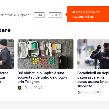
Ai găsit o greșeală în
+
Selecteaz-o și apasă
CTRL
ENTER
text?
Anunță-ne!
oare
iderea
Doi bărbați din Capitală sunt
Carabinierii au dep
uza
suspectați de trafic de droguri
cazuri în care mai 
n
prin Telegram
aveau asupra lor s
suspecte
10 Iul. 20:43
10 Iul. 22:05