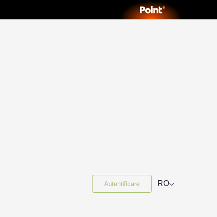
⌵
RO
Autentificare