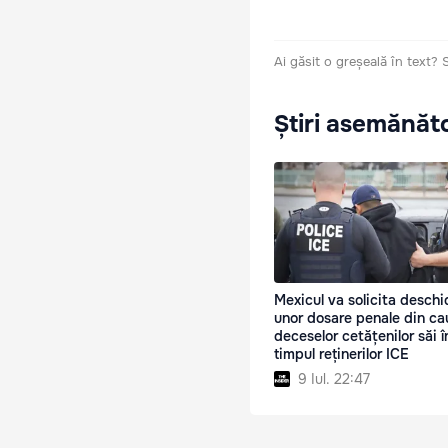
Ai găsit o greșeală în text?
Știri asemănăt
Mexicul va solicita desch
unor dosare penale din ca
deceselor cetățenilor săi î
timpul reținerilor ICE
9 Iul. 22:47