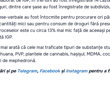
laborat de IGP, în trei luni au fost înregistrate 14 cazu
i, dintre care șase au fost înregistrate de subdiviziuni
se-verbale au fost întocmite pentru procurare ori pă
 cantități mici sau pentru consum de droguri fără presc
roceselor este cu circa 13% mai mic față de aceeași p
tă IGP.
e mai arată că cele mai traficate tipuri de substanțe st
huana, PVP, plantele de cannabis, hașișul, MDMA, coc
ri de mephedronă.
ri și pe
Telegram
,
Facebook
și
Instagram
pentru a f