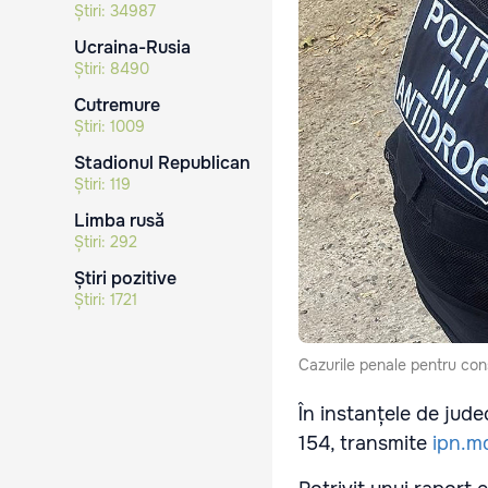
Știri:
34987
Ucraina-Rusia
Știri:
8490
Cutremure
Știri:
1009
Stadionul Republican
Știri:
119
Limba rusă
Știri:
292
Știri pozitive
Știri:
1721
Cazurile penale pentru cons
În instanțele de jud
154, transmite
ipn.m