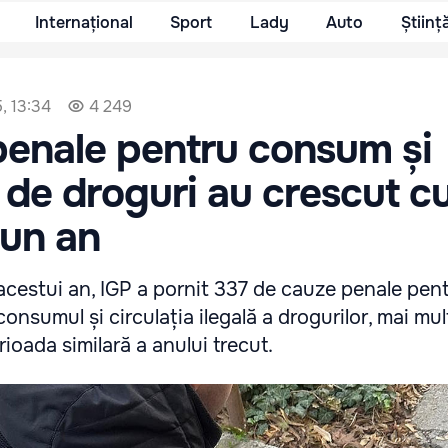
Internațional
Sport
Lady
Auto
Științ
, 13:34
4 249
penale pentru consum și
e de droguri au crescut c
-un an
 acestui an, IGP a pornit 337 de cauze penale pen
consumul și circulația ilegală a drogurilor, mai mul
ioada similară a anului trecut.