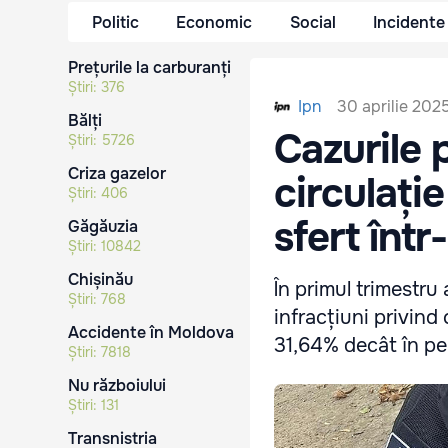
Politic
Economic
Social
Incidente
Prețurile la carburanți
Știri:
376
30 aprilie 2025
Ipn
Bălți
Cazurile 
Știri:
5726
Criza gazelor
circulați
Știri:
406
sfert într
Găgăuzia
Știri:
10842
Chișinău
În primul trimestru
Știri:
768
infracțiuni privind 
Accidente în Moldova
31,64% decât în per
Știri:
7818
Nu războiului
Știri:
131
Transnistria