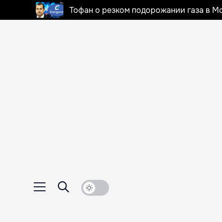
Тофан о резком подорожании газа в Мо