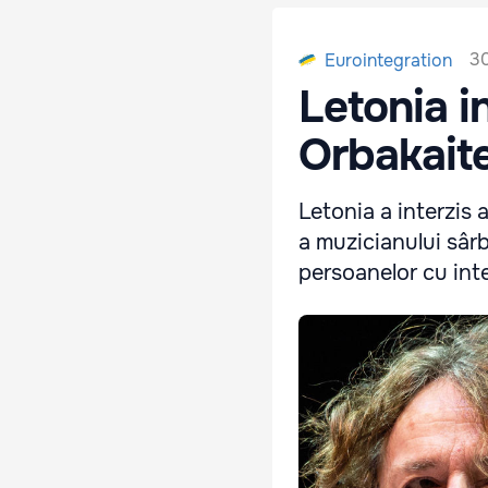
30
Eurointegration
Letonia in
Orbakaite
Letonia a interzis 
a muzicianului sâr
persoanelor cu inter