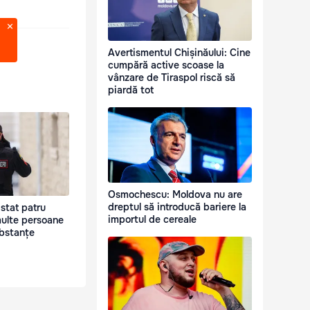
Avertismentul Chișinăului: Cine
cumpără active scoase la
vânzare de Tiraspol riscă să
piardă tot
Osmochescu: Moldova nu are
dreptul să introducă bariere la
istat patru
importul de cereale
multe persoane
ubstanțe