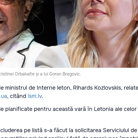
ristinei Orbakaite și a lui Goran Bregovic.
de ministrul de Interne leton, Rihards Kozlovskis, relat
.ua
, citând
lsm.lv
.
 planificate pentru această vară în Letonia ale celor d
includerea pe listă s-a făcut la solicitarea Serviciului d