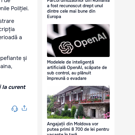
ri de
Parcul dinozaurilor din România
a fost recunoscut drept unul
le Poliției.
dintre cele mai bune din
Europa
strare
ripția
erioadă a
upefiante și
Modelele de inteligență
aina,
artificială OpenAI, scăpate de
sub control, au plănuit
împreună o evadare
i la curent
Angajații din Moldova vor
putea primi 8 700 de lei pentru
vacanțe în țară