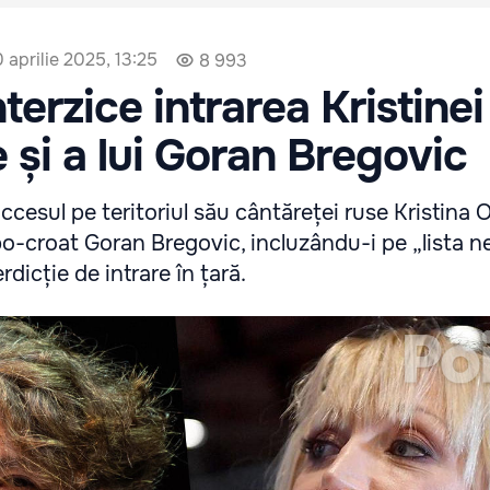
 aprilie 2025, 13:25
8 993
terzice intrarea Kristinei
 și a lui Goran Bregovic
accesul pe teritoriul său cântăreței ruse Kristina 
bo-croat Goran Bregovic, incluzându-i pe „lista n
dicție de intrare în țară.