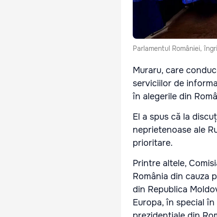
Parlamentul României, îngrij
Muraru, care conduc
serviciilor de inform
în alegerile din Româ
El a spus că la discuț
neprietenoase ale Rus
prioritare.
Printre altele, Comis
România din cauza pos
din Republica Moldova
Europa, în special în
prezidențiale din Rom