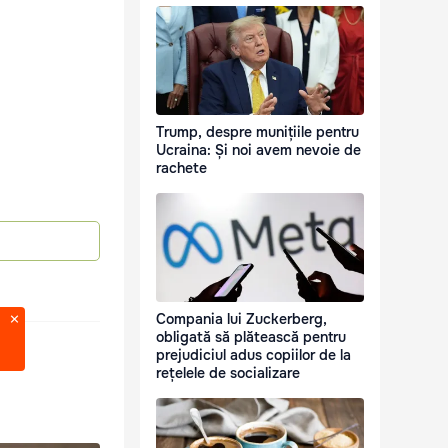
Trump, despre munițiile pentru
Ucraina: Și noi avem nevoie de
rachete
Compania lui Zuckerberg,
obligată să plătească pentru
prejudiciul adus copiilor de la
rețelele de socializare