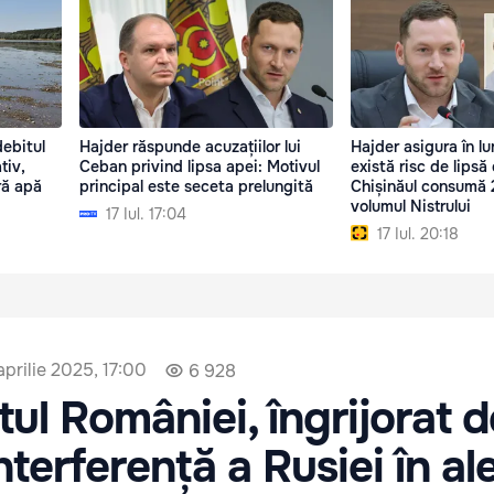
debitul
Hajder răspunde acuzațiilor lui
Hajder asigura în lu
tiv,
Ceban privind lipsa apei: Motivul
există risc de lipsă
ră apă
principal este seceta prelungită
Chișinăul consumă 
volumul Nistrului
17 Iul. 17:04
17 Iul. 20:18
aprilie 2025, 17:00
6 928
ul României, îngrijorat d
nterferență a Rusiei în al