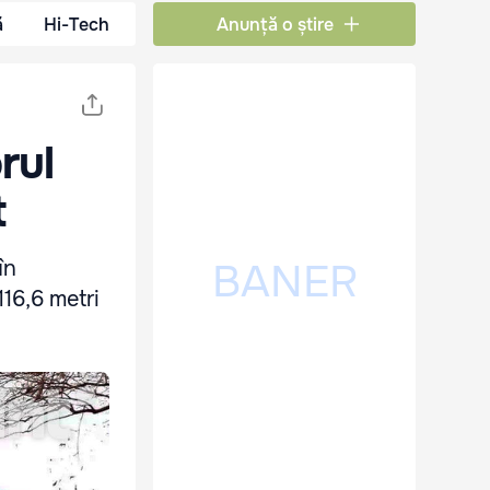
ă
Hi-Tech
Anunță o știre
rul
t
în
16,6 metri