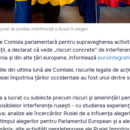
orat de posibila interferență a Rusiei în alegeri.
e Comisia parlamentară pentru supravegherea activită
ații, a declarat că vede „riscuri concrete” de interferen
nia și din alte țări europene, informează
eurointegrat
iile din ultima lună ale Comisiei, riscurile legate de acți
iei împotriva țărilor occidentale au fost unul dintre 
ia a lucrat cu subiecte precum riscuri și amenințări pe
ibilelor interferențe rusești - cu studierea experiențe
; analize ale încercărilor Rusiei de a influența alegeri
 timpul alegerilor pentru Parlamentul European și a ale
ânia; alte activități neprietenoase ale Rusiei împotri