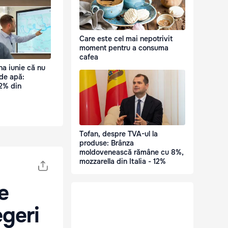
Care este cel mai nepotrivit
moment pentru a consuma
cafea
na iunie că nu
 de apă:
2% din
Tofan, despre TVA-ul la
produse: Brânza
moldovenească rămâne cu 8%,
mozzarella din Italia - 12%
e
egeri