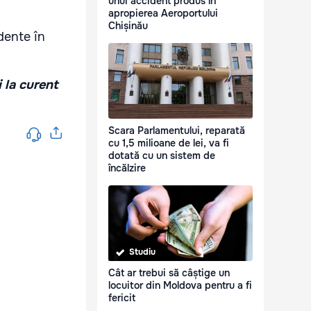
unui accident produs în
apropierea Aeroportului
Chișinău
dente în
i la curent
Scara Parlamentului, reparată
cu 1,5 milioane de lei, va fi
dotată cu un sistem de
încălzire
Studiu
Cât ar trebui să câștige un
locuitor din Moldova pentru a fi
fericit