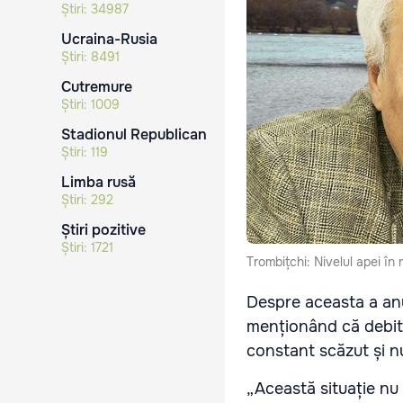
Știri:
34987
Ucraina-Rusia
Știri:
8491
Cutremure
Știri:
1009
Stadionul Republican
Știri:
119
Limba rusă
Știri:
292
Știri pozitive
Știri:
1721
Trombițchi: Nivelul apei în
Despre aceasta a anun
menționând că debitul
constant scăzut și n
„Această situație nu 