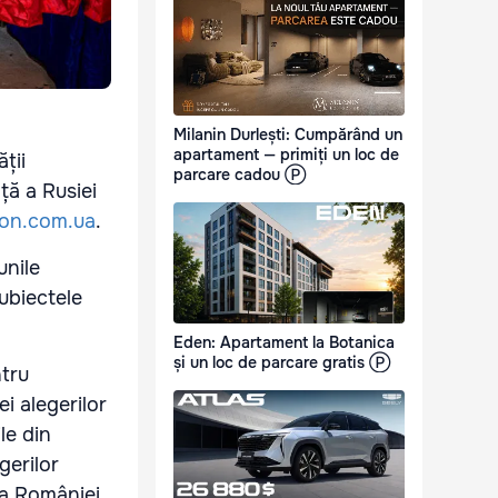
Milanin Durlești: Cumpărând un
apartament — primiți un loc de
ții
parcare cadou Ⓟ
ță a Rusiei
ion.com.ua
.
unile
subiectele
Eden: Apartament la Botanica
și un loc de parcare gratis Ⓟ
ntru
i alegerilor
le din
gerilor
va României,