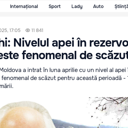
Internațional
Sport
Lady
Auto
Științ
2025, 17:05
11 841
i: Nivelul apei în rezervo
 este fenomenal de scăzu
Moldova a intrat în luna aprilie cu un nivel al apei 
i fenomenal de scăzut pentru această perioadă - 1
mării.