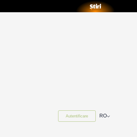
⌵
RO
Autentificare