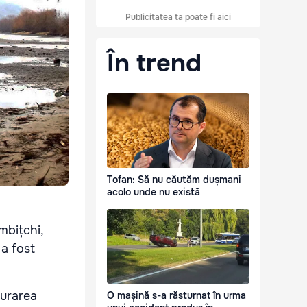
Publicitatea ta poate fi aici
În trend
Tofan: Să nu căutăm dușmani
acolo unde nu există
mbițchi,
 a fost
gurarea
O mașină s-a răsturnat în urma