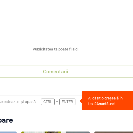
Publicitatea ta poate fi aici
Comentarii
Ai găsit o greșeală în
+
Selecteaz-o și apasă
CTRL
ENTER
text?
Anunță-ne!
oare