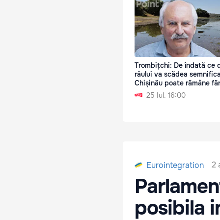
Trombițchi: De îndată ce 
râului va scădea semnifica
Chișinău poate rămâne fă
25 Iul. 16:00
2 
Eurointegration
Parlament
posibila i