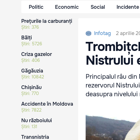
Politic
Economic
Social
Incidente
Prețurile la carburanți
Știri:
376
2 aprilie 
Infotag
Bălți
Trombițch
Știri:
5726
Criza gazelor
Nistrului
Știri:
406
Găgăuzia
Principalul râu din 
Știri:
10842
rezervorul Nistrulu
Chișinău
deasupra nivelului 
Știri:
770
Accidente în Moldova
Știri:
7822
Nu războiului
Știri:
131
Transnistria