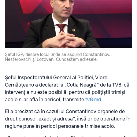
Șeful IGP, despre locul unde se ascund Constantinov,
Nesterovschi și Lozovan: Cunoaștem adresele.
Șeful Inspectoratului General al Poliției, Viorel
Cernăuțeanu a declarat la „Cutia Neagră” de la TV8, că
intervenția nu este posibilă, pentru că polițiștii trimiși
acolo s-ar afla în pericol, transmite
tv8.md
.
El a precizat că în cazul lui Constantinov organele de
drept cunosc „exact și adresa”, însă orice operațiune în
regiune pune în pericol persoanele trimise acolo.