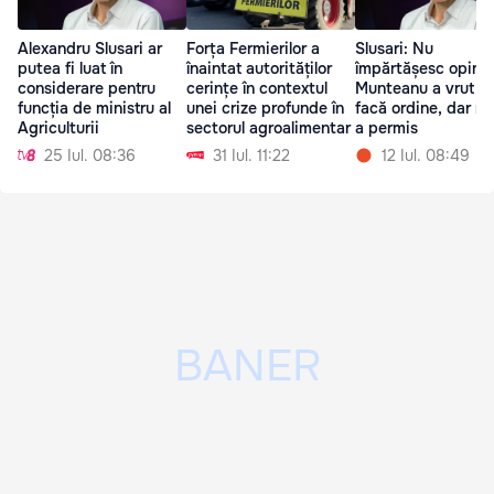
Alexandru Slusari ar
Forța Fermierilor a
Slusari: Nu
putea fi luat în
înaintat autorităților
împărtășesc opinia
considerare pentru
cerințe în contextul
Munteanu a vrut s
funcția de ministru al
unei crize profunde în
facă ordine, dar nu 
Agriculturii
sectorul agroalimentar
a permis
25 Iul. 08:36
31 Iul. 11:22
12 Iul. 08:49