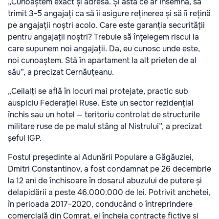
„Cunoaștem exact și adresa. Și asta ce ar însemna, să
trimit 3-5 angajați ca să îi asigure reținerea și să îi rețină
pe angajații noștri acolo. Care este garanția securității
pentru angajații noștri? Trebuie să înțelegem riscul la
care supunem noi angajații. Da, eu cunosc unde este,
noi cunoaștem. Stă în apartament la alt prieten de al
său”, a precizat Cernăuțeanu.
„Ceilalți se află în locuri mai protejate, practic sub
auspiciu Federației Ruse. Este un sector rezidențial
închis sau un hotel — teritoriu controlat de structurile
militare ruse de pe malul stâng al Nistrului”, a precizat
șeful IGP.
Fostul președinte al Adunării Populare a Găgăuziei,
Dmitri Constantinov, a fost condamnat pe 26 decembrie
la 12 ani de închisoare în dosarul abuzului de putere și
delapidării a peste 46.000.000 de lei. Potrivit anchetei,
în perioada 2017–2020, conducând o întreprindere
comercială din Comrat, el încheia contracte fictive și