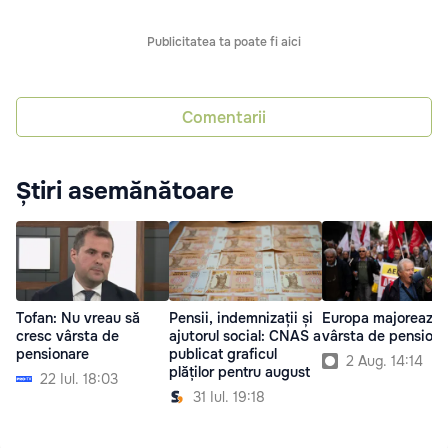
Publicitatea ta poate fi aici
Comentarii
Știri asemănătoare
Tofan: Nu vreau să
Pensii, indemnizații și
Europa majorează
cresc vârsta de
ajutorul social: CNAS a
vârsta de pensiona
pensionare
publicat graficul
2 Aug. 14:14
plăților pentru august
22 Iul. 18:03
31 Iul. 19:18