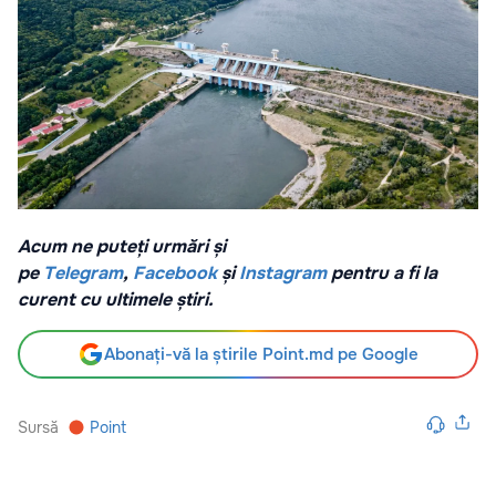
Acum ne puteți urmări și
pe
Telegram
,
Facebook
și
Instagram
pentru a fi la
curent cu ultimele știri.
Abonați-vă la știrile Point.md pe Google
Sursă
Point