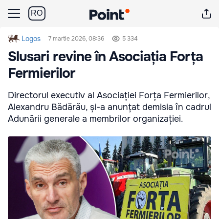
RO
Logos
7 martie 2026, 08:36
5 334
Slusari revine în Asociația Forța
Fermierilor
Directorul executiv al Asociației Forța Fermierilor,
Alexandru Bădărău, și-a anunțat demisia în cadrul
Adunării generale a membrilor organizației.