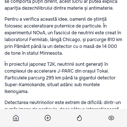
se comportă puțin diferit, acest lucru ar putea explica
apariția dezechilibrului dintre materie și antimaterie.
Pentru a verifica această idee, oamenii de știință
folosesc acceleratoare puternice de particule. În
experimentul NOvA, un fascicul de neutrini este creat în
laboratorul Fermilab, lângă Chicago, și parcurge 810 km
prin Pământ până la un detector cu o masă de 14 000
de tone în statul Minnesota.
În proiectul japonez T2K, neutrinii sunt generați în
complexul de accelerare J-PARC din orașul Tokai.
Particulele parcurg 295 km până la gigantul detector
Super-Kamiokande, situat adânc sub muntele
Ikenoyama.
Detectarea neutrinoilor este extrem de dificilă: dintr-un
număr imens de particule, doar câteva interacționează
cu materia detectorilor. De aceea, cercetătorilor le sunt
necesare instalații gigantice și metode complexe de