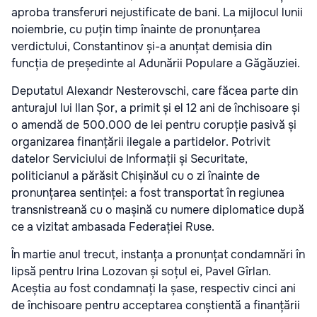
aproba transferuri nejustificate de bani. La mijlocul lunii
noiembrie, cu puțin timp înainte de pronunțarea
verdictului, Constantinov și-a anunțat demisia din
funcția de președinte al Adunării Populare a Găgăuziei.
Deputatul Alexandr Nesterovschi, care făcea parte din
anturajul lui Ilan Șor, a primit și el 12 ani de închisoare și
o amendă de 500.000 de lei pentru corupție pasivă și
organizarea finanțării ilegale a partidelor. Potrivit
datelor Serviciului de Informații și Securitate,
politicianul a părăsit Chișinăul cu o zi înainte de
pronunțarea sentinței: a fost transportat în regiunea
transnistreană cu o mașină cu numere diplomatice după
ce a vizitat ambasada Federației Ruse.
În martie anul trecut, instanța a pronunțat condamnări în
lipsă pentru Irina Lozovan și soțul ei, Pavel Gîrlan.
Aceștia au fost condamnați la șase, respectiv cinci ani
de închisoare pentru acceptarea conștientă a finanțării