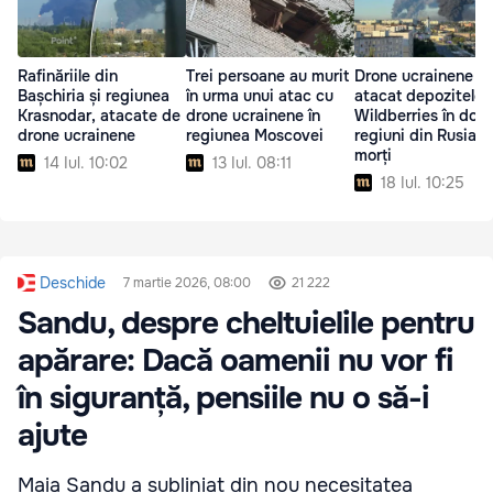
Rafinăriile din
Trei persoane au murit
Drone ucrainene a
Bașchiria și regiunea
în urma unui atac cu
atacat depozitele
Krasnodar, atacate de
drone ucrainene în
Wildberries în dou
drone ucrainene
regiunea Moscovei
regiuni din Rusia: 
morți
14 Iul. 10:02
13 Iul. 08:11
18 Iul. 10:25
Deschide
7 martie 2026, 08:00
21 222
Sandu, despre cheltuielile pentru
apărare: Dacă oamenii nu vor fi
în siguranță, pensiile nu o să-i
ajute
Maia Sandu a subliniat din nou necesitatea