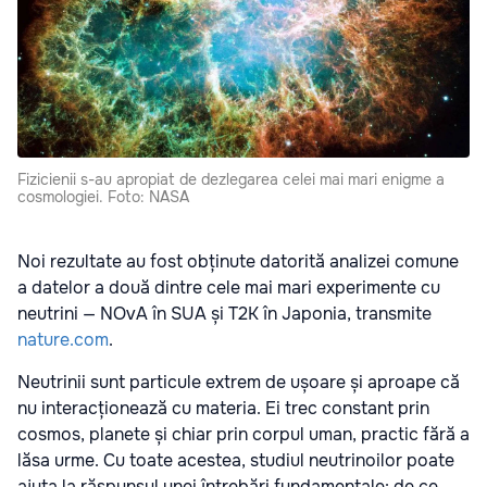
Fizicienii s-au apropiat de dezlegarea celei mai mari enigme a
cosmologiei. Foto: NASA
Noi rezultate au fost obținute datorită analizei comune
a datelor a două dintre cele mai mari experimente cu
neutrini — NOvA în SUA și T2K în Japonia, transmite
nature.com
.
Neutrinii sunt particule extrem de ușoare și aproape că
nu interacționează cu materia. Ei trec constant prin
cosmos, planete și chiar prin corpul uman, practic fără a
lăsa urme. Cu toate acestea, studiul neutrinoilor poate
ajuta la răspunsul unei întrebări fundamentale: de ce