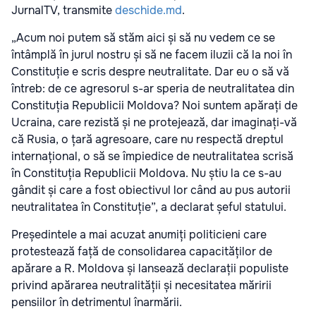
JurnalTV, transmite
deschide.md
.
„Acum noi putem să stăm aici și să nu vedem ce se
întâmplă în jurul nostru și să ne facem iluzii că la noi în
Constituție e scris despre neutralitate. Dar eu o să vă
întreb: de ce agresorul s-ar speria de neutralitatea din
Constituția Republicii Moldova? Noi suntem apărați de
Ucraina, care rezistă și ne protejează, dar imaginați-vă
că Rusia, o țară agresoare, care nu respectă dreptul
internațional, o să se împiedice de neutralitatea scrisă
în Constituția Republicii Moldova. Nu știu la ce s-au
gândit și care a fost obiectivul lor când au pus autorii
neutralitatea în Constituție”, a declarat șeful statului.
Președintele a mai acuzat anumiți politicieni care
protestează față de consolidarea capacităților de
apărare a R. Moldova și lansează declarații populiste
privind apărarea neutralității și necesitatea măririi
pensiilor în detrimentul înarmării.