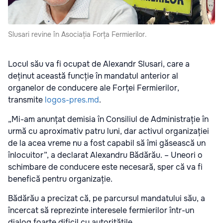
Slusari revine în Asociația Forța Fermierilor.
Locul său va fi ocupat de Alexandr Slusari, care a
deținut această funcție în mandatul anterior al
organelor de conducere ale Forței Fermierilor,
transmite
logos-pres.md
.
„Mi-am anunțat demisia în Consiliul de Administrație în
urmă cu aproximativ patru luni, dar activul organizației
de la acea vreme nu a fost capabil să îmi găsească un
înlocuitor”, a declarat Alexandru Bădărău. – Uneori o
schimbare de conducere este necesară, sper că va fi
benefică pentru organizație.
Bădărău a precizat că, pe parcursul mandatului său, a
încercat să reprezinte interesele fermierilor într-un
dialog foarte dificil cu autoritățile.