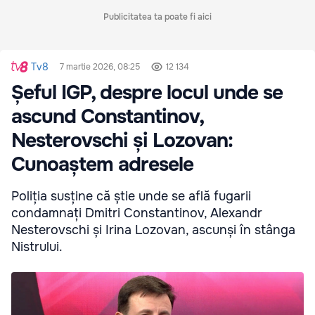
Publicitatea ta poate fi aici
Tv8
7 martie 2026, 08:25
12 134
Șeful IGP, despre locul unde se
ascund Constantinov,
Nesterovschi și Lozovan:
Cunoaștem adresele
Poliția susține că știe unde se află fugarii
condamnați Dmitri Constantinov, Alexandr
Nesterovschi și Irina Lozovan, ascunși în stânga
Nistrului.