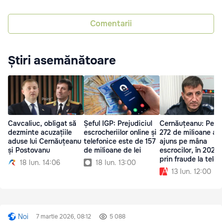
Comentarii
Știri asemănătoare
Cavcaliuc, obligat să
Șeful IGP: Prejudiciul
Cernăuțeanu: Pest
dezminte acuzațiile
escrocheriilor online și
272 de milioane au
aduse lui Cernăuțeanu
telefonice este de 157
ajuns pe mâna
și Postovanu
de milioane de lei
escrocilor, în 2025,
prin fraude la telef
18 Iun. 14:06
18 Iun. 13:00
13 Iun. 12:00
Noi
7 martie 2026, 08:12
5 088