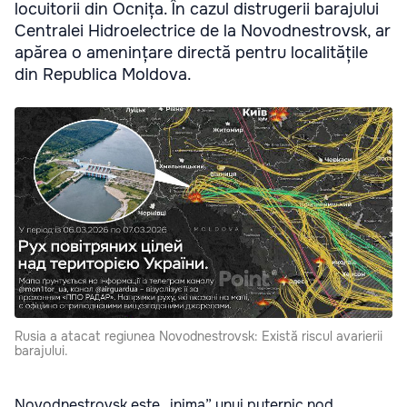
locuitorii din Ocnița. În cazul distrugerii barajului
Centralei Hidroelectrice de la Novodnestrovsk, ar
apărea o amenințare directă pentru localitățile
din Republica Moldova.
Rusia a atacat regiunea Novodnestrovsk: Există riscul avarierii
barajului.
Novodnestrovsk este „inima” unui puternic nod