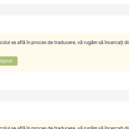
olul se află în proces de traducere, vă rugăm să încercați di
riginal
olul se află în proces de traducere, vă rugăm să încercați di