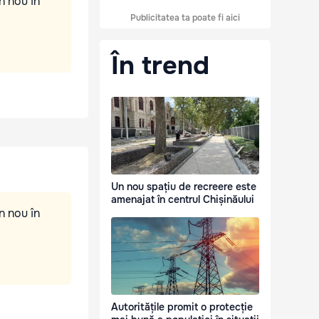
n nou în
Publicitatea ta poate fi aici
În trend
Un nou spațiu de recreere este
amenajat în centrul Chișinăului
n nou în
Autoritățile promit o protecție