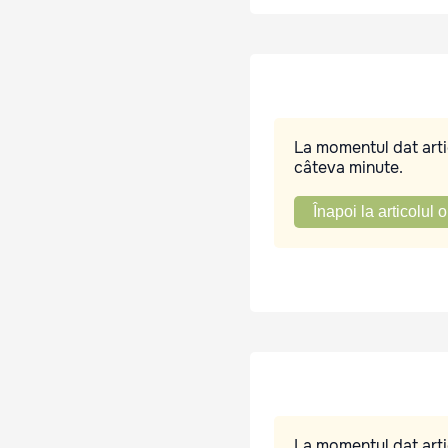
La momentul dat artic
câteva minute.
Înapoi la articolul o
La momentul dat artic