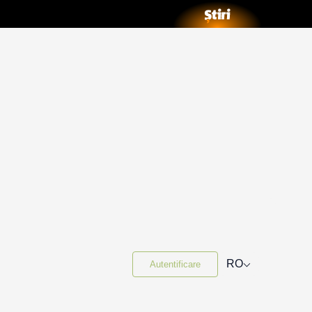
⌵
RO
Autentificare