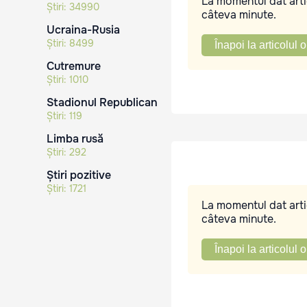
La momentul dat artic
Știri:
34990
câteva minute.
Ucraina-Rusia
Știri:
8499
Înapoi la articolul o
Cutremure
Știri:
1010
Stadionul Republican
Știri:
119
Limba rusă
Știri:
292
Știri pozitive
Știri:
1721
La momentul dat artic
câteva minute.
Înapoi la articolul o