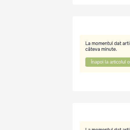
La momentul dat artic
câteva minute.
Înapoi la articolul o
La momentul dat artic