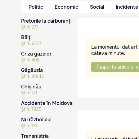
Politic
Economic
Social
Incidente
Prețurile la carburanți
Știri:
377
Bălți
Știri:
5727
La momentul dat artic
câteva minute.
Criza gazelor
Știri:
408
Înapoi la articolul o
Găgăuzia
Știri:
10842
Chișinău
Știri:
771
Accidente în Moldova
Știri:
7825
Nu războiului
Știri:
131
Transnistria