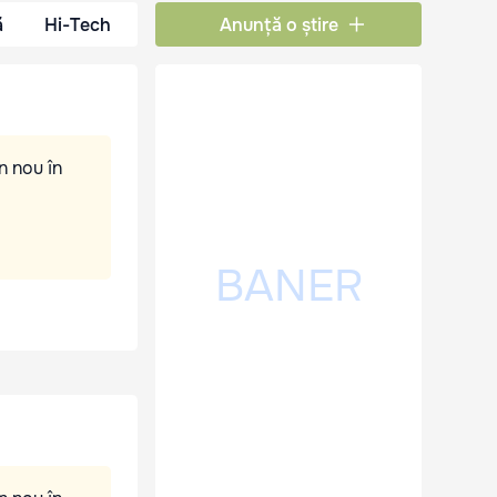
ă
Hi-Tech
Anunță o știre
n nou în