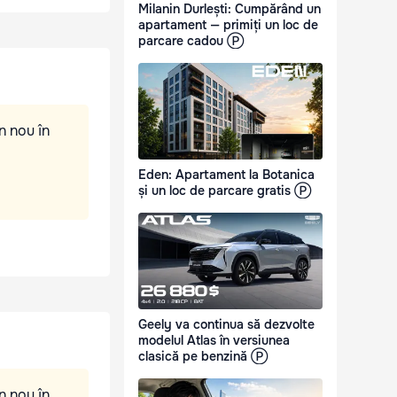
Milanin Durlești: Cumpărând un
apartament — primiți un loc de
parcare cadou Ⓟ
n nou în
Eden: Apartament la Botanica
și un loc de parcare gratis Ⓟ
Geely va continua să dezvolte
modelul Atlas în versiunea
clasică pe benzină Ⓟ
n nou în