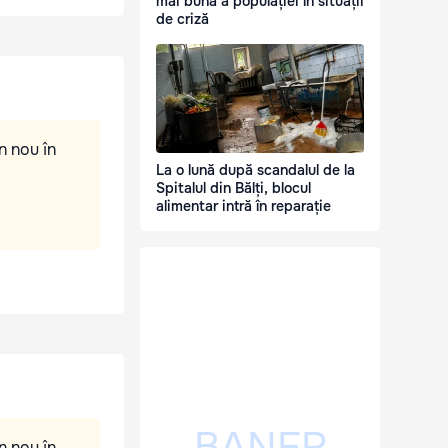
mai bună a populației în situații
de criză
n nou în
La o lună după scandalul de la
Spitalul din Bălți, blocul
alimentar intră în reparație
n nou în