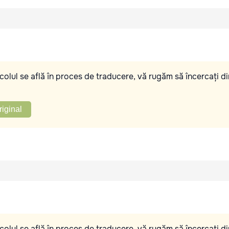
olul se află în proces de traducere, vă rugăm să încercați di
riginal
olul se află în proces de traducere, vă rugăm să încercați di