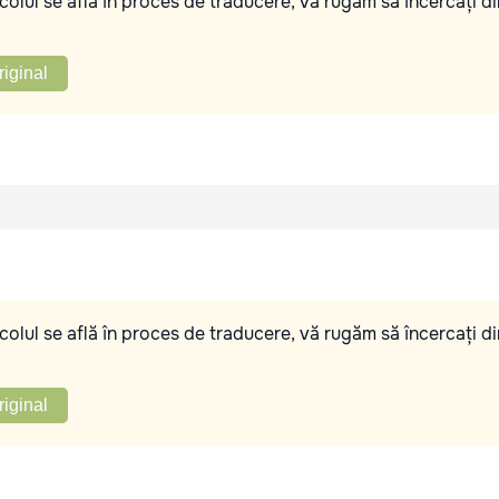
olul se află în proces de traducere, vă rugăm să încercați di
riginal
olul se află în proces de traducere, vă rugăm să încercați di
riginal