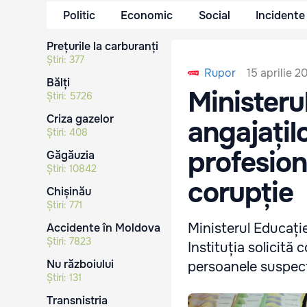
Politic
Economic
Social
Incidente
Prețurile la carburanți
Știri:
377
15 aprilie 2
Rupor
Bălți
Ministeru
Știri:
5726
Criza gazelor
angajațil
Știri:
408
profesiona
Găgăuzia
Știri:
10842
corupție
Chișinău
Știri:
771
Ministerul Educației
Accidente în Moldova
Știri:
7823
Instituția solicită
Nu războiului
persoanele suspect
Știri:
131
Transnistria