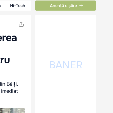
ă
Hi-Tech
Anunță o știre
erea
tru
in Bălți.
e imediat