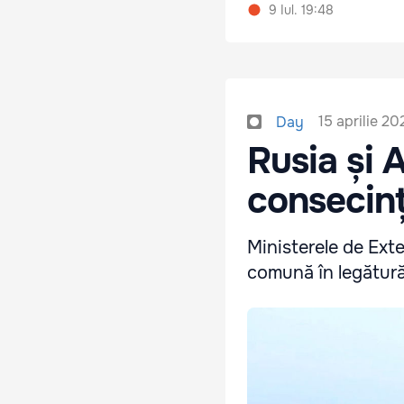
9 Iul. 19:48
15 aprilie 20
Day
Rusia și 
consecinț
Ministerele de Exte
comună în legătură