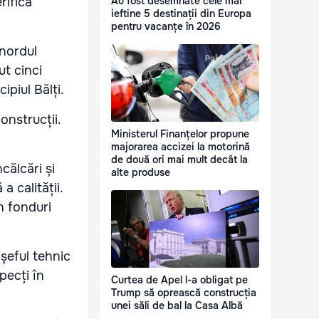
rifica
Au fost desemnate cele mai
ieftine 5 destinații din Europa
pentru vacanțe în 2026
 nordul
ut cinci
ipiul Bălți.
onstrucții.
Ministerul Finanțelor propune
majorarea accizei la motorină
de două ori mai mult decât la
călcări și
alte produse
 calității.
n fonduri
 șeful tehnic
pecți în
Curtea de Apel l-a obligat pe
Trump să oprească construcția
unei săli de bal la Casa Albă