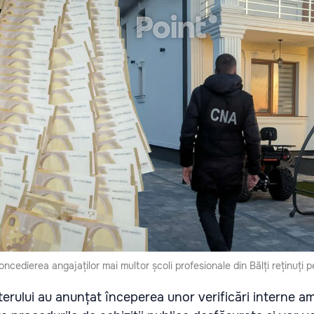
ncedierea angajaților mai multor școli profesionale din Bălți reținuți p
erului au anunțat începerea unor verificări interne am