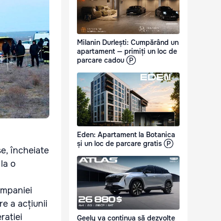
Milanin Durlești: Cumpărând un
apartament — primiți un loc de
parcare cadou Ⓟ
Eden: Apartament la Botanica
și un loc de parcare gratis Ⓟ
e, încheiate
 la o
ompaniei
e a acțiunii
rației
Geely va continua să dezvolte