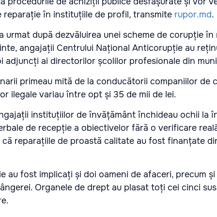
za procedurile de achiziții publice desfășurate și vor ve
e reparație în instituțiile de profil, transmite
rupor.md
.
ei a urmat după dezvăluirea unei scheme de corupție în
inte, angajații Centrului Național Anticorupție au rețin
 adjuncți ai directorilor școlilor profesionale din munic
narii primeau mită de la conducătorii companiilor de c
ilegale variau între opt și 35 de mii de lei.
gajații instituțiilor de învățământ închideau ochii la în
ale de recepție a obiectivelor fără o verificare reală a
 că reparațiile de proastă calitate au fost finanțate di
 au fost implicați și doi oameni de afaceri, precum și
 Sângerei. Organele de drept au plasat toți cei cinci sus
re.