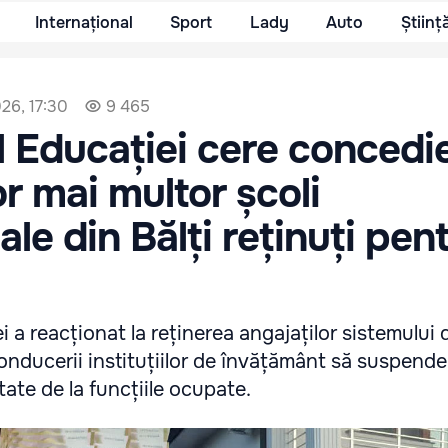
Internațional
Sport
Lady
Auto
Științ
026, 17:30
9 465
l Educației cere concedi
or mai multor școli
le din Bălți reținuți pen
 a reacționat la reținerea angajaților sistemului d
 conducerii instituțiilor de învățământ să suspend
ate de la funcțiile ocupate.