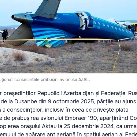
uționat consecințele prăbușirii avionului AZAL.
 președinților Republicii Azerbaidjan și Federației Rus
lor de la Dușanbe din 9 octombrie 2025, părțile au ajuns
a consecințelor, inclusiv în ceea ce privește plata
e de prăbușirea avionului Embraer 190, aparținând C
opierea orașului Aktau la 25 decembrie 2024, ca urmar
emului de apărare antiaeriană în spațiul aerian al Fede