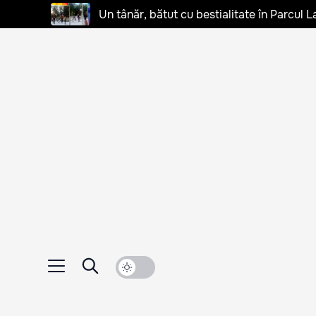
Un tânăr, bătut cu bestialitate în Parcul L