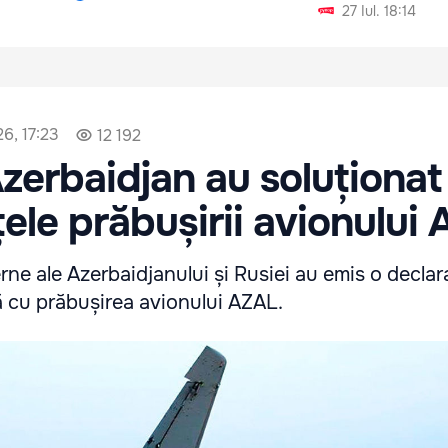
27 Iul. 18:14
26, 17:23
12 192
Azerbaidjan au soluționat
ele prăbușirii avionului
rne ale Azerbaidjanului și Rusiei au emis o declar
 cu prăbușirea avionului AZAL.