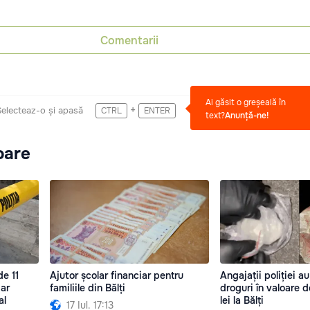
Comentarii
Ai găsit o greșeală în
+
Selecteaz-o și apasă
CTRL
ENTER
text?
Anunță-ne!
oare
de 11
Ajutor școlar financiar pentru
Angajații poliției au
iar
familiile din Bălți
droguri în valoare 
al
lei la Bălți
17 Iul. 17:13