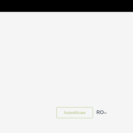
⌵
RO
Autentificare