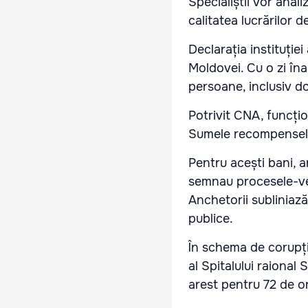
Specialiștii vor anali
calitatea lucrărilor d
Declarația instituți
Moldovei. Cu o zi îna
persoane, inclusiv doi
Potrivit CNA, funcțio
Sumele recompenselor 
Pentru acești bani, an
semnau procesele-verb
Anchetorii subliniază
publice.
În schema de corupție
al Spitalului raional
arest pentru 72 de o