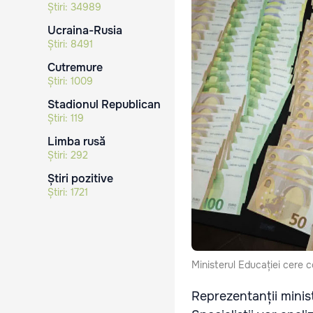
Știri:
34989
Ucraina-Rusia
Știri:
8491
Cutremure
Știri:
1009
Stadionul Republican
Știri:
119
Limba rusă
Știri:
292
Știri pozitive
Știri:
1721
Ministerul Educației cere co
Reprezentanții minist