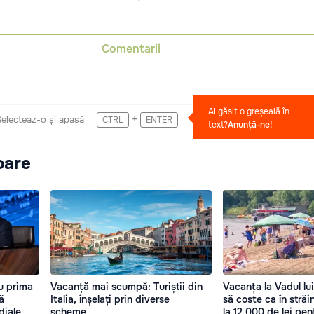
Comentarii
Ai găsit o greșeală în
+
Selecteaz-o și apasă
CTRL
ENTER
text?
Anunță-ne!
oare
ru prima
Vacanță mai scumpă: Turiștii din
Vacanța la Vadul lu
ă
Italia, înșelați prin diverse
să coste ca în stră
diale
scheme
la 12.000 de lei pen