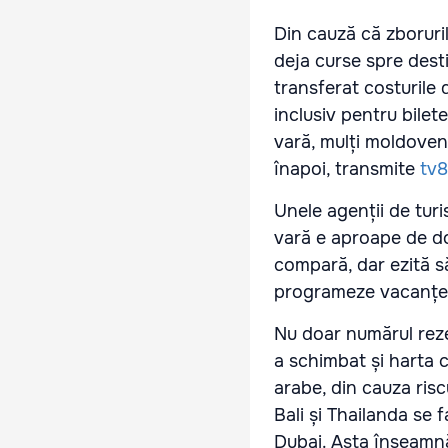
Din cauză că zboruril
deja curse spre desti
transferat costurile 
inclusiv pentru bilet
vară, mulți moldoveni
înapoi, transmite
tv
Unele agenții de tur
vară e aproape de dou
compară, dar ezită să
programeze vacanțele
Nu doar numărul rezer
a schimbat și harta c
arabe, din cauza riscu
Bali și Thailanda se 
Dubai. Asta înseamnă 