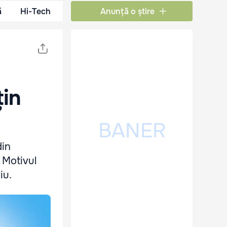
ă
Hi-Tech
Anunță o știre
țin
din
 Motivul
iu.