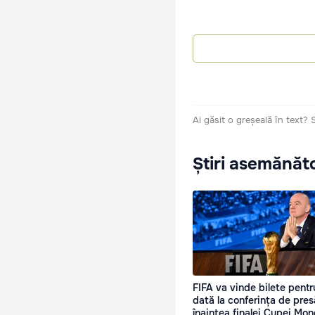
Ai găsit o greșeală în text?
Știri asemănăt
FIFA va vinde bilete pent
dată la conferința de pres
înaintea finalei Cupei Mon