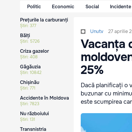
Politic
Economic
Social
Incidente
Prețurile la carburanți
Știri:
377
27 aprilie 
Unutv
Bălți
Vacanța d
Știri:
5726
Criza gazelor
moldoveni
Știri:
408
25%
Găgăuzia
Știri:
10842
Chișinău
Dacă planificați o 
Știri:
771
buzunar cu minimum
Accidente în Moldova
este scumpirea carb
Știri:
7823
Nu războiului
Știri:
131
Transnistria