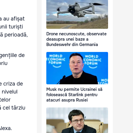
a au afișat
ii turiști
Drone necunoscute, observate
tă perioadă,
deasupra unei baze a
Bundeswehr din Germania
gențiile de
oriu
e criza de
Musk nu permite Ucrainei să
 nivelul
folosească Starlink pentru
telor
atacuri asupra Rusiei
 cel târziu
Alexa.