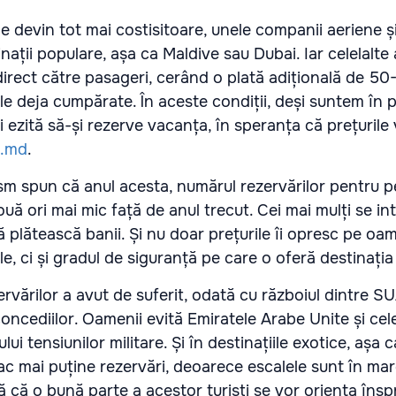
e devin tot mai costisitoare, unele companii aeriene și
nații populare, așa ca Maldive sau Dubai. Iar celelalte
direct către pasageri, cerând o plată adițională de 50
ele deja cumpărate. În aceste condiții, deși suntem în 
 ezită să-și rezerve vacanța, în speranța că prețurile
8.md
.
ism spun că anul acesta, numărul rezervărilor pentru 
ă ori mai mic față de anul trecut. Cei mai mulți se in
 plătească banii. Și nu doar prețurile îi opresc pe oam
, ci și gradul de siguranță pe care o oferă destinația
vărilor a avut de suferit, odată cu războiul dintre SUA
oncediilor. Oamenii evită Emiratele Arabe Unite și celel
lui tensiunilor militare. Și în destinațiile exotice, așa 
fac mai puține rezervări, deoarece escalele sunt în mar
că o bună parte a acestor turiști se vor orienta înspre