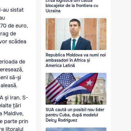
criză logistică din cauza
blocajelor de la frontiera cu
-au sistat
Ucraina
 au
-70 de euro,
prag de
 vor scădea
Republica Moldova va numi noi
ambasadori în Africa și
perioada de
America Latină
teresează,
eni să-și
 aleasă.
 și Iran. S-
alte țări
SUA caută un posibil nou lider
ca Maldive,
pentru Cuba, după modelul
Delcy Rodríguez
e parte prin
 litoralul