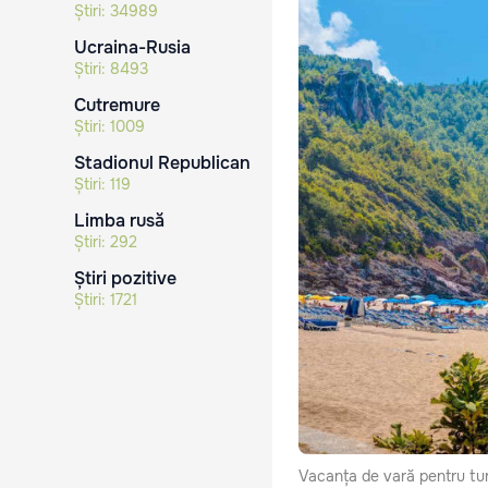
Știri:
34989
Ucraina-Rusia
Știri:
8493
Cutremure
Știri:
1009
Stadionul Republican
Știri:
119
Limba rusă
Știri:
292
Știri pozitive
Știri:
1721
Vacanța de vară pentru tur