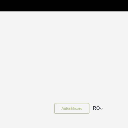
⌵
RO
Autentificare