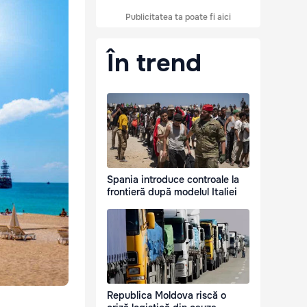
Publicitatea ta poate fi aici
În trend
Spania introduce controale la
frontieră după modelul Italiei
Republica Moldova riscă o