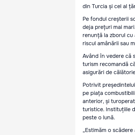
din Turcia și cel al ț
Pe fondul creșterii so
deja prețuri mai mari
renunță la zborul cu 
riscul amânării sau m
Având în vedere că si
turism recomandă călă
asigurări de călătorie
Potrivit președintelu
pe piața combustibilil
anterior, și turopera
turistice. Instituțiil
peste o lună.
„Estimăm o scădere a p