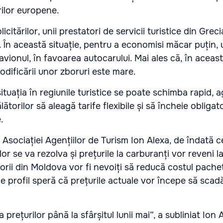
ărilor europene.
licitărilor, unii prestatori de servicii turistice din Greci
. În această situație, pentru a economisi măcar puțin, un
avionul, în favoarea autocarului. Mai ales că, în aceas
odificării unor zboruri este mare.
tuația în regiunile turistice se poate schimba rapid, a
torilor să aleagă tarife flexibile și să încheie obligat
.
i Asociației Agențiilor de Turism Ion Alexa, de îndată c
or se va rezolva și prețurile la carburanți vor reveni la
torii din Moldova vor fi nevoiți să reducă costul pache
e de profil speră că prețurile actuale vor începe să scadă
rețurilor până la sfârșitul lunii mai”, a subliniat Ion 