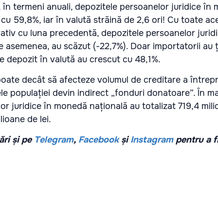
, în termeni anuali, depozitele persoanelor juridice î
cu 59,8%, iar în valută străină de 2,6 ori! Cu toate ac
tiv cu luna precedentă, depozitele persoanelor juridi
 asemenea, au scăzut (-22,7%). Doar importatorii au ț
de depozit în valută au crescut cu 48,1%.
oate decât să afecteze volumul de creditare a întrepri
e populației devin indirect „fonduri donatoare”. În ma
r juridice în monedă națională au totalizat 719,4 milio
lioane de lei.
ri și pe
Telegram
,
Facebook
și
Instagram
pentru a f