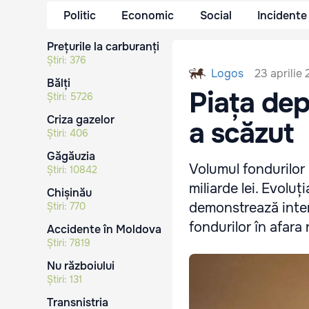
Politic
Economic
Social
Incidente
Prețurile la carburanți
Știri:
376
23 aprilie
Logos
Bălți
Piața dep
Știri:
5726
Criza gazelor
a scăzut
Știri:
406
Găgăuzia
Volumul fondurilor 
Știri:
10842
miliarde lei. Evolu
Chișinău
demonstrează inter
Știri:
770
fondurilor în afara
Accidente în Moldova
Știri:
7819
Nu războiului
Știri:
131
Transnistria