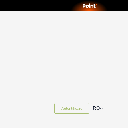
⌵
RO
Autentificare