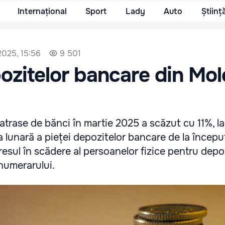
Internațional
Sport
Lady
Auto
Științ
 2025, 15:56
9 501
ozitelor bancare din Mo
atrase de bănci în martie 2025 a scăzut cu 11%, l
ția lunară a pieței depozitelor bancare de la începu
esul în scădere al persoanelor fizice pentru depo
 numerarului.