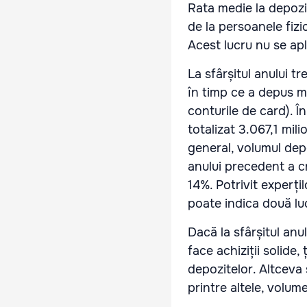
Rata medie la depozit
de la persoanele fizi
Acest lucru nu se apl
La sfârșitul anului tr
în timp ce a depus mu
conturile de card). Î
totalizat 3.067,1 mil
general, volumul dep
anului precedent a c
14%. Potrivit experți
poate indica două lu
Dacă la sfârșitul an
face achiziții solide,
depozitelor. Altceva 
printre altele, volum