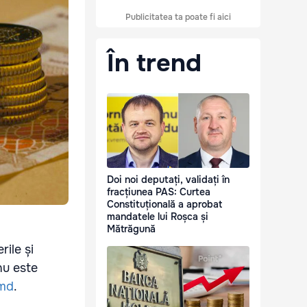
Publicitatea ta poate fi aici
În trend
Doi noi deputați, validați în
fracțiunea PAS: Curtea
Constituțională a aprobat
mandatele lui Roșca și
Mătrăgună
rile și
nu este
.md
.