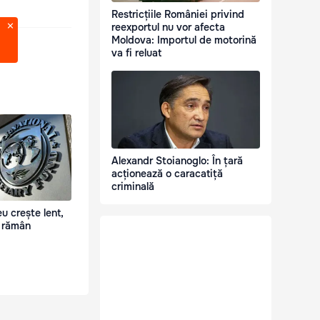
Restricțiile României privind
reexportul nu vor afecta
Moldova: Importul de motorină
va fi reluat
Alexandr Stoianoglo: În țară
acționează o caracatiță
criminală
eu crește lent,
e rămân