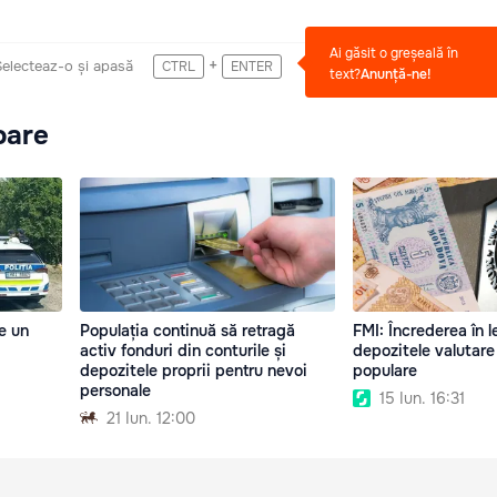
Ai găsit o greșeală în
+
Selecteaz-o și apasă
CTRL
ENTER
text?
Anunță-ne!
oare
e un
Populația continuă să retragă
FMI: Încrederea în l
activ fonduri din conturile și
depozitele valutar
depozitele proprii pentru nevoi
populare
personale
15 Iun. 16:31
21 Iun. 12:00