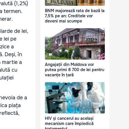
alută (1,2%)
la termen.
BNM majorează rata de bază la
7,5% pe an: Creditele vor
umerar.
deveni mai scumpe
iarde de lei,
e lei pe
zice a
. Deși, în
a martie a
Angajații din Moldova vor
alută cu
putea primi 8 700 de lei pentru
vacanțe în țară
lației
.
 nevoia de a
dica piața
reflectă,
HIV și cancerul au același
mecanism care împiedică
tratamentul