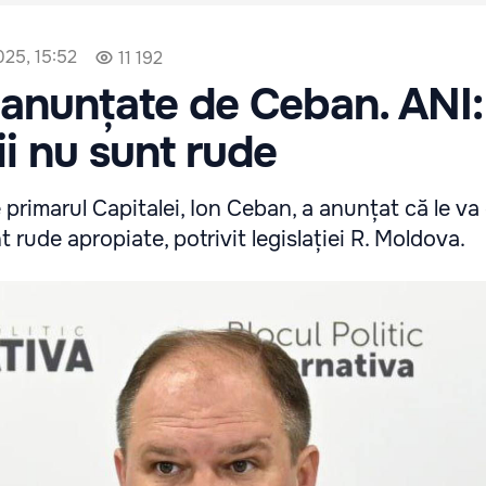
025, 15:52
11 192
 anunțate de Ceban. ANI:
ii nu sunt rude
primarul Capitalei, Ion Ceban, a anunțat că le va 
t rude apropiate, potrivit legislației R. Moldova.