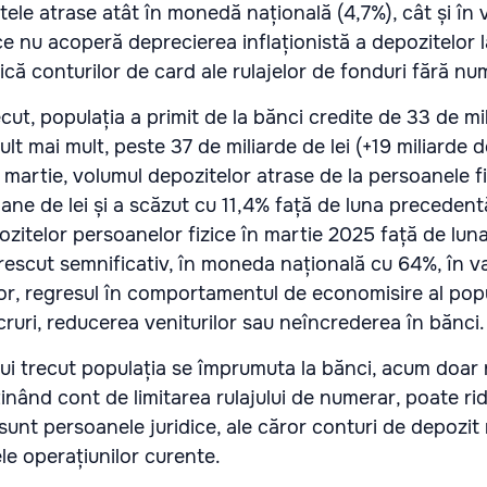
ele atrase atât în monedă națională (4,7%), cât și în v
ce nu acoperă deprecierea inflaționistă a depozitelor 
ică conturilor de card ale rulajelor de fonduri fără n
ecut, populația a primit de la bănci credite de 33 de mil
lt mai mult, peste 37 de miliarde de lei (+19 miliarde d
n martie, volumul depozitelor atrase de la persoanele fi
ioane de lei și a scăzut cu 11,4% față de luna precedentă
ozitelor persoanelor fizice în martie 2025 față de lun
rescut semnificativ, în moneda națională cu 64%, în v
lor, regresul în comportamentul de economisire al popu
cruri, reducerea veniturilor sau neîncrederea în bănci
ului trecut populația se împrumuta la bănci, acum doar
 ținând cont de limitarea rulajului de numerar, poate ri
sunt persoanele juridice, ale căror conturi de depozit 
ele operațiunilor curente.