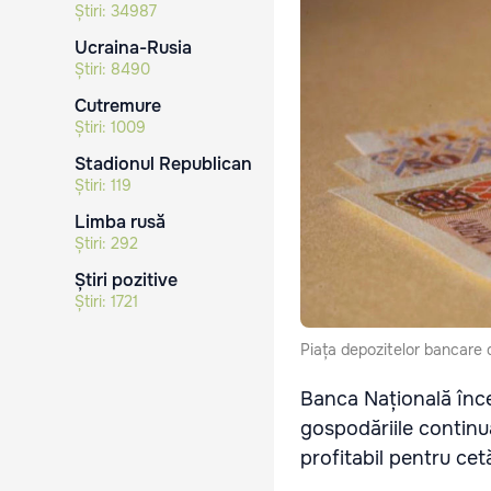
Știri:
34987
Ucraina-Rusia
Știri:
8490
Cutremure
Știri:
1009
Stadionul Republican
Știri:
119
Limba rusă
Știri:
292
Știri pozitive
Știri:
1721
Piața depozitelor bancare 
Banca Națională încea
gospodăriile continuă
profitabil pentru cet