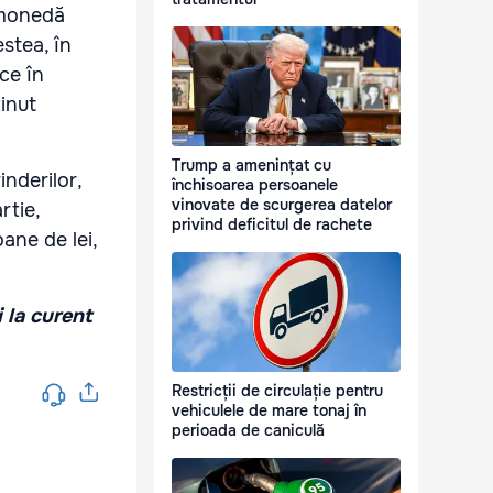
n monedă
estea, în
ce în
inut
Trump a amenințat cu
nderilor,
închisoarea persoanele
vinovate de scurgerea datelor
rtie,
privind deficitul de rachete
ane de lei,
i la curent
Restricții de circulație pentru
vehiculele de mare tonaj în
perioada de caniculă