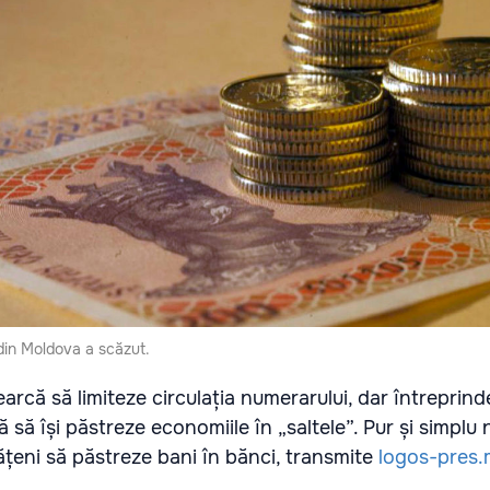
din Moldova a scăzut.
rcă să limiteze circulația numerarului, dar întreprinde
 să își păstreze economiile în „saltele”. Pur și simplu 
ățeni să păstreze bani în bănci, transmite
logos-pres