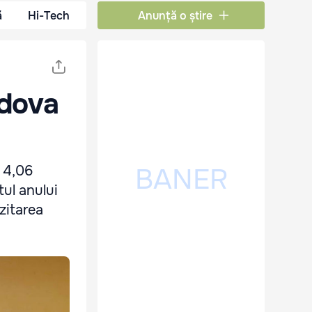
ă
Hi-Tech
Anunță o știre
ldova
a 4,06
tul anului
zitarea