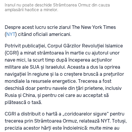
Iranul nu poate deschide Strâmtoarea Ormuz din cauza
amplasării haotice a minelor.
Despre acest lucru scrie ziarul The New York Times
(
NYT
) citând oficiali americani.
Potrivit publicației, Corpul Gărzilor Revoluției Islamice
(CGRI) a minat strâmtoarea în martie cu ajutorul unor
nave mici, la scurt timp după începerea acțiunilor
militare ale SUA și Israelului. Aceasta a dus la oprirea
navigației în regiune și la o creștere bruscă a prețurilor
mondiale la resursele energetice. Trecerea a fost
deschisă doar pentru navele din țări prietene, inclusiv
Rusia și China, și pentru cei care au acceptat să
plătească o taxă.
CGRI a distribuit o hartă a „coridoarelor sigure” pentru
trecerea prin Strâmtoarea Ormuz, relatează NYT. Totuși,
precizia acestor hărți este îndoielnică: multe mine au