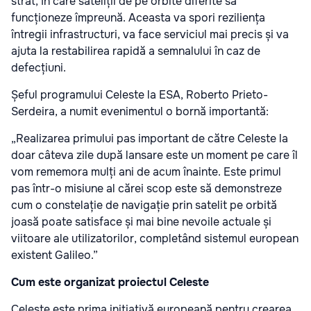
strat, în care sateliții de pe orbite diferite să
funcționeze împreună. Aceasta va spori reziliența
întregii infrastructuri, va face serviciul mai precis și va
ajuta la restabilirea rapidă a semnalului în caz de
defecțiuni.
Șeful programului Celeste la ESA, Roberto Prieto-
Serdeira, a numit evenimentul o bornă importantă:
„Realizarea primului pas important de către Celeste la
doar câteva zile după lansare este un moment pe care îl
vom rememora mulți ani de acum înainte. Este primul
pas într-o misiune al cărei scop este să demonstreze
cum o constelație de navigație prin satelit pe orbită
joasă poate satisface și mai bine nevoile actuale și
viitoare ale utilizatorilor, completând sistemul european
existent Galileo.”
Cum este organizat proiectul Celeste
Celeste este prima inițiativă europeană pentru crearea