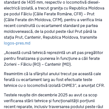
standard de 1435 mm, respectiv o locomotivă diesel-
electrică izolată, a trecut granița cu Republica Moldova
pe podul Fălciu (Căile Ferate Române, CFR) – Prut
(Căile Ferate din Moldova, CFM), pentru a verifica linia
recent construită cu ecartament standard pe partea
moldovenească, de la podul peste râul Prut până la
stația Prut, Cantemir, Republica Moldova, transmite
logos-pres.md
„Această cursă tehnică reprezintă un alt pas pregătitor
pentru finalizarea și punerea în funcțiune a căii ferate
Zorleni – Fălciu (RO) – Cantemir (MD).
Reamintim că la sfârșitul anului trecut pe această cale
ferată cu ecartament larg au fost efectuate teste
tehnice cu o locomotivă izolată ChME3”, a anunțat CFR.
Testele reușite din decembrie 2025 au avut ca scop
verificarea stării tehnice și funcționalității porțiunii
recent reparate, inclusiv traversarea podului peste râul