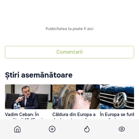
Publicitatea ta poate fi aici
Comentarii
Știri asemănătoare
Vadim Ceban: În
Căldura din Europa a
În Europa se fură î
următorii 10-15 ani,
declanșat o nouă
masă piese
gazul natural își va
amenințare: Întâlnirile
Volkswagen: Pagu
păstra rolul în Europa
cu șerpi au crescut
depășesc 2.500 d
euro