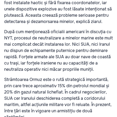
fost instalate haotic și fără fixarea coordonatelor, iar
unele dispozitive explozive au fost lăsate intenționat să
plutească. Aceasta creează probleme serioase pentru
detectarea și dezamorsarea minelor, explică ziarul.
După cum menționează oficialii americani în discuția cu
NYT, procesul de neutralizare a minelor marine este mult
mai complicat decât instalarea lor. Nici SUA, nici Iranul
nu dispun de echipamente puternice pentru deminare
rapidă. Forțele armate ale SUA au doar nave de coastă
cu trași, iar forțele iraniene nu au capacități de a
neutraliza operativ nici măcar propriile muniții.
Strâmtoarea Ormuz este o rută strategică importantă,
prin care trece aproximativ 15% din petrolul mondial și
20% din gazul natural lichefiat. În cadrul negocierilor,
SUA cer Iranului deschiderea completă a coridorului
maritim, altfel acțiunile militare vor fi reluate. În prezent,
între țări este în vigoare un armistițiu de două