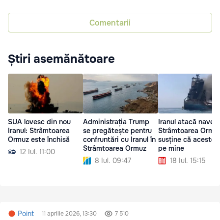
Comentarii
Știri asemănătoare
SUA lovesc din nou
Administrația Trump
Iranul atacă nave î
Iranul: Strâmtoarea
se pregătește pentru
Strâmtoarea Ormuz
Ormuz este închisă
confruntări cu Iranul în
susține că acestea
Strâmtoarea Ormuz
pe mine
12 Iul. 11:00
8 Iul. 09:47
18 Iul. 15:15
Point
11 aprilie 2026, 13:30
7 510