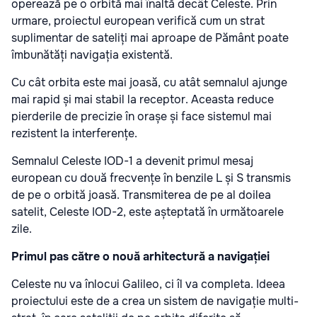
operează pe o orbită mai înaltă decât Celeste. Prin
urmare, proiectul european verifică cum un strat
suplimentar de sateliți mai aproape de Pământ poate
îmbunătăți navigația existentă.
Cu cât orbita este mai joasă, cu atât semnalul ajunge
mai rapid și mai stabil la receptor. Aceasta reduce
pierderile de precizie în orașe și face sistemul mai
rezistent la interferențe.
Semnalul Celeste IOD-1 a devenit primul mesaj
european cu două frecvențe în benzile L și S transmis
de pe o orbită joasă. Transmiterea de pe al doilea
satelit, Celeste IOD-2, este așteptată în următoarele
zile.
Primul pas către o nouă arhitectură a navigației
Celeste nu va înlocui Galileo, ci îl va completa. Ideea
proiectului este de a crea un sistem de navigație multi-