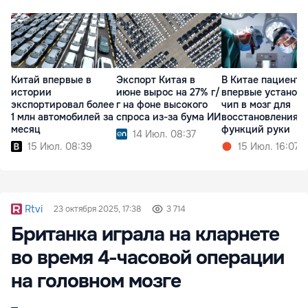
Китай впервые в
Экспорт Китая в
В Китае пациенту
истории
июне вырос на 27% г/
впервые установ
экспортировал более
г на фоне высокого
чип в мозг для
1 млн автомобилей за
спроса из-за бума ИИ
восстановления
месяц
функций руки
14 Июл. 08:37
15 Июл. 08:39
15 Июл. 16:07
Rtvi
23 октября 2025, 17:38
3 714
Британка играла на кларнете
во время 4-часовой операции
на головном мозге