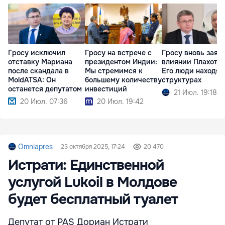
Гросу исключил
Гросу на встрече с
Гросу вновь заяв
отставку Мариана
президентом Индии:
влиянии Плахотн
после скандала в
Мы стремимся к
Его люди находят
MoldATSA: Он
большему количеству
структурах
останется депутатом
инвестиций
21 Июл. 19:18
20 Июл. 07:36
20 Июл. 19:42
Omniapres
23 октября 2025, 17:24
20 470
Истрати: Единственной
услугой Lukoil в Молдове
будет бесплатный туалет
Депутат от PAS Дориан Истрати