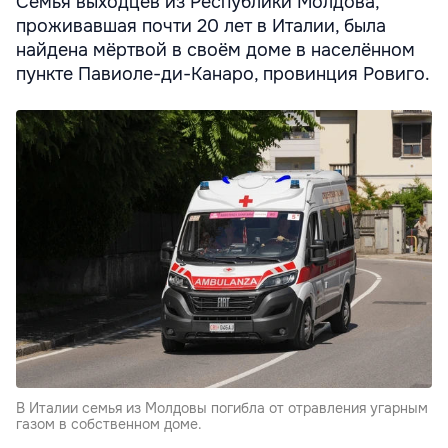
Семья выходцев из Республики Молдова,
проживавшая почти 20 лет в Италии, была
найдена мёртвой в своём доме в населённом
пункте Павиоле-ди-Канаро, провинция Ровиго.
В Италии семья из Молдовы погибла от отравления угарным
газом в собственном доме.