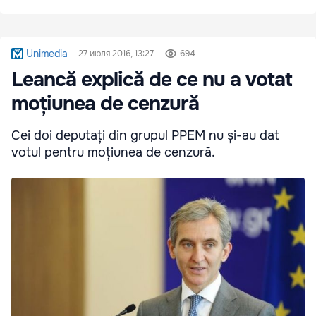
Unimedia
27 июля 2016, 13:27
694
Leancă explică de ce nu a votat
moțiunea de cenzură
Cei doi deputați din grupul PPEM nu și-au dat
votul pentru moțiunea de cenzură.