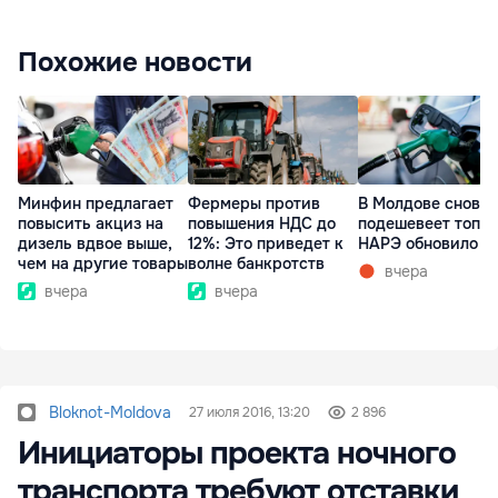
Похожие новости
Минфин предлагает
Фермеры против
В Молдове снова
повысить акциз на
повышения НДС до
подешевеет топли
дизель вдвое выше,
12%: Это приведет к
НАРЭ обновило ц
чем на другие товары
волне банкротств
вчера
вчера
вчера
Bloknot-Moldova
27 июля 2016, 13:20
2 896
Инициаторы проекта ночного
транспорта требуют отставки