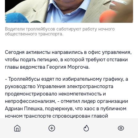
Водители троллейбусов саботируют работу ночного
общественного транспорта.
Сегодня активисты направились в офис управления,
чтобы подать петицию, в которой требуют отставки
главы ведомства Георгия Моргоча.
- Троллейбусы ездят по избирательному графику, а
руководство Управления электротранспорта
продемонстрировало некомпетентность и
непрофессионализм, - отметил лидер организации
Адриан Плешка, подчеркнув, что хаос в публичном
ночном транспорте спровоцирован главой
ведомства и лично генеральным примаром. Он
призвал Муниципальный совет призвать к