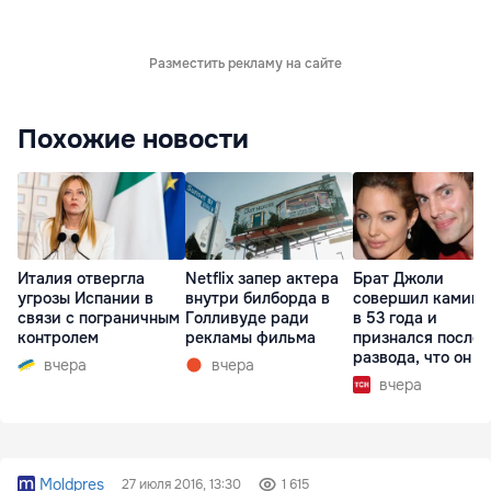
Разместить рекламу на сайте
Похожие новости
Италия отвергла
Netflix запер актера
Брат Джоли
угрозы Испании в
внутри билборда в
совершил каминг
связи с пограничным
Голливуде ради
в 53 года и
контролем
рекламы фильма
признался после
развода, что он г
вчера
вчера
вчера
Moldpres
27 июля 2016, 13:30
1 615