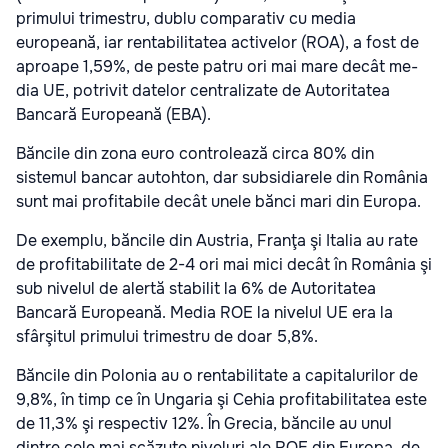
primului trimestru, du­blu com­parativ cu media
europeană, iar renta­bili­tatea activelor (ROA), a fost de
aproape 1,59%, de peste patru ori mai mare decât me­
dia UE, potrivit datelor cen­tralizate de Autoritatea
Bancară Euro­peană (EBA).
Băncile din zona euro controlează circa 80% din
sistemul bancar autohton, dar subsidiarele din România
sunt mai profitabile decât unele bănci mari din Europa.
De exemplu, băncile din Austria, Franţa şi Italia au rate
de profitabilitate de 2-4 ori mai mici decât în România şi
sub nivelul de alertă sta­bilit la 6% de Autoritatea
Bancară Euro­pea­nă. Media ROE la nivelul UE era la
sfârşitul primului trimestru de doar 5,8%.
Băncile din Polonia au o rentabilitate a capitalurilor de
9,8%, în timp ce în Ungaria şi Cehia profitabilitatea este
de 11,3% şi respectiv 12%. În Grecia, băncile au unul
dintre cele mai scăzute niveluri ale ROE din Europa, de