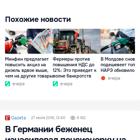
Похожие новости
Минфин предлагает
Фермеры против
В Молдове снова
повысить акциз на
повышения НДС до
подешевеет топли
дизель вдвое выше,
12%: Это приведет к
НАРЭ обновило ц
чем на другие товары
волне банкротств
вчера
вчера
вчера
Gazeta
27 июля 2016, 13:40
6 162
В Германии беженец
изнасиловал пенсионерку на