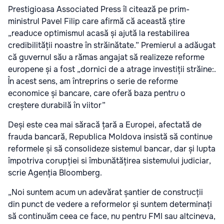
Prestigioasa Associated Press îl citează pe prim-
ministrul Pavel Filip care afirmă că această știre
„readuce optimismul acasă și ajută la restabilirea
credibilității noastre în străinătate.” Premierul a adăugat
că guvernul său a rămas angajat să realizeze reforme
europene și a fost „dornici de a atrage investiții străine:.
În acest sens, am întreprins o serie de reforme
economice și bancare, care oferă baza pentru o
creștere durabilă în viitor”
Deși este cea mai săracă țară a Europei, afectată de
frauda bancară, Republica Moldova insistă să continue
reformele și să consolideze sistemul bancar, dar și lupta
împotriva corupției si îmbunătățirea sistemului judiciar,
scrie Agenția Bloomberg.
„Noi suntem acum un adevărat șantier de construcții
din punct de vedere a reformelor și suntem determinați
să continuăm ceea ce face, nu pentru FMI sau altcineva,