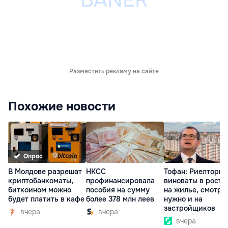
Разместить рекламу на сайте
Похожие новости
Опрос
В Молдове разрешат
НКСС
Тофан: Риелторы 
криптобанкоматы,
профинансировала
виноваты в росте
биткоином можно
пособия на сумму
на жилье, смотре
будет платить в кафе
более 378 млн леев
нужно и на
застройщиков
вчера
вчера
вчера