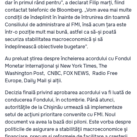
dar în primul rând pentru”, a declarat Filip marți, fiind
contactat telefonic de Bloomberg. „Vom avea mai multe
condiții de îndeplinit în înainte de întrunirea din toamnă
Consiliului de administrare al FMI, însă acum țara este
într-o poziție mult mai bună, astfel ca să-și poată
securiza stabilitatea macroeconomică și să
îndeplinească obiectivele bugetare”.
Au preluat știrea despre încheierea acordului cu Fondul
Monetar Internațional și New York Times, The
Washington Post, CNBC, FOX NEWS, Radio Free
Europe, Daily Mail și alții.
Decizia finală privind aprobarea acordului va fi luată de
conducerea Fondului, în octombrie. Până atunci,
autorităţile de la Chişinău urmează să implementeze
setul de acţiuni prioritare convenite cu FMI. Noul
document va avea la bază doi piloni. Este vorba despre
politicile de asigurare a stabilităţii macroeconomice şi
financiare, precum şi reformele de facilitare a creşterii