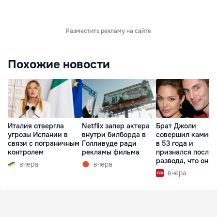
Разместить рекламу на сайте
Похожие новости
Италия отвергла
Netflix запер актера
Брат Джоли
угрозы Испании в
внутри билборда в
совершил каминг
связи с пограничным
Голливуде ради
в 53 года и
контролем
рекламы фильма
признался после
развода, что он г
вчера
вчера
вчера