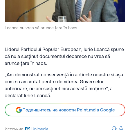
Leanca nu vrea să arunce țara în haos.
Liderul Partidului Popular European, Iurie Leancă spune
că nu a susținut documentul deoarece nu vrea să
arunce țara în haos.
„Am demonstrat consecvență în acțiunle noastre și așa
cum nu am votat pentru demiterea Guvernelor
anterioare, nu am susținut nici această moțiune”, a
declarat Iurie Leancă.
Подпишитесь на новости Point.md в Google
Источник
Unimedia