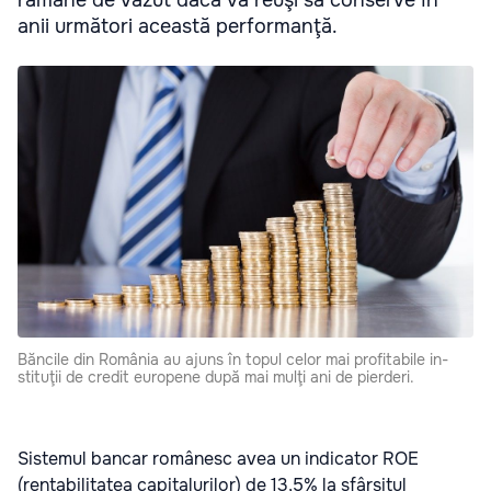
rămâne de văzut dacă va reuşi să conserve în
anii următori această performanţă.
Băncile din România au ajuns în topul celor mai profitabile in­
stituţii de credit europene după mai mulţi ani de pierderi.
Sistemul bancar românesc avea un indicator ROE
(rentabilitatea capitalurilor) de 13,5% la sfârşitul