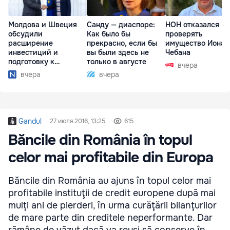
Молдова и Швеция
Санду — диаспоре:
НОН отказался
обсудили
Как было бы
проверять
расширение
прекрасно, если бы
имущество Иона
инвестиций и
вы были здесь не
Чебана
подготовку к
только в августе
вчера
отопительному
вчера
вчера
сезону
Gandul
27 июля 2016, 13:25
615
Băncile din România în topul
celor mai profitabile din Europa
Băncile din România au ajuns în topul celor mai
profitabile in­stituţii de credit europene după mai
mulţi ani de pierderi, în urma curăţării bilanţurilor
de mare parte din creditele neperformante. Dar