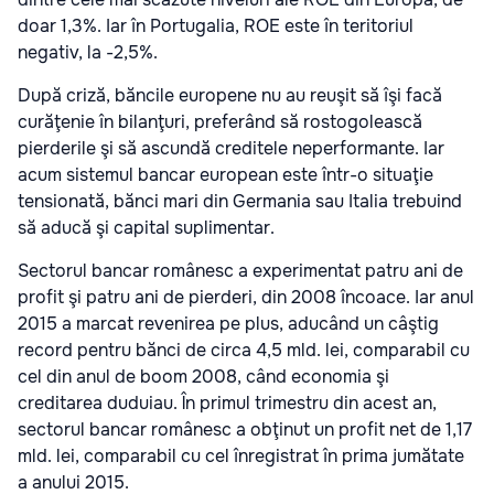
doar 1,3%. Iar în Portugalia, ROE este în teritoriul
negativ, la -2,5%.
După criză, băncile europene nu au reuşit să îşi facă
curăţenie în bilanţuri, preferând să rostogolească
pierderile şi să ascundă cre­dite­le neperformante. Iar
acum sistemul bancar european este într-o situaţie
tensio­nată, bănci mari din Germania sau Italia trebuind
să aducă şi capital suplimentar.
Sectorul bancar româ­nesc a experimentat patru ani de
profit şi patru ani de pierderi, din 2008 încoace. Iar anul
2015 a marcat revenirea pe plus, aducând un câştig
record pentru bănci de circa 4,5 mld. lei, comparabil cu
cel din anul de boom 2008, când economia şi
creditarea duduiau. În primul tri­mestru din acest an,
sectorul bancar românesc a obţinut un profit net de 1,17
mld. lei, comparabil cu cel înregistrat în prima jumătate
a anului 2015.