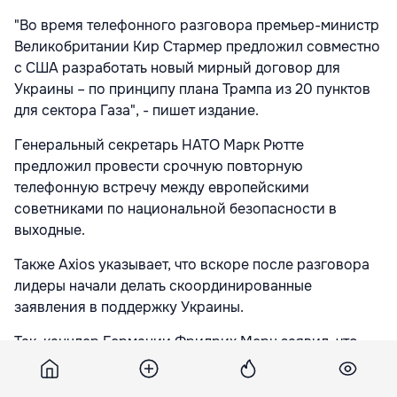
"Во время телефонного разговора премьер-министр
Великобритании Кир Стармер предложил совместно
с США разработать новый мирный договор для
Украины – по принципу плана Трампа из 20 пунктов
для сектора Газа", - пишет издание.
Генеральный секретарь НАТО Марк Рютте
предложил провести срочную повторную
телефонную встречу между европейскими
советниками по национальной безопасности в
выходные.
Также Axios указывает, что вскоре после разговора
лидеры начали делать скоординированные
заявления в поддержку Украины.
Так, канцлер Германии Фридрих Мерц заявил, что
президент Зеленский имеет полную поддержку
Германии и союзников на пути к миру.