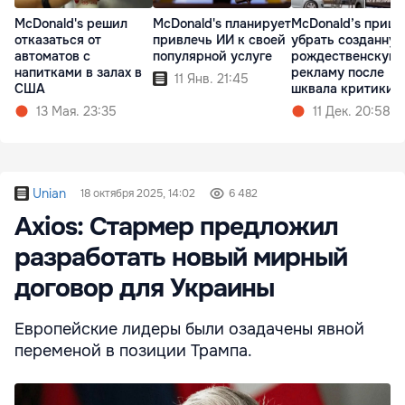
McDonald's планирует
McDonald’s приш
McDonald's решил
привлечь ИИ к своей
убрать созданну
отказаться от
популярной услуге
рождественскую
автоматов с
рекламу после
напитками в залах в
11 Янв. 21:45
шквала критики
США
11 Дек. 20:58
13 Мая. 23:35
Unian
18 октября 2025, 14:02
6 482
Axios: Стармер предложил
разработать новый мирный
договор для Украины
Европейские лидеры были озадачены явной
переменой в позиции Трампа.