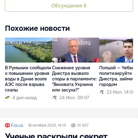
Обсуждения
6
Похожие новости
В Румынии сообщили
Снижение уровня
Попшой — Чебану:
о повышении уровня
Днестра вызвало
политизируйте т
воды в Дунае возле
споры в парламенте:
Днестра, займите
АЭС после взрыва
"Виновата Украина
городом
скалы
или засуха?"
23 Июл. 14:00
4 дня назад
24 Июл. 09:07
Focus
18 октября 2025, 14:15
10 507
Ученые раскрыли секрет,