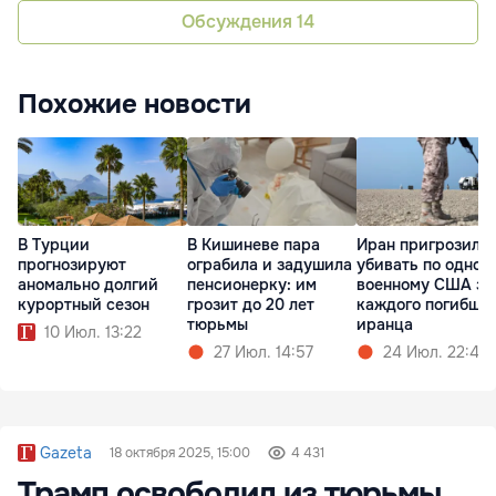
Обсуждения
14
Похожие новости
В Турции
В Кишиневе пара
Иран пригрозил
прогнозируют
ограбила и задушила
убивать по одном
аномально долгий
пенсионерку: им
военному США за
курортный сезон
грозит до 20 лет
каждого погибше
тюрьмы
иранца
10 Июл. 13:22
27 Июл. 14:57
24 Июл. 22:48
Gazeta
18 октября 2025, 15:00
4 431
Трамп освободил из тюрьмы