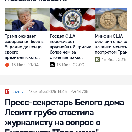
Трамп ожидает
Госдеп США
Минфин США
завершения боев в
переживает
объявил о начале
Украине до конца
крупнейший кризис
чеканки монеты с
своего
более чем за
портретом Трамп
президентского
столетие из-за
15 Июл. 22:52
срока
реформ Трампа
15 Июл. 19:04
15 Июл. 22:00
Gazeta
18 октября 2025, 14:45
14 705
Пресс-секретарь Белого дома
Левитт грубо ответила
журналисту на вопрос о