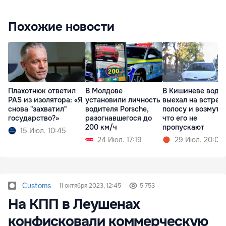
Похожие новости
Плахотнюк ответил
В Молдове
В Кишиневе води
PAS из изолятора: «Я
установили личность
выехал на встреч
снова "захватил"
водителя Porsche,
полосу и возмути
государство?»
разогнавшегося до
что его не
200 км/ч
пропускают
15 Июл. 10:45
24 Июл. 17:19
29 Июл. 20:05
Customs
11 октября 2023, 12:45
5 753
На КПП в Леушенах
конфисковали коммерческую