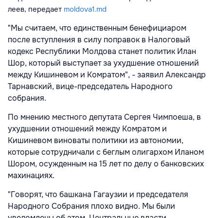
леев
, передает
moldova1.md
"Мы считаем, что единственным бенефициаром
после вступления в силу поправок в Налоговый
кодекс Республики Молдова станет политик Илан
Шор, который выступает за ухудшение отношений
между Кишиневом и Комратом", - заявил Александр
Тарнавский, вице-председатель Народного
собрания.
По мнению местного депутата Сергея Чимпоеша, в
ухудшении отношений между Комратом и
Кишиневом виноваты политики из автономии,
которые сотрудничали с беглым олигархом Иланом
Шором, осужденным на 15 лет по делу о банковских
махинациях.
"Говорят, что башкана Гагаузии и председателя
Народного Собрания плохо видно. Мы были
уведомлены об этом. Центральные власти