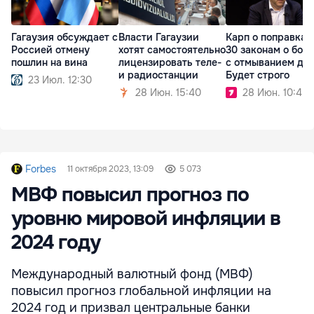
Гагаузия обсуждает с
Власти Гагаузии
Карп о поправках
Россией отмену
хотят самостоятельно
30 законам о бор
пошлин на вина
лицензировать теле-
с отмыванием ден
и радиостанции
Будет строго
23 Июл. 12:30
28 Июн. 15:40
28 Июн. 10:45
Forbes
11 октября 2023, 13:09
5 073
МВФ повысил прогноз по
уровню мировой инфляции в
2024 году
Международный валютный фонд (МВФ)
повысил прогноз глобальной инфляции на
2024 год и призвал центральные банки