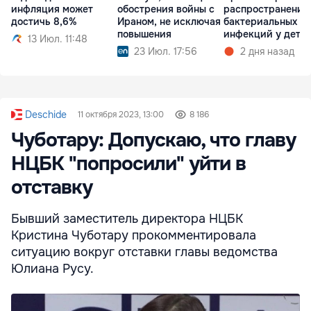
инфляция может
обострения войны с
распространении
достичь 8,6%
Ираном, не исключая
бактериальных
повышения
инфекций у дете
13 Июл. 11:48
23 Июл. 17:56
2 дня назад
Deschide
11 октября 2023, 13:00
8 186
Чуботару: Допускаю, что главу
НЦБК "попросили" уйти в
отставку
Бывший заместитель директора НЦБК
Кристина Чуботару прокомментировала
ситуацию вокруг отставки главы ведомства
Юлиана Русу.