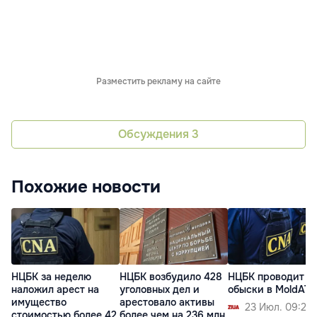
Разместить рекламу на сайте
Обсуждения
3
Похожие новости
НЦБК за неделю
НЦБК возбудило 428
НЦБК проводит
наложил арест на
уголовных дел и
обыски в MoldAT
имущество
арестовало активы
23 Июл. 09:24
стоимостью более 42
более чем на 236 млн