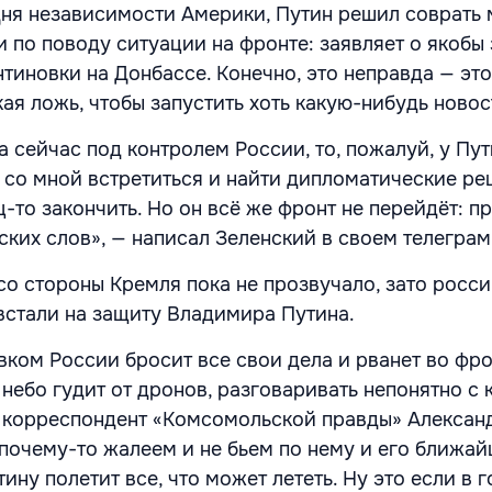
Дня независимости Америки, Путин решил соврать 
 по поводу ситуации на фронте: заявляет о якобы 
тиновки на Донбассе. Конечно, это неправда — это
я ложь, чтобы запустить хоть какую-нибудь новост
 сейчас под контролем России, то, пожалуй, у Пут
 со мной встретиться и найти дипломатические ре
-то закончить. Но он всё же фронт не перейдёт: п
ских слов», — написал Зеленский в своем телеграм
со стороны Кремля пока не прозвучало, зато росси
встали на защиту Владимира Путина.
авком России бросит все свои дела и рванет во фр
 небо гудит от дронов, разговаривать непонятно с к
 корреспондент «Комсомольской правды» Александ
 почему-то жалеем и не бьем по нему и его ближа
ину полетит все, что может лететь. Ну это если в 