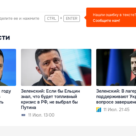
Нашли ошибку в тексте
+
делите ее и нажмите
CTRL
ENTER
Сообщите нам!
сти
 году
Зеленский: Если бы Ельцин
Зеленский: В лаге
з
знал, что будет топливный
поддерживают Ук
ть
кризис в РФ, не выбрал бы
вопросе завершен
Путина
11 Июл. 21:45
11 Июл. 13:00