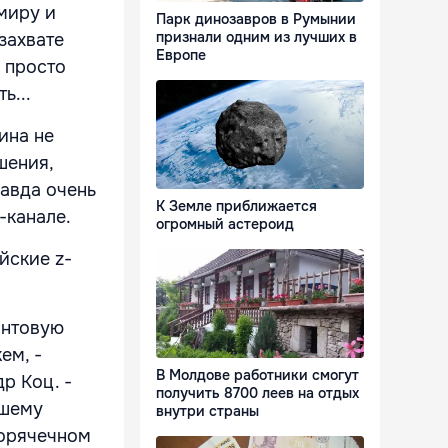
миру и
Парк динозавров в Румынии
признали одним из лучших в
захвате
Европе
 просто
ь...
ина не
шения,
равда очень
К Земле приближается
-канале.
огромный астероид
йские z-
онтовую
ем, -
В Молдове работники смогут
р Коц. -
получить 8700 леев на отдых
йшему
внутри страны
горячечном