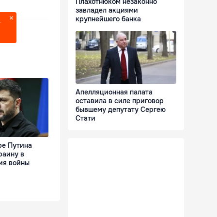
Плахотнюком незаконно
завладел акциями
крупнейшего банка
?
Апелляционная палата
оставила в силе приговор
бывшему депутату Сергею
Стати
ре Путина
раину в
ия войны