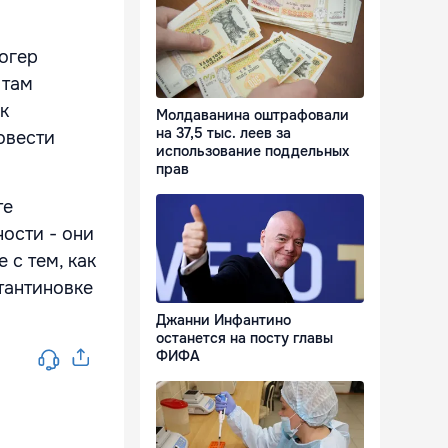
логер
 там
к
Молдаванина оштрафовали
на 37,5 тыс. леев за
овести
использование поддельных
прав
те
ости - они
 с тем, как
тантиновке
Джанни Инфантино
останется на посту главы
ФИФА