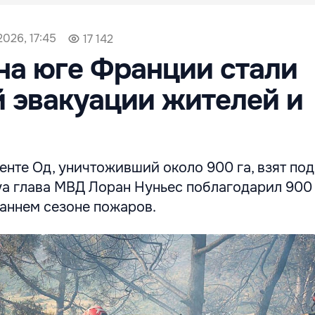
026, 17:45
17 142
на юге Франции стали
 эвакуации жителей и
нте Од, уничтоживший около 900 га, взят под
а глава МВД Лоран Нуньес поблагодарил 900
раннем сезоне пожаров.