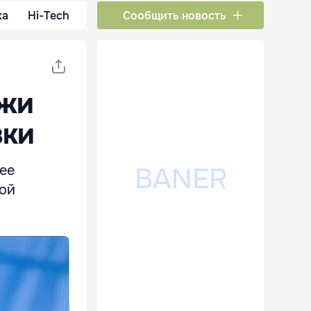
ка
Hi-Tech
Сообщить новость
лжи
вки
ее
кой