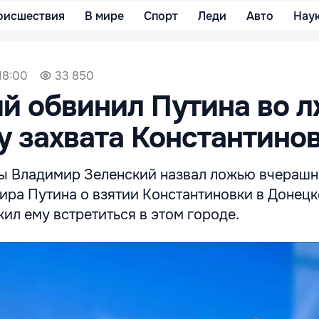
оисшествия
В мире
Спорт
Леди
Авто
Нау
18:00
33 850
й обвинил Путина во 
у захвата Константино
ы Владимир Зеленский назвал ложью вчерашн
ира Путина о взятии Константиновки в Донец
ил ему встретиться в этом городе.