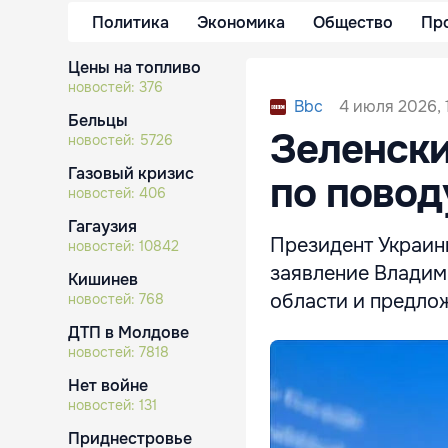
Политика
Экономика
Общество
Пр
Цены на топливо
новостей:
376
4 июля 2026, 
Bbc
Бельцы
Зеленски
новостей:
5726
Газовый кризис
по повод
новостей:
406
Гагаузия
Президент Украин
новостей:
10842
заявление Владим
Кишинев
области и предлож
новостей:
768
ДТП в Молдове
новостей:
7818
Нет войне
новостей:
131
Приднестровье