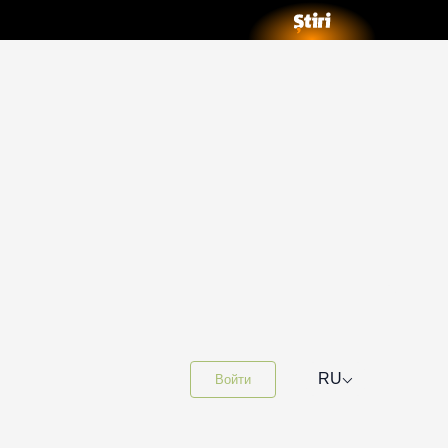
⌵
RU
Войти