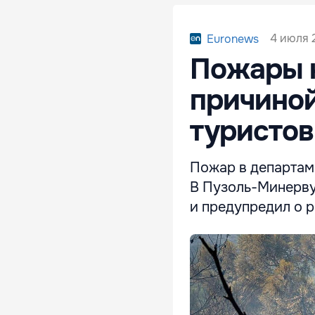
4 июля 2
Euronews
Пожары 
причиной
туристов
Пожар в департаме
В Пузоль-Минерву
и предупредил о 