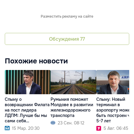
Разместить рекламу на сайте
Обсуждения
77
Похожие новости
Спыну о
Румыния поможет
Спыну: Новый
возвращении Филата
Молдове в развитии
терминал в
на пост лидера
железнодорожного
аэропорту может
ЛДПМ: Лучше бы мы
транспорта
быть построен че
сами себя
5-7 лет
23 Сен. 08:12
распустили
15 Мар. 20:30
5 Авг. 06:45