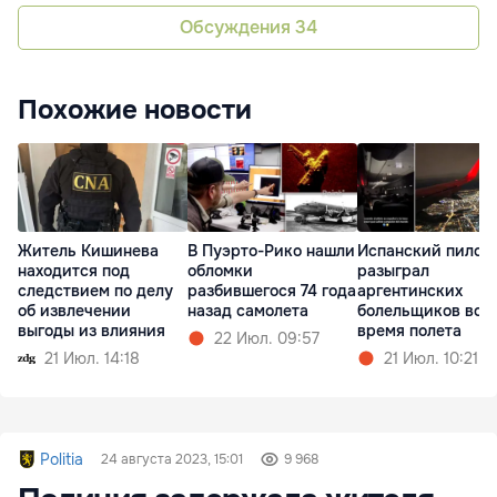
Обсуждения
34
Похожие новости
Житель Кишинева
В Пуэрто-Рико нашли
Испанский пилот
находится под
обломки
разыграл
следствием по делу
разбившегося 74 года
аргентинских
об извлечении
назад самолета
болельщиков во
выгоды из влияния
время полета
22 Июл. 09:57
21 Июл. 14:18
21 Июл. 10:21
Politia
24 августа 2023, 15:01
9 968