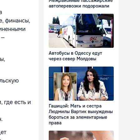
Межрайонные пассажирские
автоперевозки подорожали
в
е, финансы,
диненными
 —
Автобусы в Одессу едут
ы,
через север Молдовы
ильскую
 где есть и
Гашицой: Мать и сестра
Людмилы Вартик вынуждены
бороться за элементарные
н.
права
дет