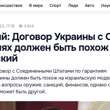
оисшествия
В мире
Спорт
Леди
Авто
Нау
3, 17:18
4 614
й: Договор Украины с
иях должен быть похож
ский
овор с Соединенными Штатами по гарантиям
аины должен быть похож на израильскую модел
 вопросы оружия, санкций, финансов, однако 
может быть другой.