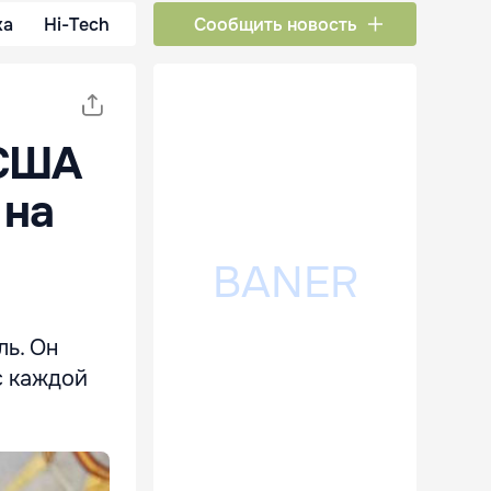
ка
Hi-Tech
Сообщить новость
 США
 на
ь. Он
с каждой