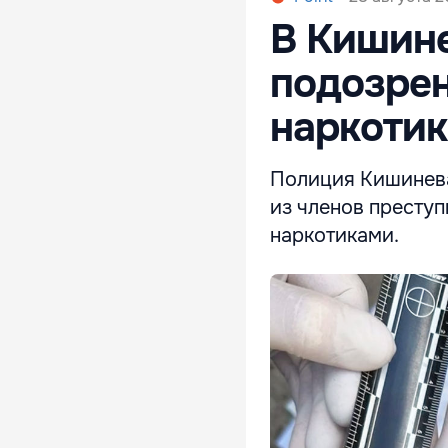
В Кишин
подозрен
наркотик
Полиция Кишинева
из членов престу
наркотиками.