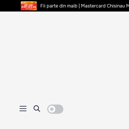
Fii parte din maib | Mastercard Chisinau 