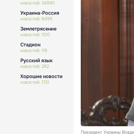
новостей:
34990
Украина-Россия
новостей:
8499
Землетрясение
новостей:
1010
Стадион
новостей:
119
Русский язык
новостей:
292
Хорошие новости
новостей:
1721
Президент Украины Влади