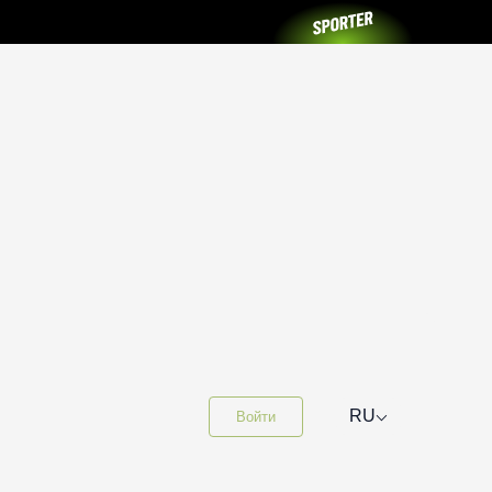
⌵
RU
Войти