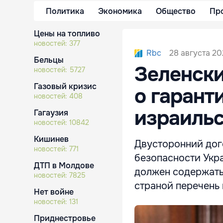
Политика
Экономика
Общество
Пр
Цены на топливо
новостей:
377
28 августа 202
Rbc
Бельцы
Зеленски
новостей:
5727
Газовый кризис
о гарант
новостей:
408
израиль
Гагаузия
новостей:
10842
Кишинев
Двусторонний дог
новостей:
771
безопасности Укр
ДТП в Молдове
должен содержать
новостей:
7825
страной перечень 
Нет войне
новостей:
131
Приднестровье