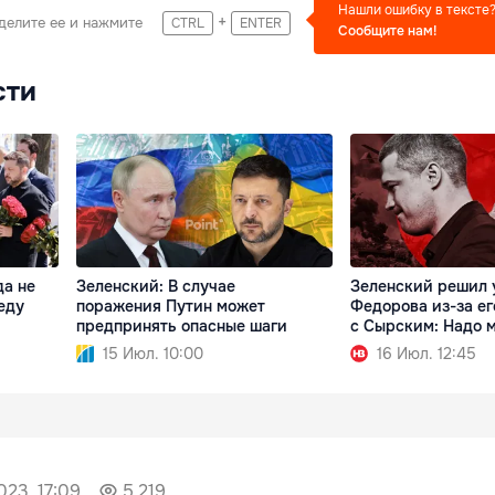
Нашли ошибку в тексте
+
делите ее и нажмите
CTRL
ENTER
Сообщите нам!
сти
да не
Зеленский: В случае
Зеленский решил 
еду
поражения Путин может
Федорова из-за ег
предпринять опасные шаги
с Сырским: Надо м
15 Июл. 10:00
16 Июл. 12:45
023, 17:09
5 219