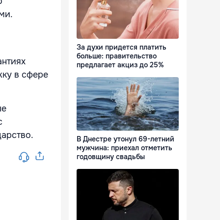
о
ми.
За духи придется платить
больше: правительство
антиях
предлагает акциз до 25%
жку в сфере
ые
с
арство.
В Днестре утонул 69-летний
мужчина: приехал отметить
годовщину свадьбы