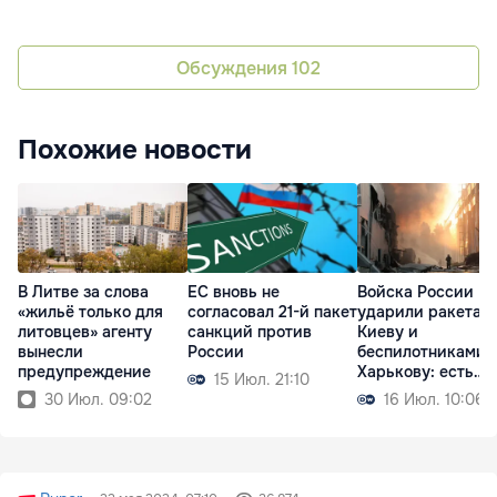
Обсуждения
102
Похожие новости
В Литве за слова
ЕС вновь не
Войска России
«жильё только для
согласовал 21-й пакет
ударили ракетам
литовцев» агенту
санкций против
Киеву и
вынесли
России
беспилотниками 
предупреждение
Харькову: есть
15 Июл. 21:10
жертвы
30 Июл. 09:02
16 Июл. 10:06