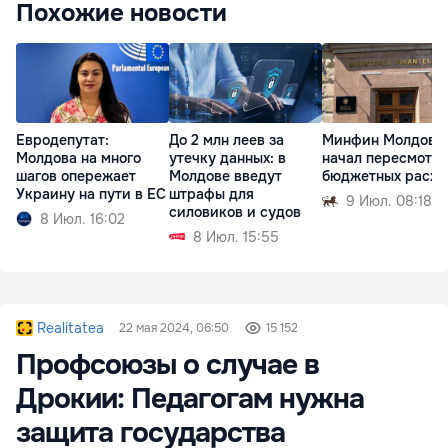
Похожие новости
Евродепутат:
До 2 млн леев за
Минфин Молдовы
Молдова на много
утечку данных: в
начал пересмотр
шагов опережает
Молдове введут
бюджетных расхо
Украину на пути в ЕС
штрафы для
9 Июл. 08:18
силовиков и судов
8 Июл. 16:02
8 Июл. 15:55
Realitatea
22 мая 2024, 06:50
15 152
Профсоюзы о случае в
Дрокии: Педагогам нужна
защита государства