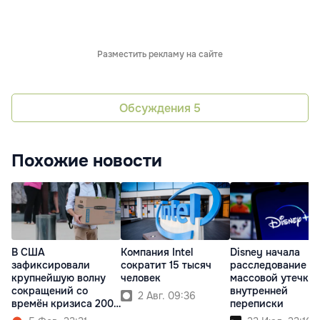
Разместить рекламу на сайте
Обсуждения
5
Похожие новости
В США
Компания Intel
Disney начала
зафиксировали
сократит 15 тысяч
расследование о
крупнейшую волну
человек
массовой утечке
сокращений со
внутренней
2 Авг. 09:36
времён кризиса 2009
переписки
года