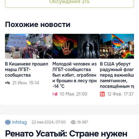
Обсуждения
315
Похожие новости
В Кишиневе прошел
Молодой человек из
В США уберут
марш ЛГБТ-
ЛГБТ-сообщества
радужный флаг
сообщества
был избит, ограблен
перед важнейши
и брошен в лесу при
памятником,
21 Июн. 15:14
-14 °C
посвящённым пра
ЛГБТ
10 Мая. 21:00
12 Фев. 17:37
Infotag
22 мая 2024, 07:00
19 387
Ренато Усатый: Стране нужен