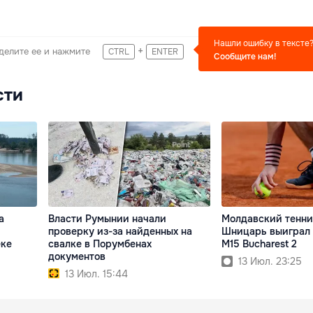
Нашли ошибку в тексте
+
делите ее и нажмите
CTRL
ENTER
Сообщите нам!
сти
а
Власти Румынии начали
Молдавский тенни
проверку из-за найденных на
Шницарь выиграл 
еке
свалке в Порумбенах
M15 Bucharest 2
документов
13 Июл. 23:25
13 Июл. 15:44