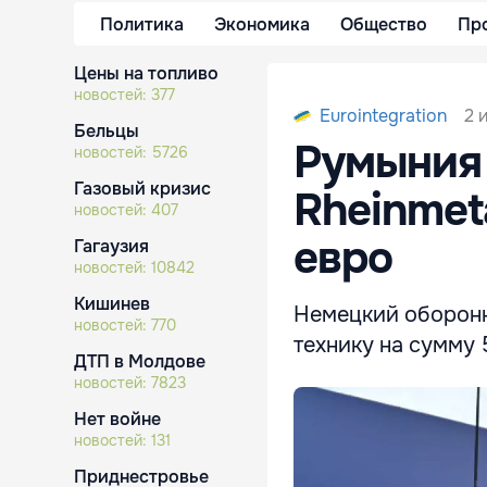
Политика
Экономика
Общество
Пр
Цены на топливо
новостей:
377
2 
Eurointegration
Бельцы
Румыния 
новостей:
5726
Газовый кризис
Rheinmet
новостей:
407
евро
Гагаузия
новостей:
10842
Кишинев
Немецкий оборонн
новостей:
770
технику на сумму 
ДТП в Молдове
новостей:
7823
Нет войне
новостей:
131
Приднестровье