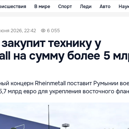
оисшествия
В мире
Спорт
Леди
Авто
Нау
июня 2026, 22:42
6 055
закупит технику у
all на сумму более 5 м
ый концерн Rheinmetall поставит Румынии во
5,7 млрд евро для укрепления восточного фла