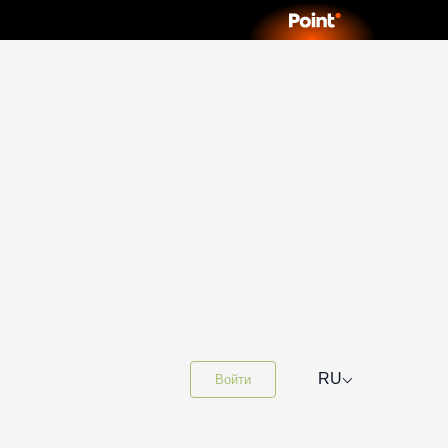
⌵
RU
Войти