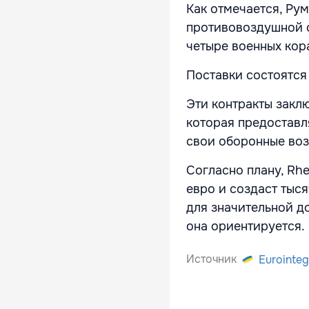
Как отмечается, Ру
противовоздушной о
четыре военных кор
Поставки состоятся 
Эти контракты закл
которая предоставл
свои оборонные во
Согласно плану, Rh
евро и создаст тыс
для значительной д
она ориентируется.
Источник
Eurointeg