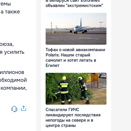
В Беларуси сайт Euronews
темы
объявлен "экстремистским"
 а также
оюза,
Тофан о новой авиакомпании
я усилить
Polaris: Нашли старый
самолет и хотят летать в
Египет
миллионов
еобходимой
 компании,
Спасатели ГИЧС
ликвидируют последствия
непогоды на севере и в
центре страны