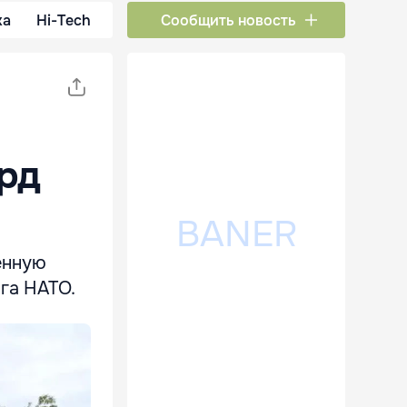
ка
Hi-Tech
Сообщить новость
лрд
енную
нга НАТО.