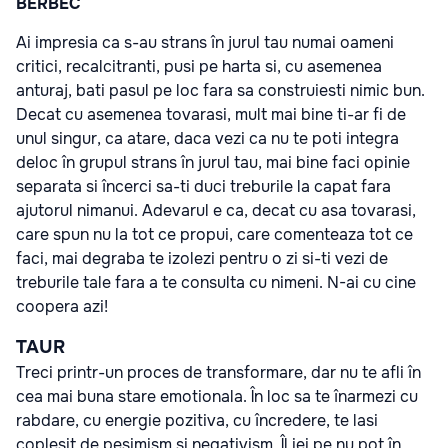
BERBEC
Ai impresia ca s-au strans în jurul tau numai oameni
critici, recalcitranti, pusi pe harta si, cu asemenea
anturaj, bati pasul pe loc fara sa construiesti nimic bun.
Decat cu asemenea tovarasi, mult mai bine ti-ar fi de
unul singur, ca atare, daca vezi ca nu te poti integra
deloc în grupul strans în jurul tau, mai bine faci opinie
separata si încerci sa-ti duci treburile la capat fara
ajutorul nimanui. Adevarul e ca, decat cu asa tovarasi,
care spun nu la tot ce propui, care comenteaza tot ce
faci, mai degraba te izolezi pentru o zi si-ti vezi de
treburile tale fara a te consulta cu nimeni. N-ai cu cine
coopera azi!
TAUR
Treci printr-un proces de transformare, dar nu te afli în
cea mai buna stare emotionala. În loc sa te înarmezi cu
rabdare, cu energie pozitiva, cu încredere, te lasi
coplesit de pesimism si negativism. Îl iei pe nu pot în