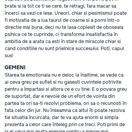
brate si la tot ce ti se cere, te retragi, fara macar sa
încerci sa vezi ce iese. Uneori, chiar si pesimismul poate
fi motivatia de a lua taurul de coarne si a porni într-o
directie mai buna, deci nu te lasa coplesit de oboseala
psihica ce te cuprinde, ci transforma insatisfactia în
ambitia de a arata ca esti în stare de miracole chiar si
cand conditiile nu sunt prielnice succesului. Poti, capul
sus!
GEMENI
Starea ta emotionala nu e deloc la înaltime, se vede ca
ai ceva greu pe suflet si nu gasesti cuvintele potrivite
pentru a împartasi si altora ce e cu tine. E o povara greu
de suportat, dar e nevoie de un efort de vointa din
partea ta ori sa-ti rezolvi problema, ori sa o recunosti în
fata celor din jur. Nu înseamna ca altul îti poate rezolva
tie situatia încurcata, dar te va ajuta enorm si simpla
prezenta a celor care înteleg prin ce treci. Poti primi de
la ei ceva mai multa energie pentru a merge mai