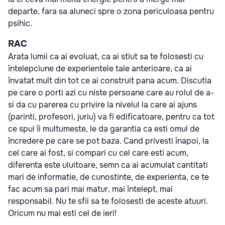
departe, fara sa aluneci spre o zona periculoasa pentru
psihic.
RAC
Arata lumii ca ai evoluat, ca ai stiut sa te folosesti cu
întelepciune de experientele tale anterioare, ca ai
învatat mult din tot ce ai construit pana acum. Discutia
pe care o porti azi cu niste persoane care au rolul de a-
si da cu parerea cu privire la nivelul la care ai ajuns
(parinti, profesori, juriu) va fi edificatoare, pentru ca tot
ce spui îi multumeste, le da garantia ca esti omul de
încredere pe care se pot baza. Cand privesti înapoi, la
cel care ai fost, si compari cu cel care esti acum,
diferenta este uluitoare, semn ca ai acumulat cantitati
mari de informatie, de cunostinte, de experienta, ce te
fac acum sa pari mai matur, mai întelept, mai
responsabil. Nu te sfii sa te folosesti de aceste atuuri.
Oricum nu mai esti cel de ieri!