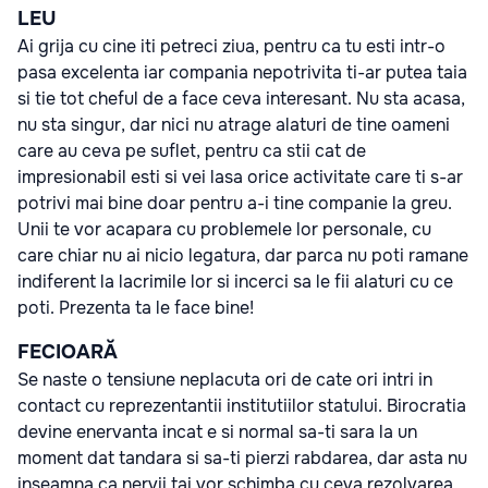
LEU
Ai grija cu cine iti petreci ziua, pentru ca tu esti intr-o
pasa excelenta iar compania nepotrivita ti-ar putea taia
si tie tot cheful de a face ceva interesant. Nu sta acasa,
nu sta singur, dar nici nu atrage alaturi de tine oameni
care au ceva pe suflet, pentru ca stii cat de
impresionabil esti si vei lasa orice activitate care ti s-ar
potrivi mai bine doar pentru a-i tine companie la greu.
Unii te vor acapara cu problemele lor personale, cu
care chiar nu ai nicio legatura, dar parca nu poti ramane
indiferent la lacrimile lor si incerci sa le fii alaturi cu ce
poti. Prezenta ta le face bine!
FECIOARĂ
Se naste o tensiune neplacuta ori de cate ori intri in
contact cu reprezentantii institutiilor statului. Birocratia
devine enervanta incat e si normal sa-ti sara la un
moment dat tandara si sa-ti pierzi rabdarea, dar asta nu
inseamna ca nervii tai vor schimba cu ceva rezolvarea