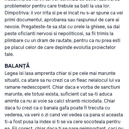
problemelor pentru care trebuie sa bati la usa lor.
Dimpotriva: ii vor irita si pe ei incat nu s-ar spune ca vei
primi documentul, aprobarea sau raspunsul de care ai
nevoie. Pregateste-te sa stai cu orele la ghisee, sa dai
peste oficianti nervosi si nepoliticosi, sa fii trimis la
plimbare cu un dram de rautate, pentru ca nu prea esti
pe placul celor de care depinde evolutia proiectelor
tale.
BALANȚĂ
Legea isi lasa amprenta chiar si pe cele mai marunte
situatii, ca atare sa nu crezi ca un fleac nelalocul lui va
ramane nedescoperit. Chiar daca e vorba de sanctiuni
marunte, ele totusi exista, suficient cat sa-ti aduca
aminte ca nu ai voie sa calci stramb niciodata. Chiar
daca tu crezi ca o banala gafa poate fi trecuta cu
vederea, va veni o zi cand vei vedea ca pana si aceasta
ti-a fost pusa la index si ti se va cere socoteala pentru
ea. Fii corect, chiar daca ti se pare neimportant, caci nu