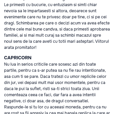
Le primesti cu bucurie, cu entuziasm si simti chiar
nevoia sa le impartasesti si altora, deoarece sunt
evenimente care nu te privesc doar pe tine, ci si pe cei
dragi. Schimbarea pe care o decizi acum va avea efecte
dintre cele mai bune candva, si daca primesti aprobarea
familiei, ai si mai mult curaj sa schimbi macazul spre
noul sens de la care aveti cu totii mari asteptari. Viitorul
arata promitator!
CAPRICORN
Nu lua in serios criticile care sosesc azi din toate
partile, pentru ca s-ar putea sa nu fie rau intentionate,
asa cum ti se pare. Daca tratezi cu umor replicile celor
din jur, vei depasi mult mai usor momentele, pentru ca
daca le pui la suflet, risti sa-ti strici toata ziua. Unii
comenteaza ceea ce faci, dar fara a avea intentii
negative, ci doar asa, de dragul conversatiei.
Raspunde-le si tu lor cu aceeasi moneda, pentru ca nu
are rost sa fii agresiv la cea mai banala replica la care ar