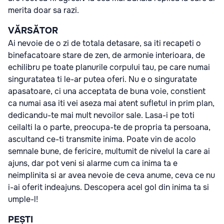
merita doar sa razi.
VĂRSĂTOR
Ai nevoie de o zi de totala detasare, sa iti recapeti o
binefacatoare stare de zen, de armonie interioara, de
echilibru pe toate planurile corpului tau, pe care numai
singuratatea ti le-ar putea oferi. Nu e o singuratate
apasatoare, ci una acceptata de buna voie, constient
ca numai asa iti vei aseza mai atent sufletul in prim plan,
dedicandu-te mai mult nevoilor sale. Lasa-i pe toti
ceilalti la o parte, preocupa-te de propria ta persoana,
ascultand ce-ti transmite inima. Poate vin de acolo
semnale bune, de fericire, multumit de nivelul la care ai
ajuns, dar pot veni si alarme cum ca inima ta e
neimplinita si ar avea nevoie de ceva anume, ceva ce nu
i-ai oferit indeajuns. Descopera acel gol din inima ta si
umple-l!
PEȘTI