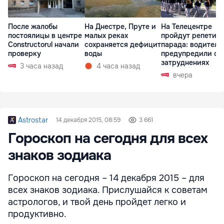
После жалобы
На Днестре, Пруте и
На Телецентре
постоялицы в центре
малых реках
пройдут репетиц
Constructorul начали
сохраняется дефицит
парада: водителе
проверку
воды
предупредили о
затруднениях
3 часа назад
4 часа назад
вчера
Astrostar
14 декабря 2015, 08:59
3 661
Гороскоп на сегодня для всех
знаков зодиака
Гороскоп на сегодня – 14 декабря 2015 – для
всех знаков зодиака. Прислушайся к советам
астрологов, и твой день пройдет легко и
продуктивно.