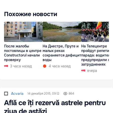
Похожие новости
После жалобы
На Днестре, Пруте и
На Телецентре
постоялицы в центре
малых реках
пройдут репетиц
Constructorul начали
сохраняется дефицит
парада: водителе
проверку
воды
предупредили о
затруднениях
3 часа назад
4 часа назад
вчера
Acvaria
14 декабря 2015, 09:12
864
Află ce îți rezervă astrele pentru
ziua de astăzi