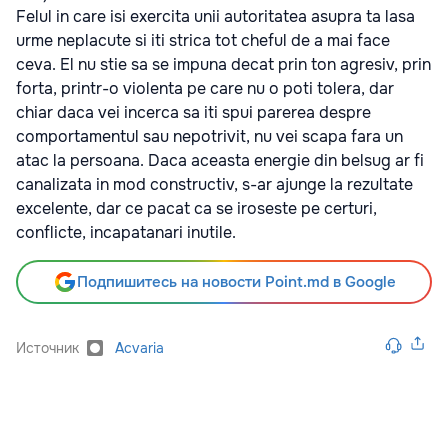
Felul in care isi exercita unii autoritatea asupra ta lasa
urme neplacute si iti strica tot cheful de a mai face
ceva. El nu stie sa se impuna decat prin ton agresiv, prin
forta, printr-o violenta pe care nu o poti tolera, dar
chiar daca vei incerca sa iti spui parerea despre
comportamentul sau nepotrivit, nu vei scapa fara un
atac la persoana. Daca aceasta energie din belsug ar fi
canalizata in mod constructiv, s-ar ajunge la rezultate
excelente, dar ce pacat ca se iroseste pe certuri,
conflicte, incapatanari inutile.
Подпишитесь на новости Point.md в Google
Источник
Acvaria