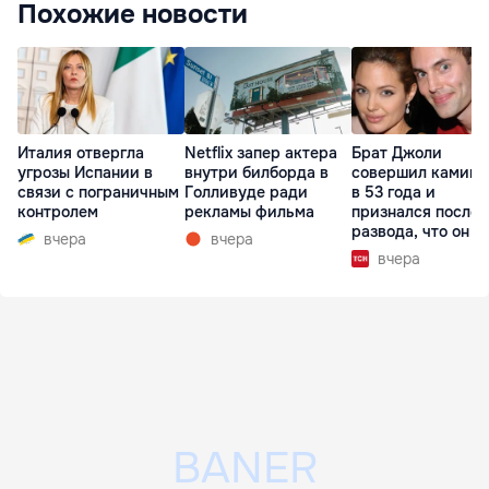
Похожие новости
Италия отвергла
Netflix запер актера
Брат Джоли
угрозы Испании в
внутри билборда в
совершил каминг
связи с пограничным
Голливуде ради
в 53 года и
контролем
рекламы фильма
признался после
развода, что он г
вчера
вчера
вчера