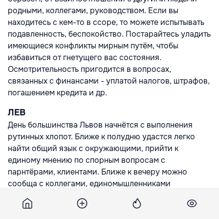
родными, коллегами, руководством. Если вы
находитесь с кем-то в ссоре, то можете испытывать
подавленность, беспокойство. Постарайтесь уладить
имеющиеся конфликты мирным путём, чтобы
избавиться от гнетущего вас состояния.
Осмотрительность пригодится в вопросах,
связанных с финансами - уплатой налогов, штрафов,
погашением кредита и др.
ЛЕВ
День большинства Львов начнётся с выполнения
рутинных хлопот. Ближе к полудню удастся легко
найти общий язык с окружающими, прийти к
единому мнению по спорным вопросам с
парнтёрами, клиентами. Ближе к вечеру можно
сообща с коллегами, единомышленниками
реализовать оригинальный замысел, решить ряд
технических задач. Могут сложиться обстоятельства
для выяснения отношений в любовном союзе.