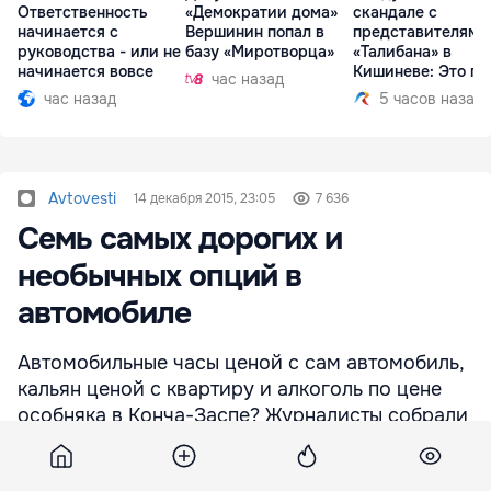
Ответственность
«Демократии дома»
скандале с
начинается с
Вершинин попал в
представителями
руководства - или не
базу «Миротворца»
«Талибана» в
начинается вовсе
Кишиневе: Это по
час назад
час назад
5 часов назад
Avtovesti
14 декабря 2015, 23:05
7 636
Семь самых дорогих и
необычных опций в
автомобиле
Автомобильные часы ценой с сам автомобиль,
кальян ценой с квартиру и алкоголь по цене
особняка в Конча-Заспе? Журналисты собрали
дорогие и необычные опции и аксессуары,
предлагаемые автопроизводителями.