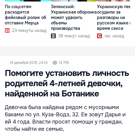
По соцсетям
Зеленский:
Украинскую певи
расходится
Украинская оборонка
осудили за
фейковый ролик об
может удвоить
разговоры на
отставке Мерца
объемы
русском языке во
производства
время секса
23 минуты назад
38 минут назад
час назад
14 декабря 2015, 23:14
13 755
Помогите установить личность
родителей 4-летней девочки,
найденной на Ботанике
Девочка была найдена рядом с мусорными
баками по ул. Куза-Водэ, 32. Ее зовут Дарья и
ей 4 года. Власти просят помощи у граждан,
чтобы найти ее семью,