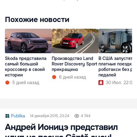
Похожие новости
Skoda представила
Производство Land
В США запустят
самый большой
Rover Discovery Sport
платные поездки 
кроссовер в своей
прекращено
роботакси без ру
истории
педалей
6 дней назад
5 дней назад
30 Июл. 22:00
Publika
14 декабря 2015, 23:24
4 744
Андрей Ионицэ представил