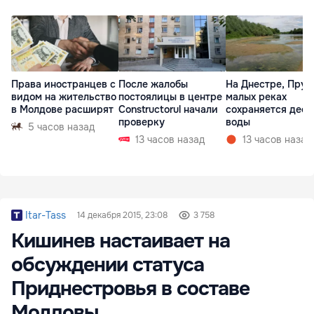
Права иностранцев с
После жалобы
На Днестре, Прут
видом на жительство
постоялицы в центре
малых реках
в Молдове расширят
Constructorul начали
сохраняется деф
проверку
воды
5 часов назад
13 часов назад
13 часов назад
Itar-Tass
14 декабря 2015, 23:08
3 758
Кишинев настаивает на
обсуждении статуса
Приднестровья в составе
Молдовы