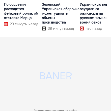
По соцсетям
Зеленский:
Украинскую певи
расходится
Украинская оборонка
осудили за
фейковый ролик об
может удвоить
разговоры на
отставке Мерца
объемы
русском языке во
производства
время секса
23 минуты назад
38 минут назад
час назад
Разместить рекламу на сайте