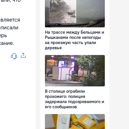
али, что
является
описали
На трассе между Бельцами и
ерь
Рышканами после непогоды
хание.
на проезжую часть упали
деревья
В столице ограбили
прохожего: полиция
задержала подозреваемого и
его сообщников