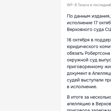
WP: В Техасе в последни
По данным издания,
исполнение 17 октя
Верховного суда СШ
16 октября в подде
юридического комит
обязать Робертсона 
окружной суд выпус
приговоренному жиз
документ в Апелляц
судей выступали пр
в исполнение.
В итоге за несколь
апелляцию в Верхов
приговора задержал