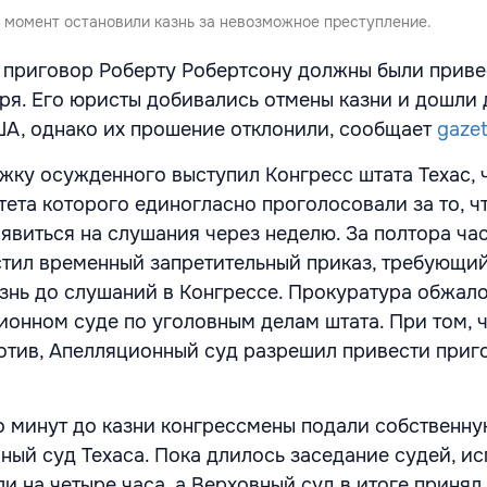
й момент остановили казнь за невозможное преступление.
 приговор Роберту Робертсону должны были приве
бря. Его юристы добивались отмены казни и дошли 
А, однако их прошение отклонили, сообщает
gazet
ржку осужденного выступил Конгресс штата Техас, 
ета которого единогласно проголосовали за то, ч
явиться на слушания через неделю. За полтора час
тил временный запретительный приказ, требующий
нь до слушаний в Конгрессе. Прокуратура обжал
ионном суде по уголовным делам штата. При том, 
отив, Апелляционный суд разрешил привести приг
ко минут до казни конгрессмены подали собственн
ный суд Техаса. Пока длилось заседание судей, и
и на четыре часа, а Верховный суд в итоге приня