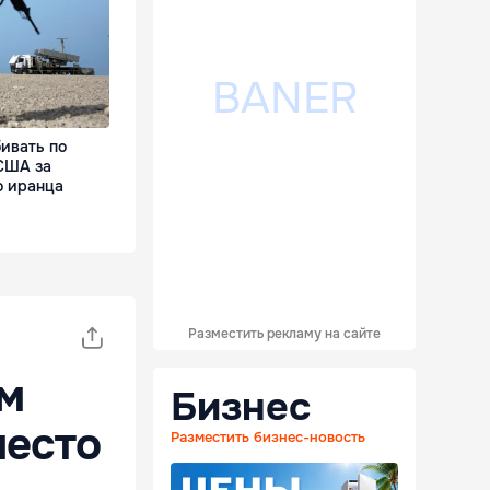
ивать по
США за
о иранца
Разместить рекламу на сайте
ом
Бизнес
место
Разместить бизнес-новость