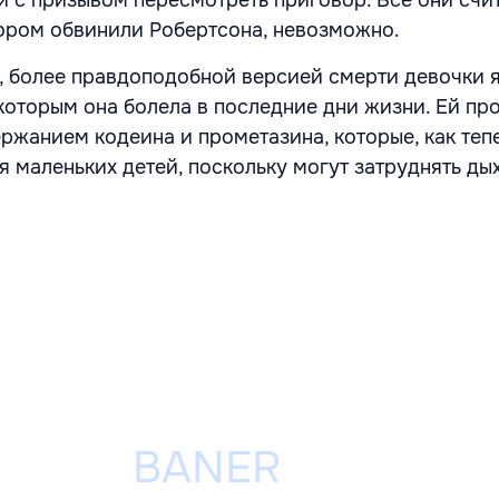
и с призывом пересмотреть приговор. Все они счит
тором обвинили Робертсона, невозможно.
 более правдоподобной версией смерти девочки 
 которым она болела в последние дни жизни. Ей пр
ржанием кодеина и прометазина, которые, как теп
я маленьких детей, поскольку могут затруднять ды