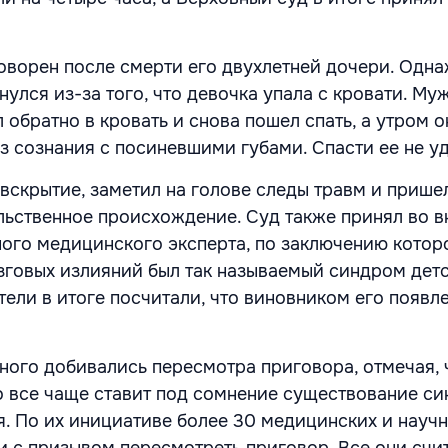
оворен после смерти его двухлетней дочери. Одн
нулся из-за того, что девочка упала с кровати. Му
 обратно в кровать и снова пошел спать, а утром о
з сознания с посиневшими губами. Спасти ее не у
вскрытие, заметил на голове следы травм и пришел
льственное происхождение. Суд также принял во 
ого медицинского эксперта, по заключению котор
говых излияний был так называемый синдром дет
ели в итоге посчитали, что виновником его появл
ого добивались пересмотра приговора, отмечая, 
 все чаще ставит под сомнение существование с
я. По их инициативе более 30 медицинских и науч