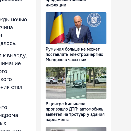
инфляции
ажды ночью
жчина
н
далось.
Румыния больше не может
поставлять электроэнергию
 к выводу,
Молдове в часы пик
внимание
ого
ского
ения стал
В центре Кишинева
что
произошло ДТП: автомобиль
вылетел на тротуар у здания
индрома
парламента
ных