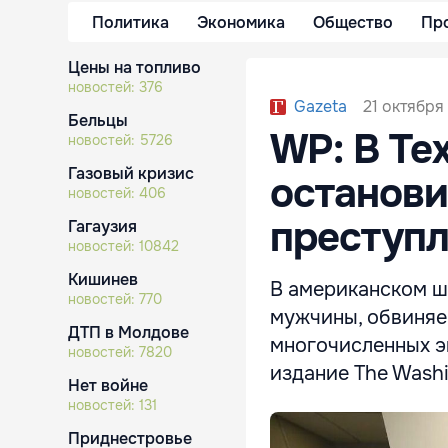
Политика
Экономика
Общество
Пр
Цены на топливо
новостей:
376
21 октября
Gazeta
Бельцы
WP: В Те
новостей:
5726
Газовый кризис
останови
новостей:
406
преступ
Гагаузия
новостей:
10842
Кишинев
В американском ш
новостей:
770
мужчины, обвиняе
ДТП в Молдове
многочисленных э
новостей:
7820
издание The Washi
Нет войне
новостей:
131
Приднестровье