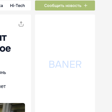
ка
Hi-Tech
Сообщить новость
нт
ое
знь
шет