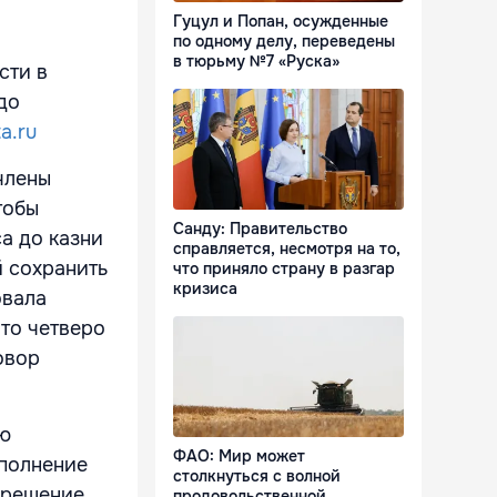
Гуцул и Попан, осужденные
по одному делу, переведены
в тюрьму №7 «Руска»
сти в
до
a.ru
члены
тобы
Санду: Правительство
а до казни
справляется, несмотря на то,
 сохранить
что приняло страну в разгар
кризиса
овала
что четверо
овор
ую
ФАО: Мир может
сполнение
столкнуться с волной
л решение
продовольственной