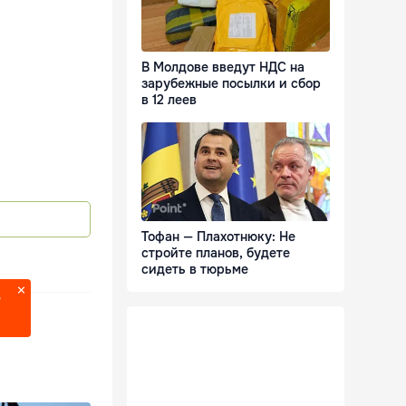
В Молдове введут НДС на
зарубежные посылки и сбор
в 12 леев
Тофан — Плахотнюку: Не
стройте планов, будете
сидеть в тюрьме
?