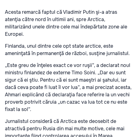
Acesta remarcă faptul că Vladimir Putin şi-a atras
atenţia către nord în ultimii ani, spre Arctica,
militarizând unele dintre cele mai îndepărtate zone ale
Europei.
Finlanda, unul dintre cele opt state arctice, este
ameninţată în permanenţă de război, susţine jurnalistul.
„Este greu de înţeles exact ce vor ruşii”, a declarat noul
ministru finlandez de externe Timo Soini. „Dar eu sunt
sigur că ei ştiu. Pentru că ei sunt maeştri ai şahului, iar
dacă ceva poate fi luat îl vor lua”, a mai precizat acesta,
Ahmari explicând că declaraţia face referire la un vechi
proverb potrivit căruia „un cazac va lua tot ce nu este
fixat la sol”.
Jurnalistul consideră că Arctica este deosebit de
atractivă pentru Rusia din mai multe motive, cele mai
importante fiind controlarea accesului în Marea