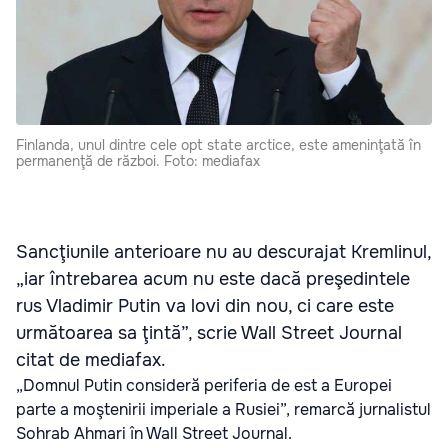
Finlanda, unul dintre cele opt state arctice, este ameninţată în
permanenţă de război. Foto: mediafax
Sancţiunile anterioare nu au descurajat Kremlinul,
„iar întrebarea acum nu este dacă preşedintele
rus Vladimir Putin va lovi din nou, ci care este
următoarea sa ţintă”, scrie Wall Street Journal
citat de mediafax.
„Domnul Putin consideră periferia de est a Europei
parte a moştenirii imperiale a Rusiei”, remarcă jurnalistul
Sohrab Ahmari în Wall Street Journal.