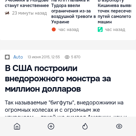
Учебники в Молдове
На КПП Паланка и
В аэропорту
станут качественнее
Тудора ввели
Кишинева выявили
ограничения из-за
точек пересечени
23 минуты назад
воздушной тревоги в
путей самолетов 
Украине
машин
час назад
час назад
Auto
13 июня 2015, 12:55
5 870
В США построили
внедорожного монстра за
миллион долларов
Так называемые "бигфуты", внедорожники на
огромных колесах и с огромным же
клиренсом, – такой же символ Америки, как и
статуя Свободы.