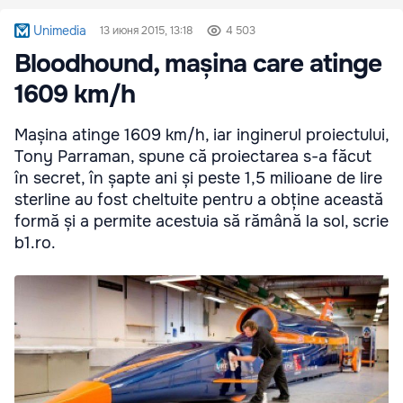
Unimedia
13 июня 2015, 13:18
4 503
Bloodhound, mașina care atinge
1609 km/h
Mașina atinge 1609 km/h, iar inginerul proiectului,
Tony Parraman, spune că proiectarea s-a făcut
în secret, în șapte ani și peste 1,5 milioane de lire
sterline au fost cheltuite pentru a obține această
formă și a permite acestuia să rămână la sol, scrie
b1.ro.