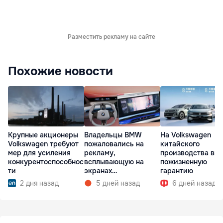
Разместить рекламу на сайте
Похожие новости
Владельцы BMW
На Volkswagen
Крупные акционеры
пожаловались на
китайского
Volkswagen требуют
рекламу,
производства вв
мер для усиления
всплывающую на
пожизненную
конкурентоспособнос
экранах
гарантию
ти
мультимедиа при
5 дней назад
6 дней назад
2 дня назад
запуске