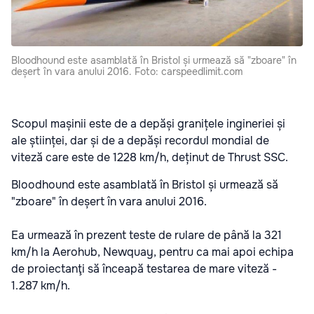
Bloodhound este asamblată în Bristol și urmează să "zboare" în
deșert în vara anului 2016. Foto: carspeedlimit.com
Scopul mașinii este de a depăși granițele ingineriei și
ale științei, dar și de a depăși recordul mondial de
viteză care este de 1228 km/h, deținut de Thrust SSC.
Bloodhound este asamblată în Bristol și urmează să
"zboare" în deșert în vara anului 2016.
Ea urmează în prezent teste de rulare de până la 321
km/h la Aerohub, Newquay, pentru ca mai apoi echipa
de proiectanţi să înceapă testarea de mare viteză -
1.287 km/h.