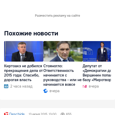
Разместить рекламу на сайте
Похожие новости
Киртоакэ не добился
Стояногло:
Депутат от
прекращения дела от
Ответственность
«Демократии дом
2015 года: Спасибо,
начинается с
Вершинин попал 
дорогая власть
руководства - или не
базу «Миротворц
начинается вовсе
2 часа назад
вчера
вчера
Deschide
13 июня 2015, 13:00
655