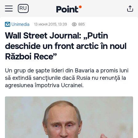
RU
Unimedia
13 июня 2015, 13:39
885
Wall Street Journal: „Putin
deschide un front arctic în noul
Război Rece”
Un grup de şapte lideri din Bavaria a promis luni
să extindă sancţiunile dacă Rusia nu renunţă la
agresiunea împotriva Ucrainei.