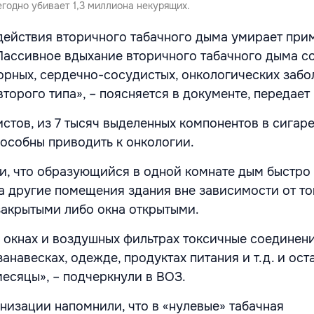
годно убивает 1,3 миллиона некурящих.
действия вторичного табачного дыма умирает прим
Пассивное вдыхание вторичного табачного дыма с
орных, сердечно-сосудистых, онкологических забо
второго типа», – поясняется в документе, передает
стов, из 7 тысяч выделенных компонентов в сигаре
особны приводить к онкологии.
и, что образующийся в одной комнате дым быстро
а другие помещения здания вне зависимости от то
закрытыми либо окна открытыми.
 окнах и воздушных фильтрах токсичные соединен
занавесках, одежде, продуктах питания и т.д. и ост
есяцы», – подчеркнули в ВОЗ.
низации напомнили, что в «нулевые» табачная