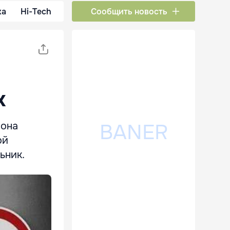
ка
Hi-Tech
Сообщить новость
х
иона
ой
ьник.