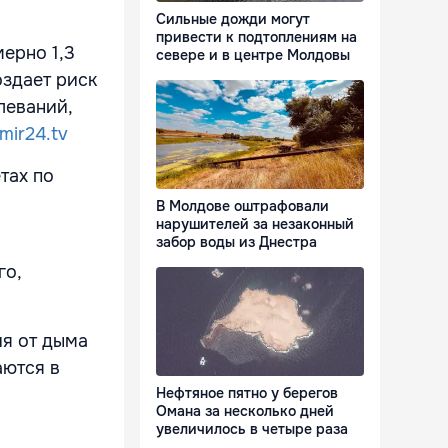
Сильные дожди могут
привести к подтоплениям на
ерно 1,3
севере и в центре Молдовы
оздает риск
леваний,
mir24.tv
тах по
В Молдове оштрафовали
нарушителей за незаконный
забор воды из Днестра
го,
ия от дыма
аются в
Нефтяное пятно у берегов
Омана за несколько дней
увеличилось в четыре раза