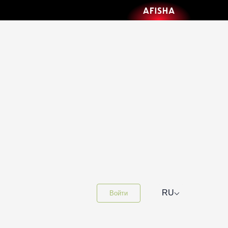
⌵
RU
Войти