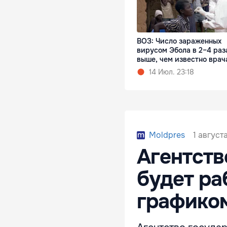
ВОЗ: Число зараженных
вирусом Эбола в 2–4 раз
выше, чем известно врач
14 Июл. 23:18
1 август
Moldpres
Агентств
будет ра
графико