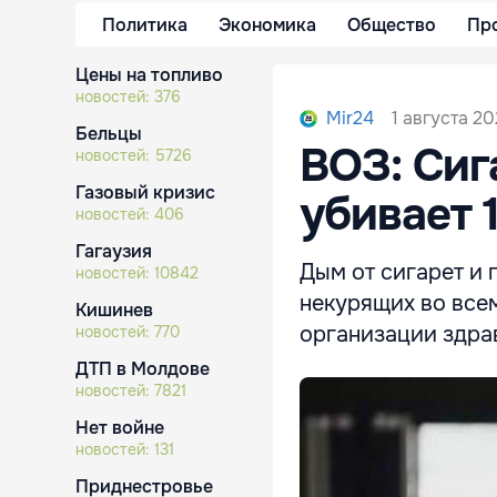
Политика
Экономика
Общество
Пр
Цены на топливо
новостей:
376
1 августа 20
Mir24
Бельцы
ВОЗ: Си
новостей:
5726
Газовый кризис
убивает 
новостей:
406
Гагаузия
Дым от сигарет и 
новостей:
10842
некурящих во все
Кишинев
организации здра
новостей:
770
ДТП в Молдове
новостей:
7821
Нет войне
новостей:
131
Приднестровье