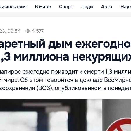
оисшествия
В мире
Спорт
Леди
Авто
Нау
23, 09:54
4 577
гаретный дым ежегодно
1,3 миллиона некурящи
папирос ежегодно приводит к смерти 1,3 милл
м мире. Об этом говорится в докладе Всемирн
воохранения (ВОЗ), опубликованном в понедел