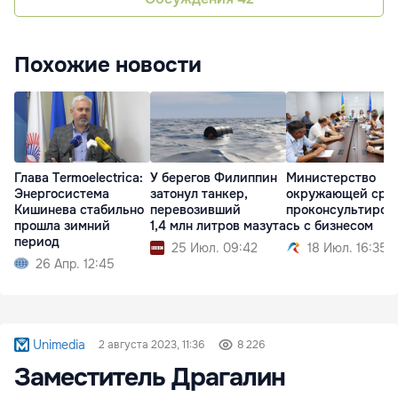
Похожие новости
Глава Termoelectrica:
У берегов Филиппин
Министерство
Энергосистема
затонул танкер,
окружающей сре
Кишинева стабильно
перевозивший
проконсультиров
прошла зимний
1,4 млн литров мазута
сь с бизнесом
период
25 Июл. 09:42
18 Июл. 16:35
26 Апр. 12:45
Unimedia
2 августа 2023, 11:36
8 226
Заместитель Драгалин