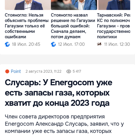
Стояногло: Нельзя
Стояногло назвал
Тарнавский: Реш
объяснять проблемы
решение по Гагаузии
КС по полномочи
Гагаузии только её
большой ошибкой:
Гагаузии - провал
собственными
Сначала делаем,
государственной
ошибками
потом думаем
политики
18 Июл. 20:45
12 Июл. 17:00
11 Июл. 12:30
Point
2 августа 2023, 11:22
5 417
Слусарь: У Energocom уже
есть запасы газа, которых
хватит до конца 2023 года
Член совета директоров предприятия
Energocom Александр Слусарь, заявил, что у
компании уже есть запасы газа, которых