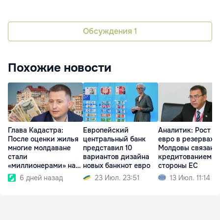
Обсуждения
1
Похожие новости
Глава Кадастра:
Европейский
Аналитик: Рост д
После оценки жилья
центральный банк
евро в резервах
многие молдаване
представил 10
Молдовы связан с
стали
вариантов дизайна
кредитованием с
«миллионерами» на
новых банкнот евро
стороны ЕС
бумаге
6 дней назад
23 Июл. 23:51
13 Июл. 11:14