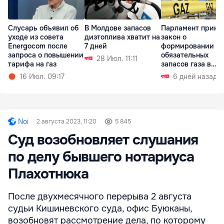
Слусарь объявил об
В Молдове запасов
Парламент приня
уходе из совета
дизтоплива хватит на
закон о
Energocom после
7 дней
формировании
запроса о повышении
обязательных
28 Июл. 11:11
тарифа на газ
запасов газа в
Приднестровье
16 Июл. 09:17
6 дней назад
Noi
2 августа 2023, 11:20
5 845
Суд возобновляет слушания
по делу бывшего нотариуса
Плахотнюка
После двухмесячного перерыва 2 августа
судьи Кишиневского суда, офис Буюканы,
возобновят рассмотрение дела, по которому