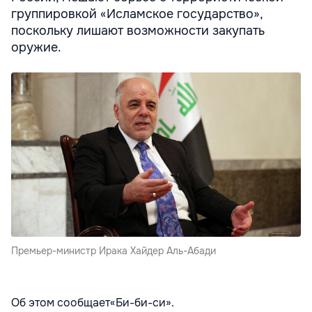
группировкой «Исламское государство»,
поскольку лишают возможности закупать
оружие.
Премьер-министр Ирака Хайдер Аль-Абади
Об этом сообщает«Би-би-си».