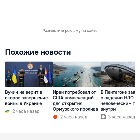
Разместить рекламу на сайте
Похожие новости
Вучич не верит в
Иран потребовал от
В Пентагоне заяв
скорое завершение
США компенсаций
о падении НЛО с
войны в Украине
для открытия
человеческим те
Ормузского пролива
внутри
2 часа назад
2 часа назад
3 часа назад