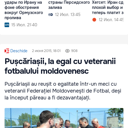
удары по Ирану на
страны Персидского
Хегсет: Иран сде
фоне обострения
залива
плохой выбор и
вокруг Ормузского
теперь платит за 
12 Июл. 13:45
пролива
12 Июл. 14:45
15 Июл. 21:40
Deschide
2 июня 2015, 18:01
908
Pușcăriașii, la egal cu veteranii
fotbalului moldovenesc
Pușcăriașii au reușit o egalitate într-un meci cu
veteranii Federației Moldovenești de Fotbal, deși
la început păreau a fi dezavantajați.