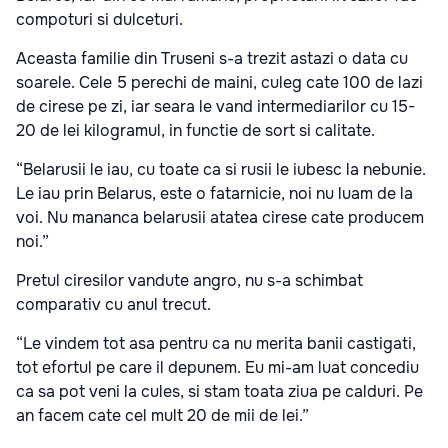
compoturi si dulceturi.
Aceasta familie din Truseni s-a trezit astazi o data cu
soarele. Cele 5 perechi de maini, culeg cate 100 de lazi
de cirese pe zi, iar seara le vand intermediarilor cu 15-
20 de lei kilogramul, in functie de sort si calitate.
“Belarusii le iau, cu toate ca si rusii le iubesc la nebunie.
Le iau prin Belarus, este o fatarnicie, noi nu luam de la
voi. Nu mananca belarusii atatea cirese cate producem
noi.”
Pretul ciresilor vandute angro, nu s-a schimbat
comparativ cu anul trecut.
“Le vindem tot asa pentru ca nu merita banii castigati,
tot efortul pe care il depunem. Eu mi-am luat concediu
ca sa pot veni la cules, si stam toata ziua pe calduri. Pe
an facem cate cel mult 20 de mii de lei.”