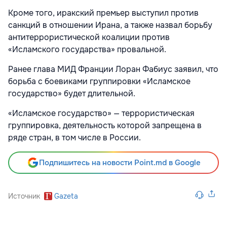
Кроме того, иракский премьер выступил против
санкций в отношении Ирана, а также назвал борьбу
антитеррористической коалиции против
«Исламского государства» провальной.
Ранее глава МИД Франции Лоран Фабиус заявил, что
борьба с боевиками группировки «Исламское
государство» будет длительной.
«Исламское государство» — террористическая
группировка, деятельность которой запрещена в
ряде стран, в том числе в России.
Подпишитесь на новости Point.md в Google
Источник
Gazeta