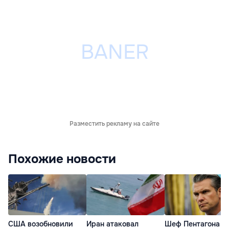
Разместить рекламу на сайте
Похожие новости
США возобновили
Иран атаковал
Шеф Пентагона