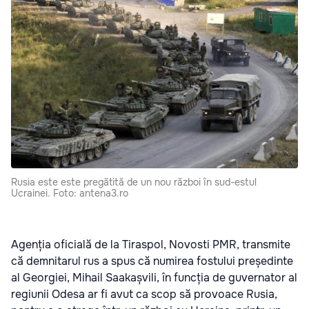
Rusia este este pregătită de un nou război în sud-estul
Ucrainei. Foto: antena3.ro
Agenția oficială de la Tiraspol, Novosti PMR
, transmite
că demnitarul rus a spus că numirea fostului președinte
al Georgiei, Mihail Saakașvili, în funcția de guvernator al
regiunii Odesa ar fi avut ca scop să provoace Rusia,