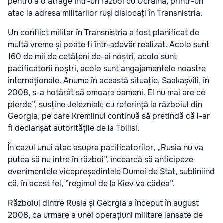
pentru a o atrage într-un război cu Ucraina, printr-un
atac la adresa militarilor ruși dislocați în Transnistria.
Un conflict militar în Transnistria a fost planificat de
multă vreme și poate fi într-adevăr realizat. Acolo sunt
160 de mii de cetățeni de-ai noștri, acolo sunt
pacificatorii noștri, acolo sunt angajamentele noastre
internaționale. Anume în această situație, Saakașvili, în
2008, s-a hotărât să omoare oameni. El nu mai are ce
pierde”, susține Jelezniak, cu referință la războiul din
Georgia, pe care Kremlinul continuă să pretindă că l-ar
fi declanșat autoritățile de la Tbilisi.
În cazul unui atac asupra pacificatorilor, „Rusia nu va
putea să nu intre în război”, încearcă să anticipeze
evenimentele vicepreședintele Dumei de Stat, subliniind
că, în acest fel, ”regimul de la Kiev va cădea”.
Războiul dintre Rusia și Georgia a început în august
2008, ca urmare a unei operațiuni militare lansate de