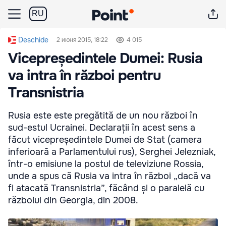
RU
Deschide
2 июня 2015, 18:22
4 015
Vicepreședintele Dumei: Rusia
va intra în război pentru
Transnistria
Rusia este este pregătită de un nou război în
sud-estul Ucrainei. Declarații în acest sens a
făcut vicepreședintele Dumei de Stat (camera
inferioară a Parlamentului rus), Serghei Jelezniak,
într-o emisiune la postul de televiziune Rossia,
unde a spus că Rusia va intra în război „dacă va
fi atacată Transnistria”, făcând și o paralelă cu
războiul din Georgia, din 2008.