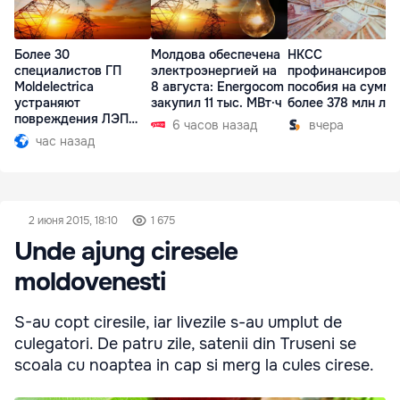
Более 30
Молдова обеспечена
НКСС
специалистов ГП
электроэнергией на
профинансирова
Moldelectrica
8 августа: Energocom
пособия на сумму
устраняют
закупил 11 тыс. МВт·ч
более 378 млн ле
повреждения ЛЭП
6 часов назад
вчера
Бельцы-Днестровск
час назад
2 июня 2015, 18:10
1 675
Unde ajung ciresele
moldovenesti
S-au copt ciresile, iar livezile s-au umplut de
culegatori. De patru zile, satenii din Truseni se
scoala cu noaptea in cap si merg la cules cirese.