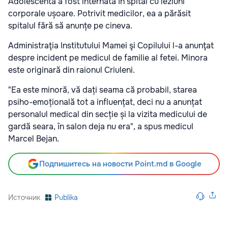
Adolescenta a fost internată în spital cu leziuni
corporale ușoare. Potrivit medicilor, ea a părăsit
spitalul fără să anunțe pe cineva.
Administraţia Institutului Mamei şi Copilului l-a anunţat
despre incident pe medicul de familie al fetei. Minora
este originară din raionul Criuleni.
"Ea este minoră, vă dați seama că probabil, starea
psiho-emoțională tot a influențat, deci nu a anunțat
personalul medical din secție și la vizita medicului de
gardă seara, în salon deja nu era", a spus medicul
Marcel Bejan.
Подпишитесь на новости Point.md в Google
Источник
Publika