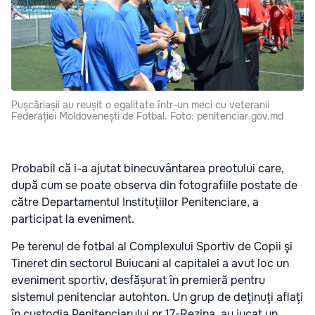
Pușcăriașii au reușit o egalitate într-un meci cu veteranii
Federației Moldovenești de Fotbal. Foto: penitenciar.gov.md
Probabil că i-a ajutat binecuvântarea preotului care,
după cum se poate observa din fotografiile postate de
către Departamentul Instituțiilor Penitenciare, a
participat la eveniment.
Pe terenul de fotbal al Complexului Sportiv de Copii şi
Tineret din sectorul Buiucani al capitalei a avut loc un
eveniment sportiv, desfășurat în premieră pentru
sistemul penitenciar autohton. Un grup de deţinuţi aflaţi
în custodia Penitenciarului nr.17-Rezina, au jucat un