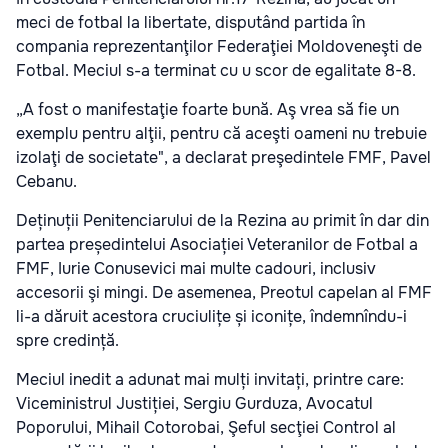
meci de fotbal la libertate, disputând partida în
compania reprezentanţilor Federaţiei Moldoveneşti de
Fotbal. Meciul s-a terminat cu u scor de egalitate 8-8.
„A fost o manifestaţie foarte bună. Aş vrea să fie un
exemplu pentru alţii, pentru că aceşti oameni nu trebuie
izolaţi de societate", a declarat preşedintele FMF, Pavel
Cebanu.
Deținuții Penitenciarului de la Rezina au primit în dar din
partea președintelui Asociației Veteranilor de Fotbal a
FMF, Iurie Conusevici mai multe cadouri, inclusiv
accesorii şi mingi. De asemenea, Preotul capelan al FMF
li-a dăruit acestora cruciulițe și iconițe, îndemnîndu-i
spre credință.
Meciul inedit a adunat mai mulți invitați, printre care:
Viceministrul Justiției, Sergiu Gurduza, Avocatul
Poporului, Mihail Cotorobai, Şeful secţiei Control al