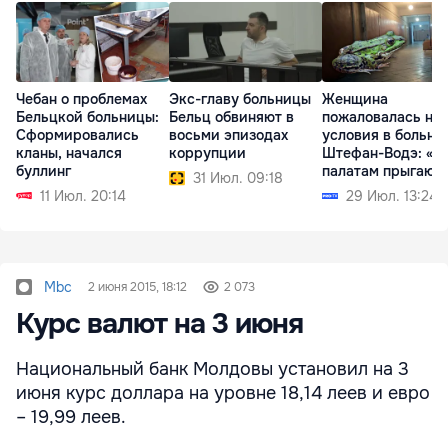
Чебан о проблемах
Экс-главу больницы
Женщина
Бельцкой больницы:
Бельц обвиняют в
пожаловалась на
Сформировались
восьми эпизодах
условия в больни
кланы, начался
коррупции
Штефан-Водэ: «П
буллинг
палатам прыгают
31 Июл. 09:18
лягушки»
11 Июл. 20:14
29 Июл. 13:24
Mbc
2 июня 2015, 18:12
2 073
Курс валют на 3 июня
Национальный банк Молдовы установил на 3
июня курс доллара на уровне 18,14 леев и евро
– 19,99 леев.