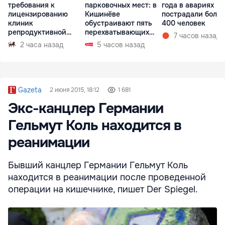
требования к
парковочных мест: в
года в авариях
лицензированию
Кишинёве
пострадали более
клиник
обустраивают пять
400 человек
репродуктивной
перехватывающих
7 часов назад
медицины
парковок
2 часа назад
5 часов назад
Gazeta
2 июня 2015, 18:12
1 681
Экс-канцлер Германии
Гельмут Коль находится в
реанимации
Бывший канцлер Германии Гельмут Коль
находится в реанимации после проведенной
операции на кишечнике, пишет Der Spiegel.