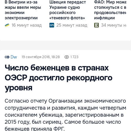
В Венгрии из-за
Швеция передаст
ФАО: Мир может
жары ввели меры
Украине судно
столкнуться с во
экономии
российского
продовольственн
электроэнергии
«теневого флота»
инфляции
16 минут назад
25 минут назад
34 минуты наз
Dw
19 сентября 2016, 18:28
1 723
Число беженцев в странах
ОЭСР достигло рекордного
уровня
Согласно отчету Организации экономического
сотрудничества и развития, каждым четвертым
соискателем убежища, зарегистрированным в
2015 году, был сириец. Самое большое число
беженцев приняла ФРГ.