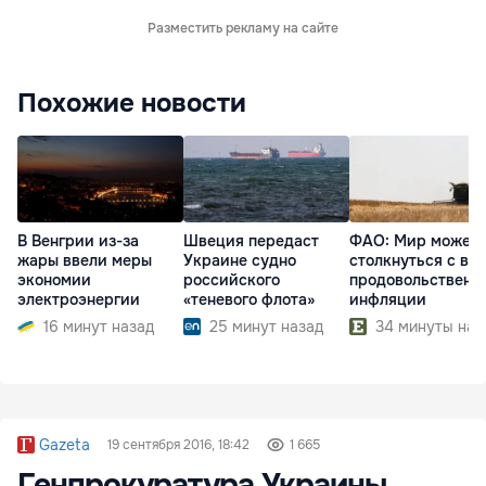
Разместить рекламу на сайте
Похожие новости
В Венгрии из-за
Швеция передаст
ФАО: Мир может
жары ввели меры
Украине судно
столкнуться с во
экономии
российского
продовольственн
электроэнергии
«теневого флота»
инфляции
16 минут назад
25 минут назад
34 минуты наз
Gazeta
19 сентября 2016, 18:42
1 665
Генпрокуратура Украины