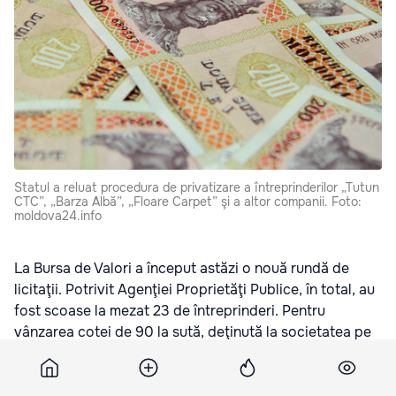
Statul a reluat procedura de privatizare a întreprinderilor „Tutun
CTC”, „Barza Albă”, „Floare Carpet” şi a altor companii. Foto:
moldova24.info
La Bursa de Valori a început astăzi o nouă rundă de
licitaţii. Potrivit Agenţiei Proprietăţi Publice, în total, au
fost scoase la mezat 23 de întreprinderi. Pentru
vânzarea cotei de 90 la sută, deţinută la societatea pe
acţiuni „Tutun CTC”, statul speră să obţină cel puţin 340
de milioane de lei.