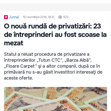
Jurnal
19 сентября 2016, 18:21
673
O nouă rundă de privatizări: 23
de întreprinderi au fost scoase la
mezat
Statul a reluat procedura de privatizare a
întreprinderilor „Tutun CTC”, „Barza Albă”,
„Floare Carpet” şi a altor companii, după ce în
primăvară nu s-au găsit investitori interesaţi de
aceste oferte.