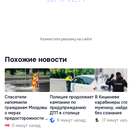
Разместить рекламу на сайте
Похожие новости
Спасатели
Полиция продолжает
В Кишиневе
напомнили
кампании по
карабинеры спас
гражданам Молдовы
предупреждению
мужчину, найден
о мерах
ДТП в столице
без сознания
предосторожности на
9 минут назад
17 минут назад
время непогоды
0 минут назад