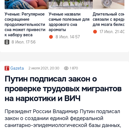
Ученые: Регулярное
Ученые назвали
Длительный сон
сокращение
самые полезные для
связали с вредн
продолжительности
здорового сна
для мозга белком
сна может привести
ароматы
17 Июл. 21:40
к набору веса
8 Июл. 14:57
8 Июл. 17:56
Gazeta
2 июля 2021, 20:30
1 870
Путин подписал закон о
проверке трудовых мигрантов
на наркотики и ВИЧ
Президент России Владимир Путин подписал
закон о создании единой федеральной
санитарно-эпидемиологической базы данных,