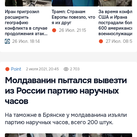
Иран пригрозил
Трамп: Cтранам
За время конфли
расширить
Европы повезло, что
США и Ирана
географию
я их друг
пострадали более
конфликта в случае
600 американски
26 Июл. 21:15
продолжения атак
военнослужащих
США
26 Июл. 18:14
27 Июл. 08:57
Point
2 июля 2021, 20:45
2 703
Молдаванин пытался вывезти
из России партию наручных
часов
На таможне в Брянске у молдаванина изъяли
партию наручных часов, всего 200 штук.