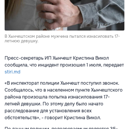
В Хынчештском районе мужчина пытался изнасиловать 17-
летнюю девушку.
Пресс-секретарь ИП Хынчешт Кристина Викол
сообщила, что инцидент произошел 1 июля, передает
stiri.md
«В инспекторат полиции Хынчешт поступил звонок.
Сообщалось, что в населенном пункте Хынчештского
района произошла попытка изнасилования 17-
летней девушки. По этому делу было начато
расследование для установления всех
обстоятельств», - говорит Кристина Викол.
По данным полиции, подозреваемым является 35-