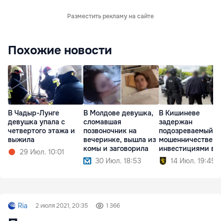
Разместить рекламу на сайте
Похожие новости
В Чадыр-Лунге
В Молдове девушка,
В Кишиневе
девушка упала с
сломавшая
задержан
четвертого этажа и
позвоночник на
подозреваемый в
выжила
вечеринке, вышла из
мошенничестве с
комы и заговорила
инвестициями в
29 Июл. 10:01
недвижимость
30 Июл. 18:53
14 Июл. 19:45
Ria
2 июля 2021, 20:35
1 366