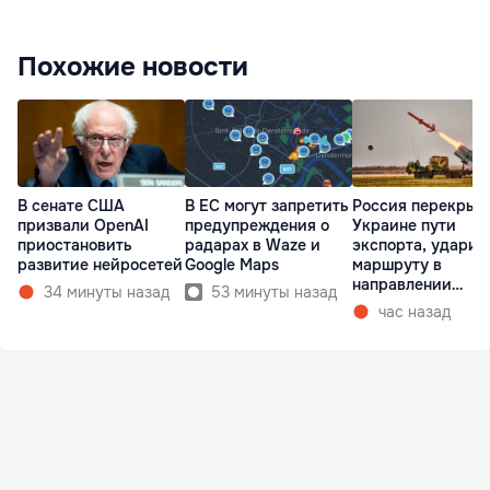
Похожие новости
В сенате США
В ЕС могут запретить
Россия перекрыв
призвали OpenAI
предупреждения о
Украине пути
приостановить
радарах в Waze и
экспорта, ударив
развитие нейросетей
Google Maps
маршруту в
направлении
34 минуты назад
53 минуты назад
Молдовы
час назад