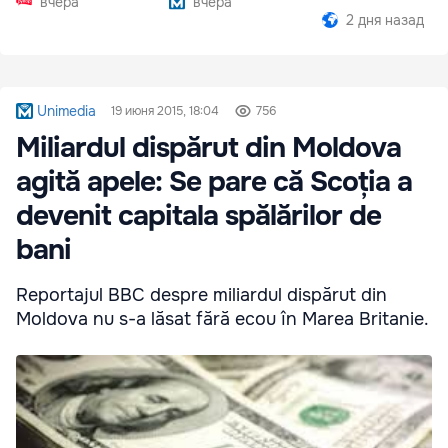
вчера
вчера
2 дня назад
Unimedia
19 июня 2015, 18:04
756
Miliardul dispărut din Moldova
agită apele: Se pare că Scoția a
devenit capitala spălărilor de
bani
Reportajul BBC despre miliardul dispărut din
Moldova nu s-a lăsat fără ecou în Marea Britanie.