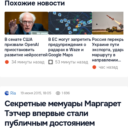
Похожие новости
В сенате США
В ЕС могут запретить
Россия перекрыв
призвали OpenAI
предупреждения о
Украине пути
приостановить
радарах в Waze и
экспорта, ударив
развитие нейросетей
Google Maps
маршруту в
направлении
34 минуты назад
53 минуты назад
Молдовы
час назад
Ria
19 июня 2015, 18:05
1 696
Секретные мемуары Маргарет
Тэтчер впервые стали
публичным достоянием