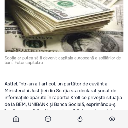
Scoția ar putea să fi devenit capitala europeană a spălărilor de
bani. Foto: capital.ro
Astfel, într-un alt articol, un purtător de cuvânt al
Ministerului Justiției din Scoția s-a declarat șocat de
informațiile apărute în raportul Kroll ce privește situația
de la BEM, UNIBANK și Banca Socială, exprimându-și
îngrijorarea că Scoția ar putea să fi devenit capitala
europeană a spălărilor de bani, transmite UNIMEDIA cu
referire la articolul publicat de BBC.