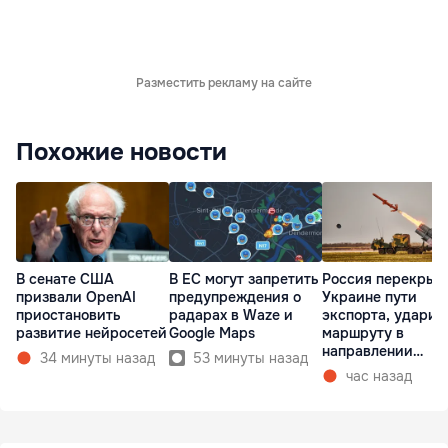
Разместить рекламу на сайте
Похожие новости
В сенате США
В ЕС могут запретить
Россия перекрыв
призвали OpenAI
предупреждения о
Украине пути
приостановить
радарах в Waze и
экспорта, ударив
развитие нейросетей
Google Maps
маршруту в
направлении
34 минуты назад
53 минуты назад
Молдовы
час назад