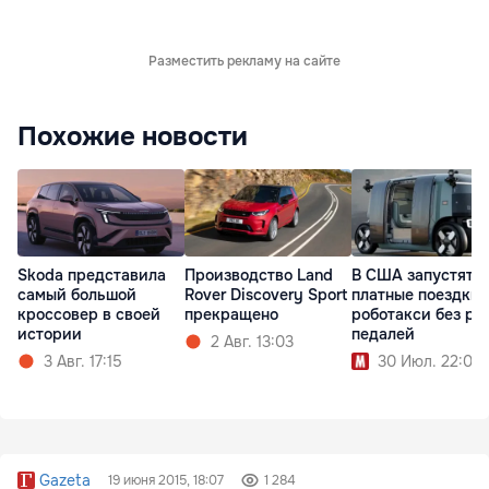
Разместить рекламу на сайте
Похожие новости
Skoda представила
Производство Land
В США запустят
самый большой
Rover Discovery Sport
платные поездки 
кроссовер в своей
прекращено
роботакси без ру
истории
педалей
2 Авг. 13:03
3 Авг. 17:15
30 Июл. 22:00
Gazeta
19 июня 2015, 18:07
1 284