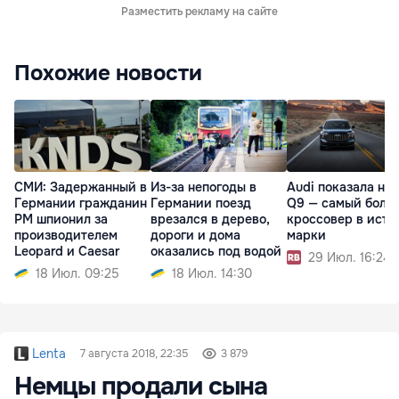
Разместить рекламу на сайте
Похожие новости
СМИ: Задержанный в
Из-за непогоды в
Audi показала но
Германии гражданин
Германии поезд
Q9 — самый боль
РМ шпионил за
врезался в дерево,
кроссовер в исто
производителем
дороги и дома
марки
Leopard и Caesar
оказались под водой
29 Июл. 16:24
18 Июл. 09:25
18 Июл. 14:30
Lenta
7 августа 2018, 22:35
3 879
Немцы продали сына