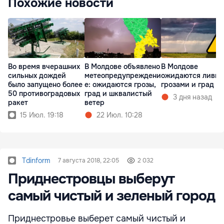
Похожие новости
Во время вчерашних
В Молдове объявлено
В Молдове
сильных дождей
метеопредупреждени
ожидаются ливни
было запущено более
е: ожидаются грозы,
грозами и град
50 противоградовых
град и шквалистый
3 дня назад
ракет
ветер
15 Июл. 19:18
22 Июл. 10:28
Tdinform
7 августа 2018, 22:05
2 032
Приднестровцы выберут
самый чистый и зеленый город
Приднестровье выберет самый чистый и