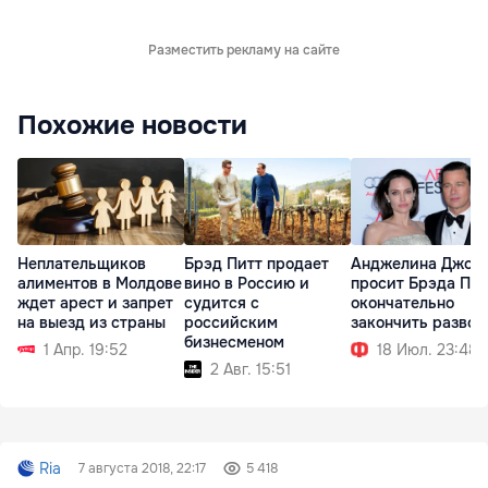
Разместить рекламу на сайте
Похожие новости
Неплательщиков
Брэд Питт продает
Анджелина Джол
алиментов в Молдове
вино в Россию и
просит Брэда Пит
ждет арест и запрет
судится с
окончательно
на выезд из страны
российским
закончить развод
бизнесменом
1 Апр. 19:52
18 Июл. 23:48
2 Авг. 15:51
Ria
7 августа 2018, 22:17
5 418