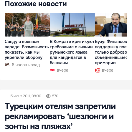
Похожие новости
Санду о военном
В Комрате критикуют
Бузу: Финансову
параде: Возможность
требование о знании
поддержку получ
показать, как мы
румынского языка
только доброволь
укрепили оборону
для кандидатов в
объединившиеся
башканы
примэрии
6 часов назад
вчера
вчера
15 июня 2011, 09:30
570
Турецким отелям запретили
рекламировать ‘шезлонги и
зонты на пляжах’