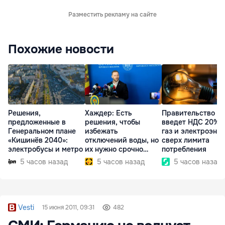
Разместить рекламу на сайте
Похожие новости
Решения,
Хаждер: Есть
Правительство
предложенные в
решения, чтобы
введет НДС 20% 
Генеральном плане
избежать
газ и электроэне
«Кишинёв 2040»:
отключений воды, но
сверх лимита
электробусы и метро
их нужно срочно
потребления
внедрить
5 часов назад
5 часов назад
5 часов назад
Vesti
15 июня 2011, 09:31
482