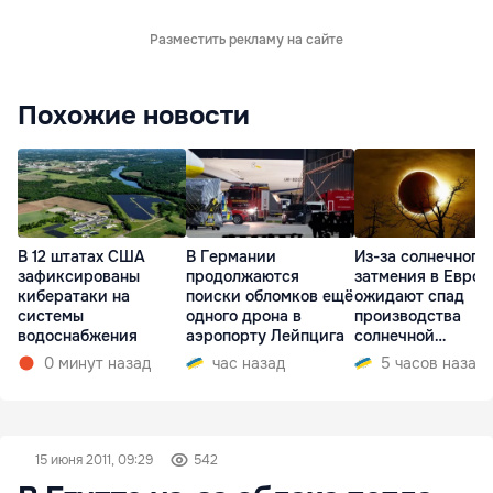
Разместить рекламу на сайте
Похожие новости
В 12 штатах США
В Германии
Из-за солнечного
зафиксированы
продолжаются
затмения в Европ
кибератаки на
поиски обломков ещё
ожидают спад
системы
одного дрона в
производства
водоснабжения
аэропорту Лейпцига
солнечной
электроэнергии
0 минут назад
час назад
5 часов назад
15 июня 2011, 09:29
542