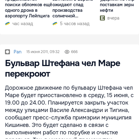
поиски обломков ещё
ожидают спад
поставкам зерна 
одного дрона в
производства
нефти
аэропорту Лейпцига
солнечной
вчера
электроэнергии
час назад
5 часов назад
Pan
15 июня 2011, 09:32
666
Бульвар Штефана чел Маре
перекроют
Дорожное движение по бульвару Штефана чел
Маре будет приостановлено в среду, 15 июня, с
19.00 до 24.00. Планируется закрыть участок
между улицами Василе Александри и Тигина,
сообщает пресс-служба примэрии муниципия
Кишинев. Это будет сделано в связи с
выполнением работ по порубке и очистке