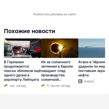
Разместить рекламу на сайте
Похожие новости
В Германии
Из-за солнечного
Атаки в Чёрном м
продолжаются
затмения в Европе
ударили по миро
поиски обломков ещё
ожидают спад
поставкам зерна 
одного дрона в
производства
нефти
аэропорту Лейпцига
солнечной
вчера
электроэнергии
час назад
5 часов назад