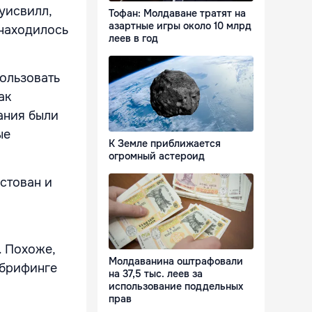
уисвилл,
Тофан: Молдаване тратят на
азартные игры около 10 млрд
 находилось
леев в год
ользовать
ак
ания были
ые
К Земле приближается
огромный астероид
стован и
. Похоже,
Молдаванина оштрафовали
 брифинге
на 37,5 тыс. леев за
использование поддельных
прав