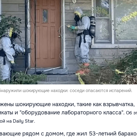
бнаружили шокирующие находки: соседи опасаются испарений.
жены шокирующие находки, такие как взрывчатка,
аты и "оборудование лабораторного класса".
Об э
ой на Daily Star.
вающие рядом с домом, где жил 53-летний барах