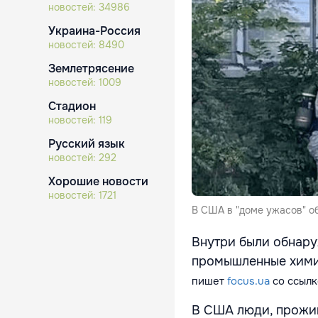
новостей:
34986
Украина-Россия
новостей:
8490
Землетрясение
новостей:
1009
Стадион
новостей:
119
Русский язык
новостей:
292
Хорошие новости
новостей:
1721
В США в "доме ужасов" о
Внутри были обнару
промышленные химик
пишет
focus.ua
со ссылк
В США люди, прожи