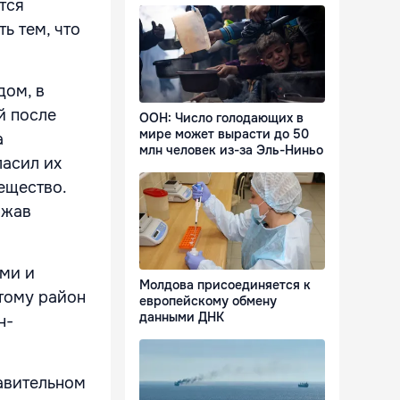
тся
ь тем, что
дом, в
й после
ООН: Число голодающих в
мире может вырасти до 50
а
млн человек из-за Эль-Ниньо
ласил их
ещество.
ржав
ми и
Молдова присоединяется к
тому район
европейскому обмену
данными ДНК
н-
авительном