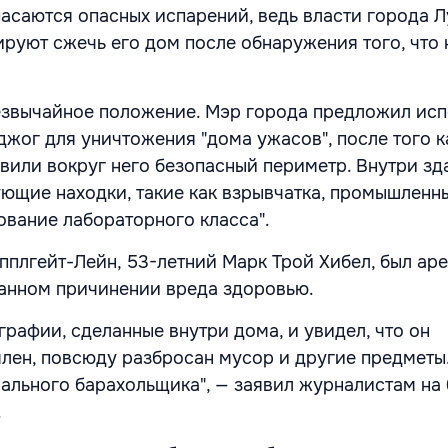
пасаются опасных испарений, ведь власти города Л
нируют сжечь его дом после обнаружения того, что
звычайное положение. Мэр города предложил исп
жог для уничтожения "дома ужасов", после того к
вили вокруг него безопасный периметр. Внутри зд
щие находки, такие как взрывчатка, промышленн
ование лабораторного класса".
пплгейт-Лейн, 53-летний Марк Трой Хибел, был аре
анном причинении вреда здоровью.
рафии, сделанные внутри дома, и увидел, что он
лен, повсюду разбросан мусор и другие предметы
мального барахольщика", — заявил журналистам на
.