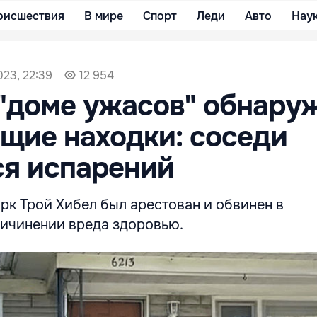
оисшествия
В мире
Спорт
Леди
Авто
Нау
023, 22:39
12 954
"доме ужасов" обнару
щие находки: соседи
ся испарений
рк Трой Хибел был арестован и обвинен в
ичинении вреда здоровью.