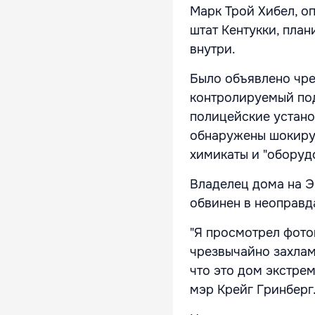
Марк Трой Хибел, о
штат Кентукки, пла
внутри.
Было объявлено чре
контролируемый под
полицейские устано
обнаружены шокирую
химикаты и "оборуд
Владелец дома на Э
обвинен в неоправд
"Я просмотрел фотог
чрезвычайно захлам
что это дом экстре
мэр Крейг Гринберг