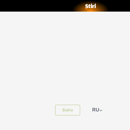
⌵
RU
Войти