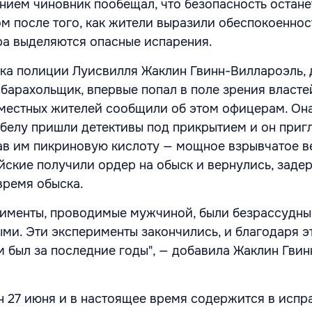
ением чиновник пообещал, что безопасность остане
м после того, как жители выразили обеспокоенност
а выделяются опасные испарения.
ка полиции Луисвилля Жаклин Гвинн-Виллароэль, 
барахольщик, впервые попал в поле зрения власте
о местных жителей сообщили об этом офицерам. Он
Хибелу пришли детективы под прикрытием и он приг
зав им пикриновую кислоту — мощное взрывчатое в
йские получили ордер на обыск и вернулись, заде
время обыска.
рименты, проводимые мужчиной, были безрассудны
ми. Эти эксперименты закончились, и благодаря э
м был за последние годы", — добавила Жаклин Гвин
н 27 июня и в настоящее время содержится в испр