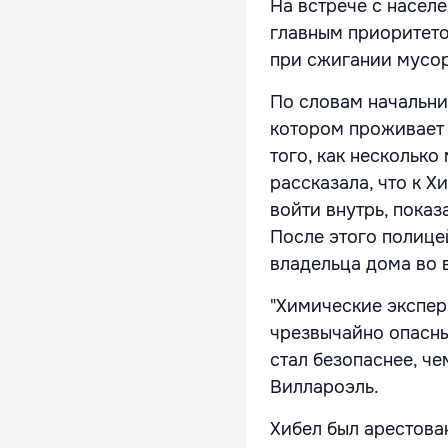
На встрече с насел
главным приоритето
при сжигании мусор
По словам начальни
котором проживает 
того, как нескольк
рассказала, что к 
войти внутрь, пока
После этого полице
владельца дома во 
"Химические экспе
чрезвычайно опасны
стал безопаснее, че
Виллароэль.
Хибел был арестова