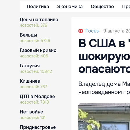
Политика
Экономика
Общество
Пр
Цены на топливо
новостей:
376
9 августа 2
Focus
Бельцы
В США в 
новостей:
5726
Газовый кризис
шокирую
новостей:
406
опасают
Гагаузия
новостей:
10842
Кишинев
Владелец дома Ма
новостей:
767
неоправданном пр
ДТП в Молдове
новостей:
7818
Нет войне
новостей:
131
Приднестровье