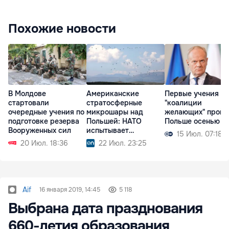
Похожие новости
В Молдове
Американские
Первые учения
стартовали
стратосферные
"коалиции
очередные учения по
микрошары над
желающих" пройд
подготовке резерва
Польшей: НАТО
Польше осенью
Вооруженных сил
испытывает
15 Июл. 07:18
технологии будущего
20 Июл. 18:36
22 Июл. 23:25
Aif
16 января 2019, 14:45
5 118
Выбрана дата празднования
660-летия образования