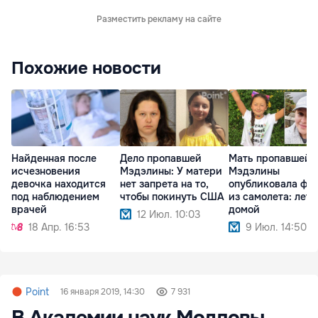
Разместить рекламу на сайте
Похожие новости
Найденная после
Дело пропавшей
Мать пропавшей
исчезновения
Мэдэлины: У матери
Мэдэлины
девочка находится
нет запрета на то,
опубликовала фо
под наблюдением
чтобы покинуть США
из самолета: лети
врачей
домой
12 Июл. 10:03
18 Апр. 16:53
9 Июл. 14:50
Point
16 января 2019, 14:30
7 931
В Академии наук Молдовы