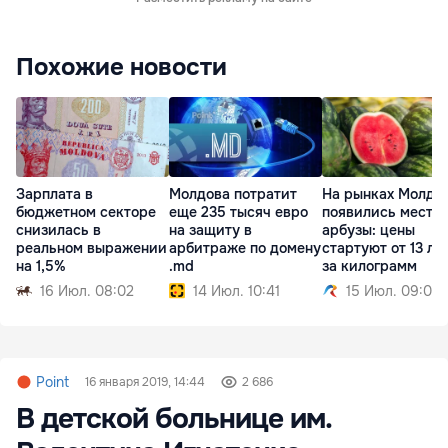
Похожие новости
Зарплата в
Молдова потратит
На рынках Молдо
бюджетном секторе
еще 235 тысяч евро
появились местн
снизилась в
на защиту в
арбузы: цены
реальном выражении
арбитраже по домену
стартуют от 13 ле
на 1,5%
.md
за килограмм
16 Июл. 08:02
14 Июл. 10:41
15 Июл. 09:01
Point
16 января 2019, 14:44
2 686
В детской больнице им.