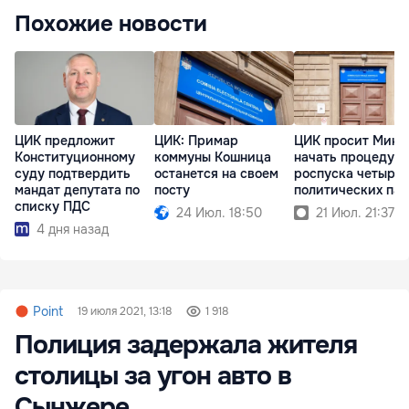
Похожие новости
ЦИК предложит
ЦИК: Примар
ЦИК просит Миню
Конституционному
коммуны Кошница
начать процедур
суду подтвердить
останется на своем
роспуска четырёх
мандат депутата по
посту
политических па
списку ПДС
24 Июл. 18:50
21 Июл. 21:37
4 дня назад
Point
19 июля 2021, 13:18
1 918
Полиция задержала жителя
столицы за угон авто в
Сынжере