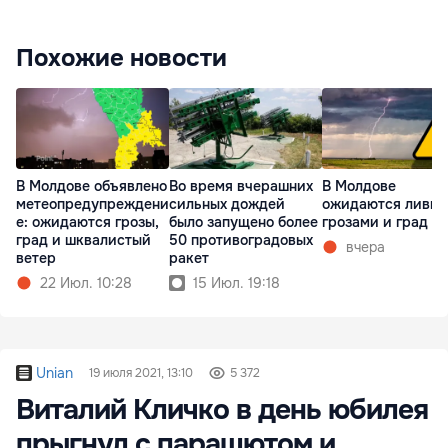
Похожие новости
В Молдове объявлено
Во время вчерашних
В Молдове
метеопредупреждени
сильных дождей
ожидаются ливни
е: ожидаются грозы,
было запущено более
грозами и град
град и шквалистый
50 противоградовых
вчера
ветер
ракет
22 Июл. 10:28
15 Июл. 19:18
Unian
19 июля 2021, 13:10
5 372
Виталий Кличко в день юбилея
прыгнул с парашютом и