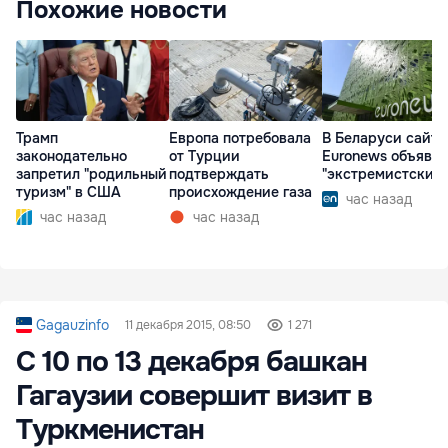
Похожие новости
Трамп
Европа потребовала
В Беларуси сайт
законодательно
от Турции
Euronews объявл
запретил "родильный
подтверждать
"экстремистским
туризм" в США
происхождение газа
час назад
час назад
час назад
Gagauzinfo
11 декабря 2015, 08:50
1 271
С 10 по 13 декабря башкан
Гагаузии совершит визит в
Туркменистан