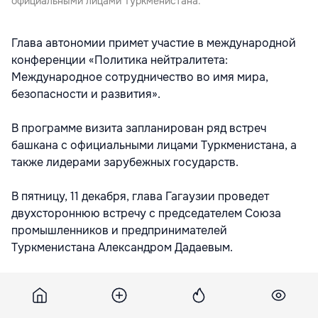
официальными лицами Туркменистана.
Глава автономии примет участие в международной
конференции «Политика нейтралитета:
Международное сотрудничество во имя мира,
безопасности и развития».
В программе визита запланирован ряд встреч
башкана с официальными лицами Туркменистана, а
также лидерами зарубежных государств.
В пятницу, 11 декабря, глава Гагаузии проведет
двухстороннюю встречу с председателем Союза
промышленников и предпринимателей
Туркменистана Александром Дадаевым.
В этот же день Ирина Влах примет участие во
встрече с президентом Белоруссии Александром
Лукашенко и президентом Грузии Георгием