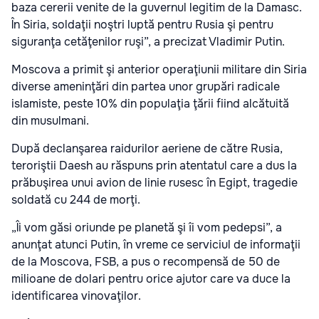
baza cererii venite de la guvernul legitim de la Damasc.
În Siria, soldaţii noştri luptă pentru Rusia şi pentru
siguranţa cetăţenilor ruşi”, a precizat Vladimir Putin.
Moscova a primit şi anterior operaţiunii militare din Siria
diverse ameninţări din partea unor grupări radicale
islamiste, peste 10% din populaţia ţării fiind alcătuită
din musulmani.
După declanşarea raidurilor aeriene de către Rusia,
teroriştii Daesh au răspuns prin atentatul care a dus la
prăbuşirea unui avion de linie rusesc în Egipt, tragedie
soldată cu 244 de morţi.
„Îi vom găsi oriunde pe planetă şi îi vom pedepsi”, a
anunţat atunci Putin, în vreme ce serviciul de informaţii
de la Moscova, FSB, a pus o recompensă de 50 de
milioane de dolari pentru orice ajutor care va duce la
identificarea vinovaţilor.