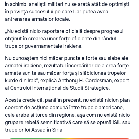
În schimb, analiştii militari nu se arată atât de optimişti
în privinţa succesului pe care l-ar putea avea
antrenarea armatelor locale.
„Nu există nicio raportare oficială despre progresul
obţinut în crearea unor forţe eficiente din rândul
trupelor guvernamentale irakiene.
Nu cunoaştem nici măcar punctele forte sau slabe ale
armatei irakiene, rezultatul încercărilor de a crea forţe
armate sunite sau măcar forţa şi slăbiciunea trupelor
kurde din Irak”, explică Anthony H. Cordesman, expert
al Centrului Internaţional de Studii Strategice.
Acesta crede că, până în prezent, nu există niciun plan
coerent de acţiune comună între trupele americane,
cele arabe şi turce din regiune, aşa cum nu există nicio
grupare rebelă semnificativă care să se opună ISIL sau
trupelor lui Assad în Siria.