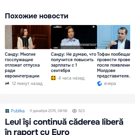
Похожие новости
Санду: Многие
Санду: Не думаю, что
Тофан пообещал
госслужащие
получится повысить
провести провер
отложат отпуска
зарплаты с 1
после появления 
ради
сентября
Молдове
евроинтеграции
представителя
4 часа назад
Южной Осетии
12 минут назад
вчера
Publika
11 декабря 2015, 08:56
923
Leul îşi continuă căderea liberă
în raport cu Euro