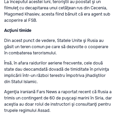
La începutul acestei luni, teroriştii au poostat şi un
filmuleţ cu decapitarea unui cetăţean rus din Cecenia,
Magomed Khasiev, acesta fiind bănuit că era agent sub
acoperire al FSB.
Acţiuni timide
Din acest punct de vedere, Statele Unite şi Rusia au
găsit un teren comun pe care să dezvolte o cooperare
în combaterea terorismului.
Însă, în afara raidurilor aeriene frecvente, cele două
state dau deocamdată dovadă de timiditate în privinţa
implicării într-un război terestru împotriva jihadiştilor
din Statul Islamic.
Agenţia iraniană Fars News a raportat recent că Rusia a
trimis un contingent de 60 de puşcaşi marini în Siria, dar
aceştia au doar rolul de instructori şi consultanţi pentru
trupele regimului Assad.