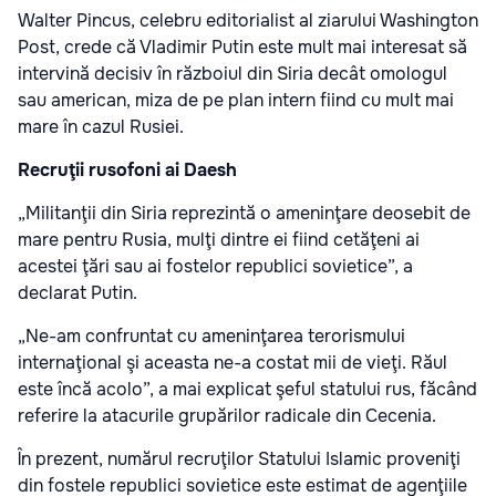
Walter Pincus, celebru editorialist al ziarului Washington
Post, crede că Vladimir Putin este mult mai interesat să
intervină decisiv în războiul din Siria decât omologul
sau american, miza de pe plan intern fiind cu mult mai
mare în cazul Rusiei.
Recruţii rusofoni ai Daesh
„Militanţii din Siria reprezintă o ameninţare deosebit de
mare pentru Rusia, mulţi dintre ei fiind cetăţeni ai
acestei ţări sau ai fostelor republici sovietice”, a
declarat Putin.
„Ne-am confruntat cu ameninţarea terorismului
internaţional şi aceasta ne-a costat mii de vieţi. Răul
este încă acolo”, a mai explicat şeful statului rus, făcând
referire la atacurile grupărilor radicale din Cecenia.
În prezent, numărul recruţilor Statului Islamic proveniţi
din fostele republici sovietice este estimat de agenţiile