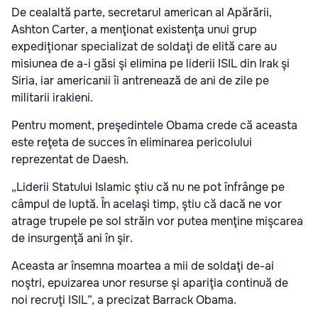
De cealaltă parte, secretarul american al Apărării,
Ashton Carter, a menţionat existenţa unui grup
expediţionar specializat de soldaţi de elită care au
misiunea de a-i găsi şi elimina pe liderii ISIL din Irak şi
Siria, iar americanii îi antrenează de ani de zile pe
militarii irakieni.
Pentru moment, preşedintele Obama crede că aceasta
este reţeta de succes în eliminarea pericolului
reprezentat de Daesh.
„Liderii Statului Islamic ştiu că nu ne pot înfrânge pe
câmpul de luptă. În acelaşi timp, ştiu că dacă ne vor
atrage trupele pe sol străin vor putea menţine mişcarea
de insurgenţă ani în şir.
Aceasta ar însemna moartea a mii de soldaţi de-ai
noştri, epuizarea unor resurse şi apariţia continuă de
noi recruţi ISIL”, a precizat Barrack Obama.