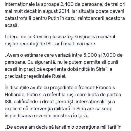
internaţionale la aproape 2.400 de persoane, de trei ori
mai mult decât în august 2014, iar situaţia poate deveni
catastrofală pentru Putin în cazul reîntoarcerii acestora
acasă.
Liderul de la Kremlin plusează şi susţine că numărul
ruşilor recrutaţi de ISIL ar fi mult mai mare.
„Avem o estimare care variază între 5.000 şi 7.000 de
persoane. Cu siguranţă, nu le putem permite să pună
acasă în practică experienţa dobândită în Siria”, a
precizat preşedintele Rusiei.
În discuţiile avute cu preşedintele francez Francois
Hollande, Putin s-a referit la ruşii care luptă de partea
ISIL calificându-i drept „terorişti internaţionali” şi a
explicat că intervenţia militară în Siria are ca scop
împiedicarea revenirii acestora în ţară.
„De aceea am decis să lansăm o operaţiune militară în