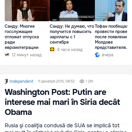
Санду: Многие
Санду: Не думаю, что
Тофан пообещал
госслужащие
получится повысить
провести провер
отложат отпуска
зарплаты с 1
после появления 
ради
сентября
Молдове
евроинтеграции
представителя
4 часа назад
Южной Осетии
12 минут назад
вчера
Independent
11 декабря 2015, 08:52
1 261
Washington Post: Putin are
interese mai mari în Siria decât
Obama
Rusia şi coaliţia condusă de SUA se implică tot