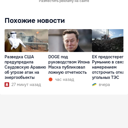
Разместить рекламу на сайте
Похожие новости
Разведка США
DOGE под
ЕК предостерегла
предупредила
руководством Илона
Румынию в связи 
Саудовскую Аравию
Маска публиковал
намерением
об угрозе атак на
ложную отчетность
отстрочить отказ 
энергообъекты
угольных ТЭС
час назад
27 минут назад
вчера