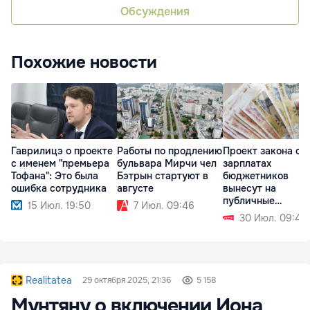
Обсуждения
Похожие новости
Гаврилицэ о проекте
Работы по продлению
Проект закона о
с именем "премьера
бульвара Мирчи чел
зарплатах
Тофана": Это была
Бэтрын стартуют в
бюджетников
ошибка сотрудника
августе
вынесут на
публичные
15 Июл. 19:50
7 Июл. 09:46
обсуждения в
30 Июл. 09:49
сентябре
Realitatea
29 октября 2025, 21:36
5 158
Мунтяну о включении Иона