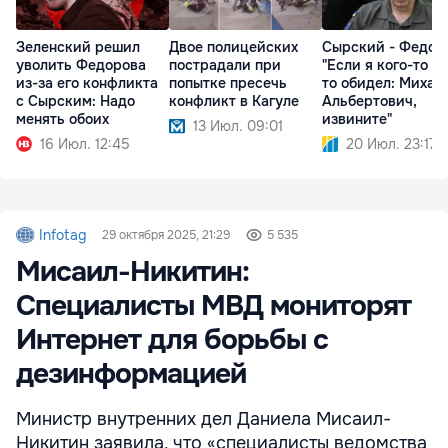
Зеленский решил
Двое полицейских
Сырский - Федор
уволить Федорова
пострадали при
"Если я кого-то ч
из-за его конфликта
попытке пресечь
то обидел: Михаи
с Сырским: Надо
конфликт в Кагуле
Альбертович,
менять обоих
извините"
13 Июл. 09:01
16 Июл. 12:45
20 Июл. 23:17
Infotag
29 октября 2025, 21:29
5 535
Мисаил-Никитин:
Специалисты МВД мониторят
Интернет для борьбы с
дезинформацией
Министр внутренних дел Даниела Мисаил-
Никитин заявила, что «специалисты ведомства