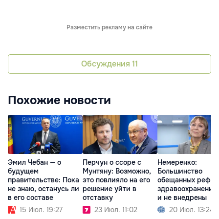
Разместить рекламу на сайте
Обсуждения
11
Похожие новости
Эмил Чебан — о
Перчун о ссоре с
Немеренко:
будущем
Мунтяну: Возможно,
Большинство
правительстве: Пока
это повлияло на его
обещанных рефор
не знаю, останусь ли
решение уйти в
здравоохранении
в его составе
отставку
и не внедрены
15 Июл. 19:27
23 Июл. 11:02
20 Июл. 13:24