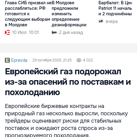
Глава СИБ призвал не
В Молдове
Барбалат: В Цент
расслабляться: РФ
предложили
Patriot 11 начальн
готовится к
изменить
и 2 подчинённых
следующим выборам
определение
вчера
в Молдове
дезинформации
10 Июл. 10:01
2 дня назад
Epravda
29 октября 2025, 21:25
4 022
Европейский газ подорожал
из-за опасений по поставкам и
похолоданию
Европейские биржевые контракты на
природный газ несколько выросли, поскольку
трейдеры оценивают риски для стабильных
поставок и ожидают роста спроса из-за
прогнозируемого похолодания.