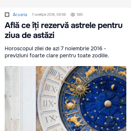
Acvaria
7 ноября 2016, 09:56
585
Află ce îți rezervă astrele pentru
ziua de astăzi
Horoscopul zilei de azi 7 noiembrie 2016 -
previziuni foarte clare pentru toate zodiile.