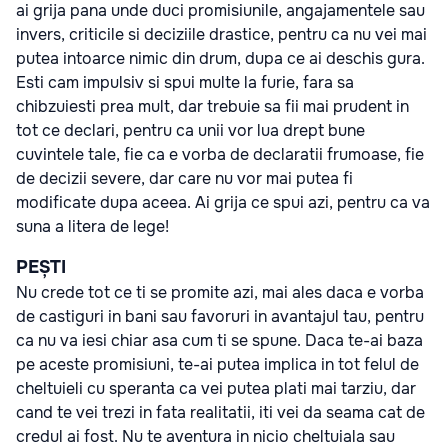
ai grija pana unde duci promisiunile, angajamentele sau
invers, criticile si deciziile drastice, pentru ca nu vei mai
putea intoarce nimic din drum, dupa ce ai deschis gura.
Esti cam impulsiv si spui multe la furie, fara sa
chibzuiesti prea mult, dar trebuie sa fii mai prudent in
tot ce declari, pentru ca unii vor lua drept bune
cuvintele tale, fie ca e vorba de declaratii frumoase, fie
de decizii severe, dar care nu vor mai putea fi
modificate dupa aceea. Ai grija ce spui azi, pentru ca va
suna a litera de lege!
PEȘTI
Nu crede tot ce ti se promite azi, mai ales daca e vorba
de castiguri in bani sau favoruri in avantajul tau, pentru
ca nu va iesi chiar asa cum ti se spune. Daca te-ai baza
pe aceste promisiuni, te-ai putea implica in tot felul de
cheltuieli cu speranta ca vei putea plati mai tarziu, dar
cand te vei trezi in fata realitatii, iti vei da seama cat de
credul ai fost. Nu te aventura in nicio cheltuiala sau