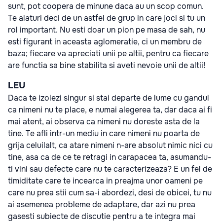
sunt, pot coopera de minune daca au un scop comun.
Te alaturi deci de un astfel de grup in care joci si tu un
rol important. Nu esti doar un pion pe masa de sah, nu
esti figurant in aceasta aglomeratie, ci un membru de
baza; fiecare va apreciati unii pe altii, pentru ca fiecare
are functia sa bine stabilita si aveti nevoie unii de altii!
LEU
Daca te izolezi singur si stai departe de lume cu gandul
ca nimeni nu te place, e numai alegerea ta, dar daca ai fi
mai atent, ai observa ca nimeni nu doreste asta de la
tine. Te afli intr-un mediu in care nimeni nu poarta de
grija celuilalt, ca atare nimeni n-are absolut nimic nici cu
tine, asa ca de ce te retragi in carapacea ta, asumandu-
ti vini sau defecte care nu te caracterizeaza? E un fel de
timiditate care te incearca in preajma unor oameni pe
care nu prea stii cum sa-i abordezi, desi de obicei, tu nu
ai asemenea probleme de adaptare, dar azi nu prea
gasesti subiecte de discutie pentru a te integra mai