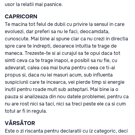
usor la relatii mai pasnice.
CAPRICORN
Te macina tot felul de dubii cu privire la sensul in care
evoluezi, dar preferi sa nu le faci, deocamdata,
cunoscute. Mai bine ai spune clar ca nu crezi in directia
spre care te indrepti, deoarece intuitia te trage de
maneca. Trezeste-te si ai curajul sa te opui daca tot
simti ceva ca te trage inapoi, e posibil sa nu fie, cu
adevarat, calea cea mai buna pentru ceea ce ti-ai
propus si, daca nu iei masuri acum, sub influenta
suspiciunii care te incearca, vei pierde timp si energie
inutil pentru roade mult sub asteptari. Mai bine ia o
pauza si analizeaza din nou datele problemei, pentru ca
nu are rost nici sa taci, nici sa treci peste ele ca si cum
totul ar fi in regula.
VĂRSĂTOR
Este o zi riscanta pentru declaratii cu iz categoric, deci