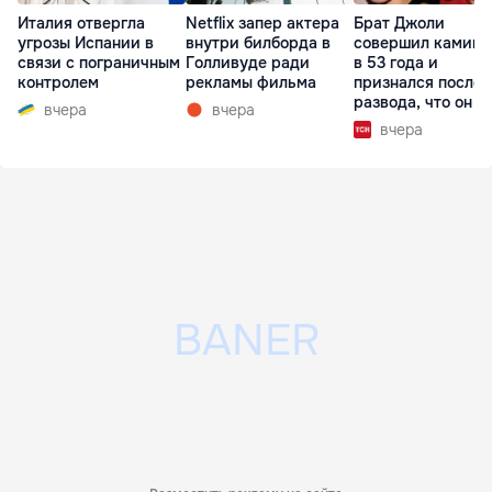
Италия отвергла
Netflix запер актера
Брат Джоли
угрозы Испании в
внутри билборда в
совершил каминг
связи с пограничным
Голливуде ради
в 53 года и
контролем
рекламы фильма
признался после
развода, что он г
вчера
вчера
вчера