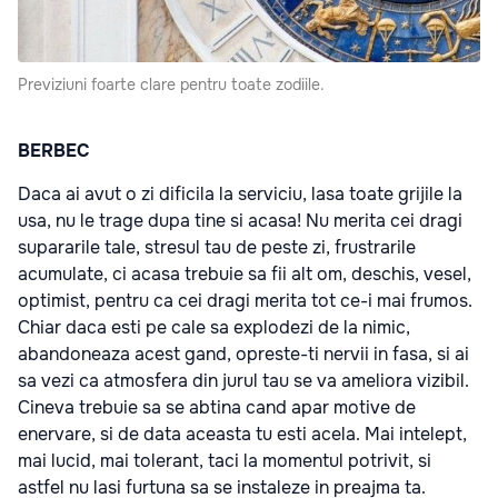
Previziuni foarte clare pentru toate zodiile.
BERBEC
Daca ai avut o zi dificila la serviciu, lasa toate grijile la
usa, nu le trage dupa tine si acasa! Nu merita cei dragi
supararile tale, stresul tau de peste zi, frustrarile
acumulate, ci acasa trebuie sa fii alt om, deschis, vesel,
optimist, pentru ca cei dragi merita tot ce-i mai frumos.
Chiar daca esti pe cale sa explodezi de la nimic,
abandoneaza acest gand, opreste-ti nervii in fasa, si ai
sa vezi ca atmosfera din jurul tau se va ameliora vizibil.
Cineva trebuie sa se abtina cand apar motive de
enervare, si de data aceasta tu esti acela. Mai intelept,
mai lucid, mai tolerant, taci la momentul potrivit, si
astfel nu lasi furtuna sa se instaleze in preajma ta.