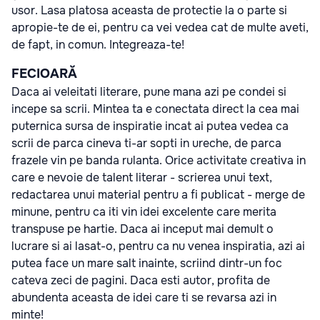
usor. Lasa platosa aceasta de protectie la o parte si
apropie-te de ei, pentru ca vei vedea cat de multe aveti,
de fapt, in comun. Integreaza-te!
FECIOARĂ
Daca ai veleitati literare, pune mana azi pe condei si
incepe sa scrii. Mintea ta e conectata direct la cea mai
puternica sursa de inspiratie incat ai putea vedea ca
scrii de parca cineva ti-ar sopti in ureche, de parca
frazele vin pe banda rulanta. Orice activitate creativa in
care e nevoie de talent literar - scrierea unui text,
redactarea unui material pentru a fi publicat - merge de
minune, pentru ca iti vin idei excelente care merita
transpuse pe hartie. Daca ai inceput mai demult o
lucrare si ai lasat-o, pentru ca nu venea inspiratia, azi ai
putea face un mare salt inainte, scriind dintr-un foc
cateva zeci de pagini. Daca esti autor, profita de
abundenta aceasta de idei care ti se revarsa azi in
minte!