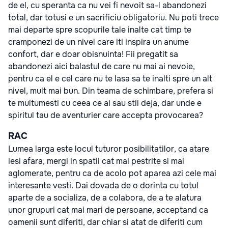
de el, cu speranta ca nu vei fi nevoit sa-l abandonezi
total, dar totusi e un sacrificiu obligatoriu. Nu poti trece
mai departe spre scopurile tale inalte cat timp te
cramponezi de un nivel care iti inspira un anume
confort, dar e doar obisnuinta! Fii pregatit sa
abandonezi aici balastul de care nu mai ai nevoie,
pentru ca el e cel care nu te lasa sa te inalti spre un alt
nivel, mult mai bun. Din teama de schimbare, prefera si
te multumesti cu ceea ce ai sau stii deja, dar unde e
spiritul tau de aventurier care accepta provocarea?
RAC
Lumea larga este locul tuturor posibilitatilor, ca atare
iesi afara, mergi in spatii cat mai pestrite si mai
aglomerate, pentru ca de acolo pot aparea azi cele mai
interesante vesti. Dai dovada de o dorinta cu totul
aparte de a socializa, de a colabora, de a te alatura
unor grupuri cat mai mari de persoane, acceptand ca
oamenii sunt diferiti, dar chiar si atat de diferiti cum