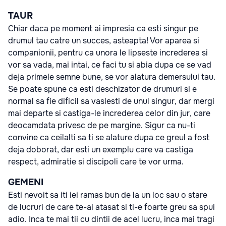
TAUR
Chiar daca pe moment ai impresia ca esti singur pe
drumul tau catre un succes, asteapta! Vor aparea si
companionii, pentru ca unora le lipseste increderea si
vor sa vada, mai intai, ce faci tu si abia dupa ce se vad
deja primele semne bune, se vor alatura demersului tau.
Se poate spune ca esti deschizator de drumuri si e
normal sa fie dificil sa vaslesti de unul singur, dar mergi
mai departe si castiga-le increderea celor din jur, care
deocamdata privesc de pe margine. Sigur ca nu-ti
convine ca ceilalti sa ti se alature dupa ce greul a fost
deja doborat, dar esti un exemplu care va castiga
respect, admiratie si discipoli care te vor urma.
GEMENI
Esti nevoit sa iti iei ramas bun de la un loc sau o stare
de lucruri de care te-ai atasat si ti-e foarte greu sa spui
adio. Inca te mai tii cu dintii de acel lucru, inca mai tragi