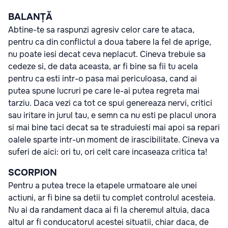
BALANȚĂ
Abtine-te sa raspunzi agresiv celor care te ataca,
pentru ca din conflictul a doua tabere la fel de aprige,
nu poate iesi decat ceva neplacut. Cineva trebuie sa
cedeze si, de data aceasta, ar fi bine sa fii tu acela
pentru ca esti intr-o pasa mai periculoasa, cand ai
putea spune lucruri pe care le-ai putea regreta mai
tarziu. Daca vezi ca tot ce spui genereaza nervi, critici
sau iritare in jurul tau, e semn ca nu esti pe placul unora
si mai bine taci decat sa te straduiesti mai apoi sa repari
oalele sparte intr-un moment de irascibilitate. Cineva va
suferi de aici: ori tu, ori celt care incaseaza critica ta!
SCORPION
Pentru a putea trece la etapele urmatoare ale unei
actiuni, ar fi bine sa detii tu complet controlul acesteia.
Nu ai da randament daca ai fi la cheremul altuia, daca
altul ar fi conducatorul acestei situatii, chiar daca, de