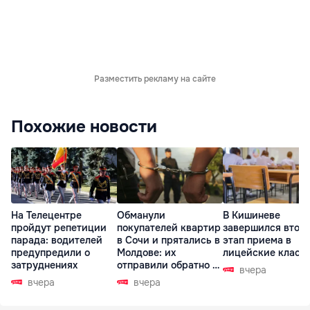
Разместить рекламу на сайте
Похожие новости
На Телецентре
Обманули
В Кишиневе
пройдут репетиции
покупателей квартир
завершился втор
парада: водителей
в Сочи и прятались в
этап приема в
предупредили о
Молдове: их
лицейские класс
затруднениях
отправили обратно в
вчера
РФ
вчера
вчера