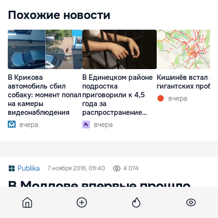
Похожие новости
В Крикова
В Единецком районе
Кишинёв встал в
автомобиль сбил
подростка
гигантских пробк
собаку: момент попал
приговорили к 4,5
вчера
на камеры
года за
видеонаблюдения
распространение
наркотиков
вчера
вчера
Publika
7 ноября 2016, 09:40
4 074
В Молдове впервые прошло
соревнование лошадей