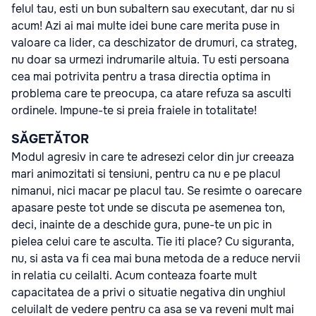
felul tau, esti un bun subaltern sau executant, dar nu si
acum! Azi ai mai multe idei bune care merita puse in
valoare ca lider, ca deschizator de drumuri, ca strateg,
nu doar sa urmezi indrumarile altuia. Tu esti persoana
cea mai potrivita pentru a trasa directia optima in
problema care te preocupa, ca atare refuza sa asculti
ordinele. Impune-te si preia fraiele in totalitate!
SĂGETĂTOR
Modul agresiv in care te adresezi celor din jur creeaza
mari animozitati si tensiuni, pentru ca nu e pe placul
nimanui, nici macar pe placul tau. Se resimte o oarecare
apasare peste tot unde se discuta pe asemenea ton,
deci, inainte de a deschide gura, pune-te un pic in
pielea celui care te asculta. Tie iti place? Cu siguranta,
nu, si asta va fi cea mai buna metoda de a reduce nervii
in relatia cu ceilalti. Acum conteaza foarte mult
capacitatea de a privi o situatie negativa din unghiul
celuilalt de vedere pentru ca asa se va reveni mult mai