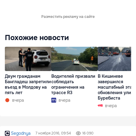
Разместить рекламу на сайте
Похожие новости
Двум гражданам
Водителей призвали
В Кишиневе
Бангладеш запретили
соблюдать
завершился
въезд в Молдову на
ограничения на
масштабный этап
пять лет
трассе R3
обновления улиц
Буребиста
вчера
вчера
вчера
Segodnya
7 ноября 2016, 09:54
16 090