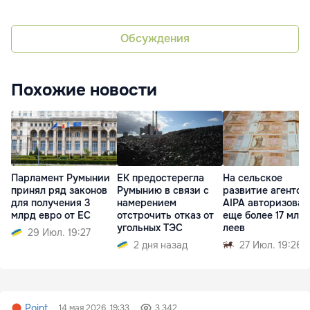
Обсуждения
Похожие новости
Парламент Румынии
ЕК предостерегла
На сельское
принял ряд законов
Румынию в связи с
развитие агентст
для получения 3
намерением
AIPA авторизовал
млрд евро от ЕС
отстрочить отказ от
еще более 17 млн
угольных ТЭС
леев
29 Июл. 19:27
2 дня назад
27 Июл. 19:26
Point
14 мая 2026, 19:33
3 342