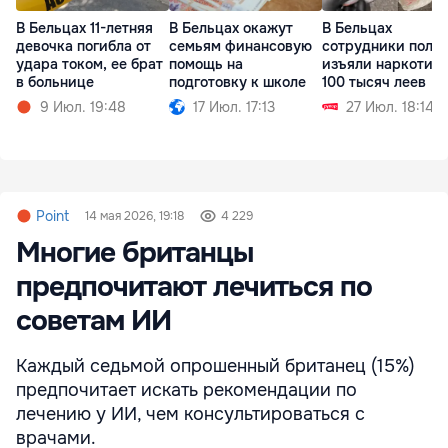
В Бельцах 11-летняя
В Бельцах окажут
В Бельцах
девочка погибла от
семьям финансовую
сотрудники поли
удара током, ее брат
помощь на
изъяли наркотики
в больнице
подготовку к школе
100 тысяч леев
9 Июл. 19:48
17 Июл. 17:13
27 Июл. 18:14
Point
14 мая 2026, 19:18
4 229
Многие британцы
предпочитают лечиться по
советам ИИ
Каждый седьмой опрошенный британец (15%)
предпочитает искать рекомендации по
лечению у ИИ, чем консультироваться с
врачами.