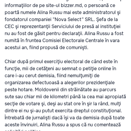
informaţiilor de pe site-ul bizzer.md, o persoană ce
poartă numele Alina Russu mai este administratorul şi
fondatorul companiei ”Nova Select” SRL. Şefa de la
CEC şi reprezentanţii Serviciului de presă al instituţiei
nu au fost de găsit pentru declaraţii. Alina Russu a fost
numită în fruntea Comisiei Electorale Centrale în vara
acestui an, fiind propusă de comunişti.
Chiar după primul exerciţiu electoral de când este în
funcţie, mii de cetăţeni au semnat o petiţie online în
care i-au cerut demisia, fiind nemulţumiţi de
organizarea defectuoasă a alegerilor prezidenţiale
peste hotare. Moldovenii din străinătate au parcurs
sute sau chiar mii de kilometri până la cea mai apropiată
secţie de votare şi, deşi au stat ore în şir la rând, mulţi
dintre ei nu şi-au putut exercita dreptul constituţional.
Întrebată de jurnalişti dacă îşi va da demisia după toate
aceste învinuiri, Alina Russu a spus că nu comentează