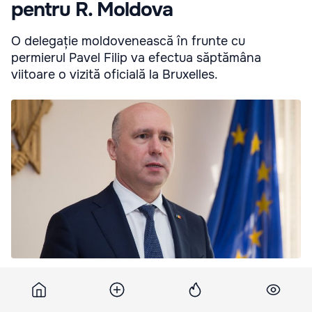
pentru R. Moldova
O delegație moldovenească în frunte cu
permierul Pavel Filip va efectua săptămâna
viitoare o vizită oficială la Bruxelles.
O delegație moldovenească în frunte cu permierul Pavel Filip va
efectua săptămâna viitoare o vizită oficială la Bruxelles. Foto:
telegrafonline.ro