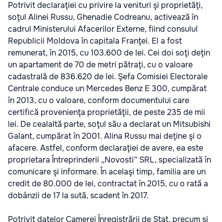
Potrivit declaraţiei cu privire la venituri şi proprietăţi,
soţul Alinei Russu, Ghenadie Codreanu, activează în
cadrul Ministerului Afacerilor Externe, fiind consulul
Republicii Moldova în capitala Franţei. El a fost
remunerat, în 2015, cu 103.600 de lei. Cei doi soţi deţin
un apartament de 70 de metri pătraţi, cu o valoare
cadastrală de 836.620 de lei. Şefa Comisiei Electorale
Centrale conduce un Mercedes Benz E 300, cumpărat
în 2013, cu o valoare, conform documentului care
certifică provenienţa proprietăţii, de peste 235 de mii
lei. De cealaltă parte, soţul său a declarat un Mitsubishi
Galant, cumpărat în 2001. Alina Russu mai deţine şi o
afacere. Astfel, conform declaraţiei de avere, ea este
proprietara Întreprinderii „Novosti” SRL, specializată în
comunicare şi informare. În acelaşi timp, familia are un
credit de 80.000 de lei, contractat în 2015, cu o rată a
dobânzii de 17 la sută, scadent în 2017.
Potrivit datelor Camerei Înregistrării de Stat, precum şi