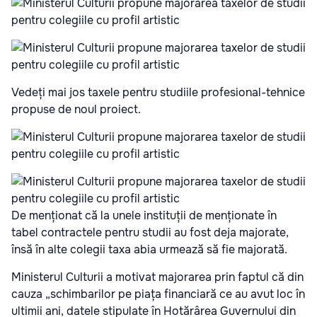
Vedeți mai jos taxele pentru studiile profesional-tehnice
propuse de noul proiect.
De menționat că la unele instituții de menționate în
tabel contractele pentru studii au fost deja majorate,
însă în alte colegii taxa abia urmează să fie majorată.
Ministerul Culturii a motivat majorarea prin faptul că din
cauza „schimbarilor pe piața financiară ce au avut loc în
ultimii ani, datele stipulate în Hotărârea Guvernului din