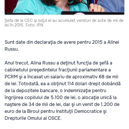
Şefa de la CEC şi soţul ei au acumulat venituri de sute de mii de
lei în 2015. Foto: IPN
Sunt date din declaraţia de avere pentru 2015 a Alinei
Russu.
Anul trecut, Alina Russu a deţinut funcţia de şefă a
cabinetului preşedintelui fracţiunii parlamentare a
PCRM şi a încasat un salariu de aproximativ 68 de mii
de lei. Totodată, ea a obţinut 114 dolari drept dobândă
de la depozitele bancare, o indemnizaţie pentru
îngrijirea copilului de 5.100 de lei, o alocaţie unică la
naştere de 34 de mii de lei, dar şi un venit de 1.200 de
euro de la Biroul pentru Instituţii Democratice şi
Drepturile Omului al OSCE.