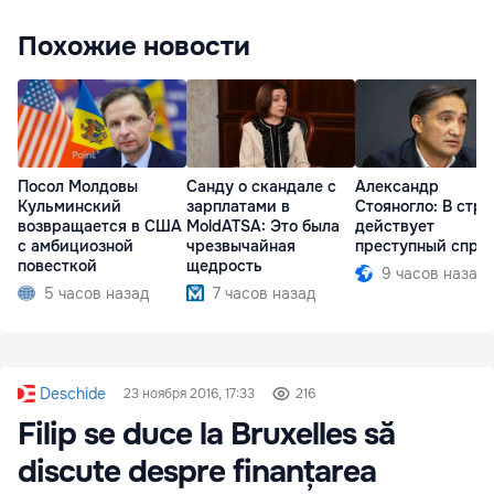
Похожие новости
Посол Молдовы
Санду о скандале с
Александр
Кульминский
зарплатами в
Стояногло: В стра
возвращается в США
MoldATSA: Это была
действует
с амбициозной
чрезвычайная
преступный спру
повесткой
щедрость
9 часов назад
5 часов назад
7 часов назад
Deschide
23 ноября 2016, 17:33
216
Filip se duce la Bruxelles să
discute despre finanțarea