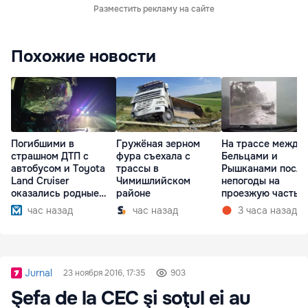
Разместить рекламу на сайте
Похожие новости
Погибшими в
Гружёная зерном
На трассе между
страшном ДТП с
фура съехала с
Бельцами и
автобусом и Toyota
трассы в
Рышканами после
Land Cruiser
Чимишлийском
непогоды на
оказались родные
районе
проезжую часть
братья
упали деревья
час назад
час назад
3 часа назад
Jurnal
23 ноября 2016, 17:35
903
Şefa de la CEC şi soţul ei au