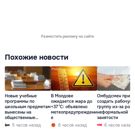
Разместить рекламу на сайте
Похожие новости
Новые учебные
В Молдове
Омбудсмен призв
программы по
ожидается жара до
создать рабочую
школьным предметам
+37 °C: объявлено
группу из-за рост
вынесены на
метеопредупреждени
неформальной
общественные
е
занятости
консультации
5 часов назад
6 часов назад
6 часов назад