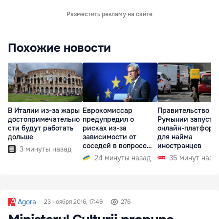
Разместить рекламу на сайте
Похожие новости
В Италии из-за жары
Еврокомиссар
Правительство
достопримечательно
предупредил о
Румынии запусти
сти будут работать
рисках из-за
онлайн-платформ
дольше
зависимости от
для найма
соседей в вопросе
иностранцев
3 минуты назад
границ
24 минуты назад
35 минут наза
Agora
23 ноября 2016, 17:49
276