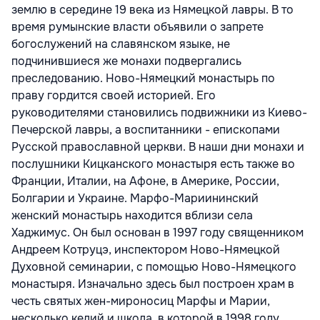
землю в середине 19 века из Нямецкой лавры. В то
время румынские власти объявили о запрете
богослужений на славянском языке, не
подчинившиеся же монахи подвергались
преследованию. Ново-Нямецкий монастырь по
праву гордится своей историей. Его
руководителями становились подвижники из Киево-
Печерской лавры, а воспитанники - епископами
Русской православной церкви. В наши дни монахи и
послушники Кицканского монастыря есть также во
Франции, Италии, на Афоне, в Америке, России,
Болгарии и Украине. Марфо-Мариининский
женский монастырь находится вблизи села
Хаджимус. Он был основан в 1997 году священником
Андреем Котруцэ, инспектором Ново-Нямецкой
Духовной семинарии, с помощью Ново-Нямецкого
монастыря. Изначально здесь был построен храм в
честь святых жен-мироносиц Марфы и Марии,
несколько келий и школа, в которой в 1998 году