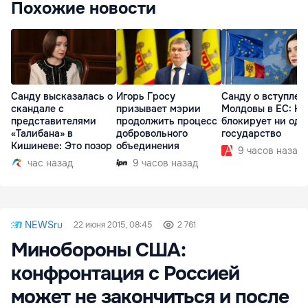
Похожие новости
Санду высказалась о
Игорь Гросу
Санду о вступлен
скандале с
призывает мэрии
Молдовы в ЕС: На
представителями
продолжить процесс
блокирует ни одн
«Талибана» в
добровольного
государство
Кишиневе: Это позор
объединения
9 часов назад
час назад
9 часов назад
NEWSru
22 июня 2015, 08:45
2 761
Минобороны США:
конфронтация с Россией
может не закончиться и после