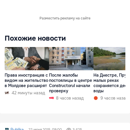
Разместить рекламу на сайте
Похожие новости
Права иностранцев с
После жалобы
На Днестре, Прут
видом на жительство
постоялицы в центре
малых реках
в Молдове расширят
Constructorul начали
сохраняется деф
проверку
воды
42 минуты назад
8 часов назад
9 часов назад
Publika
22 июня 2015, 09:00
3 425