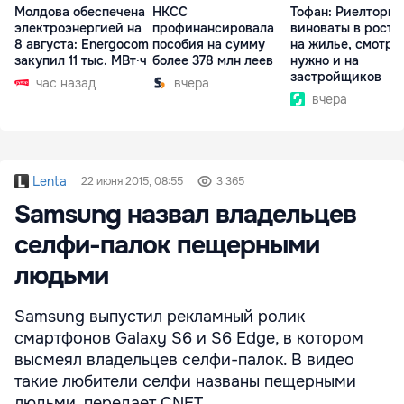
Молдова обеспечена
НКСС
Тофан: Риелторы 
электроэнергией на
профинансировала
виноваты в росте
8 августа: Energocom
пособия на сумму
на жилье, смотре
закупил 11 тыс. МВт·ч
более 378 млн леев
нужно и на
застройщиков
час назад
вчера
вчера
Lenta
22 июня 2015, 08:55
3 365
Samsung назвал владельцев
селфи-палок пещерными
людьми
Samsung выпустил рекламный ролик
смартфонов Galaxy S6 и S6 Edge, в котором
высмеял владельцев селфи-палок. В видео
такие любители селфи названы пещерными
людьми, передает CNET.