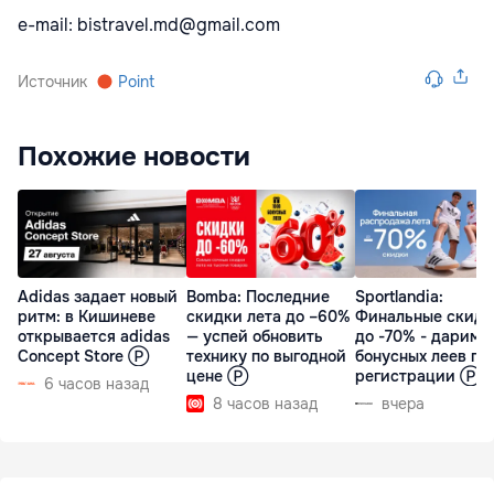
e-mail: bistravel.md@gmail.com
Источник
Point
Похожие новости
Adidas задает новый
Bomba: Последние
Sportlandia:
ритм: в Кишиневе
скидки лета до –60%
Финальные скидк
открывается adidas
— успей обновить
до -70% - дарим 
Concept Store Ⓟ
технику по выгодной
бонусных леев пр
цене Ⓟ
регистрации Ⓟ
6 часов назад
8 часов назад
вчера