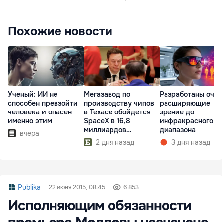
Похожие новости
Ученый: ИИ не
Мегазавод по
Разработаны очки
способен превзойти
производству чипов
расширяющие
человека и опасен
в Техасе обойдется
зрение до
именно этим
SpaceX в 16,8
инфракрасного
миллиардов
диапазона
вчера
долларов
2 дня назад
3 дня назад
Publika
22 июня 2015, 08:45
6 853
Исполняющим обязанности