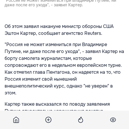
"Россия не может измениться при Владимире Путине, ни
даже после его ухода", - заявил Картер.
Об этом заявил накануне министр обороны США
Эштон Картер, сообщает агентство Reuters.
"Россия не может измениться при Владимире
Путине, ни даже после его ухода", - заявил Картер на
борту самолета журналистам, которые
сопровождают его в недельном европейском турне.
Как отметил глава Пентагона, он надеется на то, что
Россия изменит свой нынешний
внешнеполитический курс, однако "не уверен" в
этом.
Картер также высказался по поводу заявления
Путина относительно наращивания ракетно-
ядерного потенциала России, передает ТАСС. "Для
Владимира Путина не было необходимости заявлять