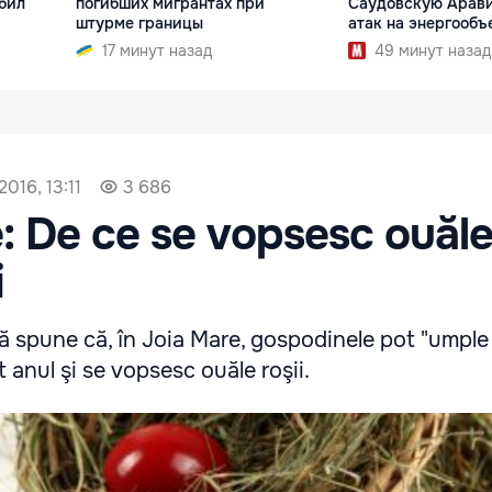
бил
погибших мигрантах при
Саудовскую Арави
штурме границы
атак на энергообъ
17 минут назад
49 минут назад
016, 13:11
3 686
: De ce se vopsesc ouăle
i
 spune că, în Joia Mare, gospodinele pot "umple
t anul şi se vopsesc ouăle roşii.