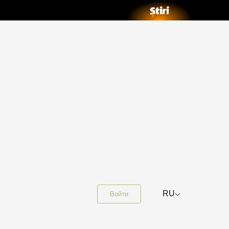
⌵
RU
Войти