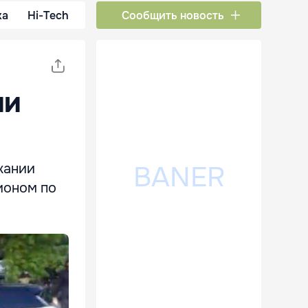
ка
Hi-Tech
Сообщить новость
ии
жании
ионом по