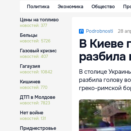
Политика
Экономика
Общество
Пр
Цены на топливо
новостей:
377
28 ап
Podrobnosti
Бельцы
В Киеве 
новостей:
5726
Газовый кризис
разбила 
новостей:
407
Гагаузия
В столице Украин
новостей:
10842
разбила голову в
Кишинев
греко-римской бо
новостей:
770
ДТП в Молдове
новостей:
7823
Нет войне
новостей:
131
Приднестровье