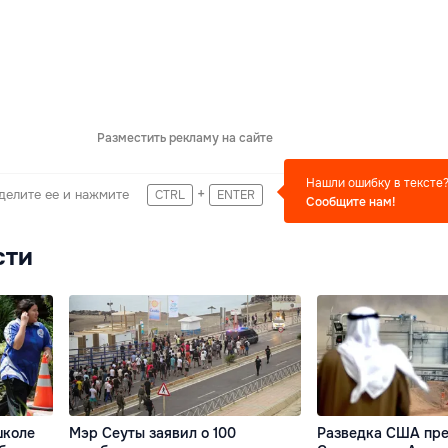
Разместить рекламу на сайте
Нашли ошибку в тексте
+
делите ее и нажмите
CTRL
ENTER
Сообщите нам!
сти
школе
Мэр Сеуты заявил о 100
Разведка США пр