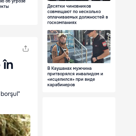
ю об угрозе
Десятки чиновников
екты
совмещают по несколько
оплачиваемых должностей в
госкомпаниях
 în
В Каушанах мужчина
притворялся инвалидом и
«исцелился» при виде
карабинеров
 borşul"