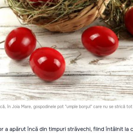
ă, în Joia Mare, gospodinele pot "umple borşul" care nu se strică tot 
or a apărut încă din timpuri străvechi, fiind întâlnit la 