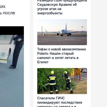
Разведка США предупредила
Саудовскую Аравию об
ких
угрозе атак на
ь после
энергообъекты
Тофан о новой авиакомпании
Polaris: Нашли старый
самолет и хотят летать в
Египет
Спасатели ГИЧС
ликвидируют последствия
непогоды на севере и в