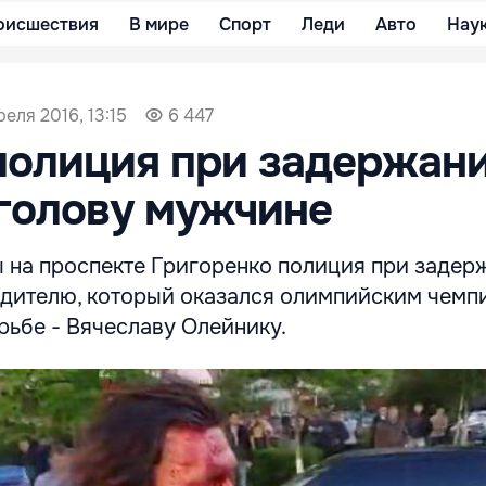
оисшествия
В мире
Спорт
Леди
Авто
Нау
реля 2016, 13:15
6 447
полиция при задержан
голову мужчине
ы на проспекте Григоренко полиция при задер
одителю, который оказался олимпийским чемп
рьбе - Вячеславу Олейнику.