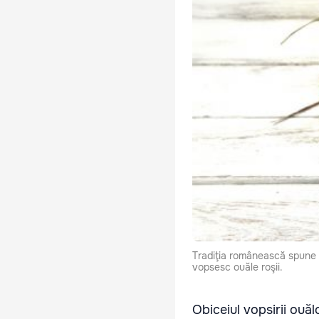
Tradiţia românească spune c
vopsesc ouăle roşii.
Obiceiul vopsirii ouăl