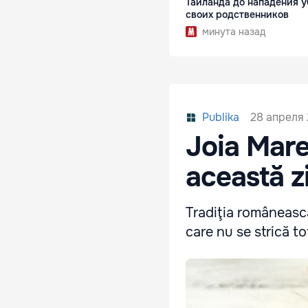
Таиланда до нападения у
своих родственников
минута назад
28 апреля 2
Publika
Joia Mare
această z
Tradiţia românească
care nu se strică to